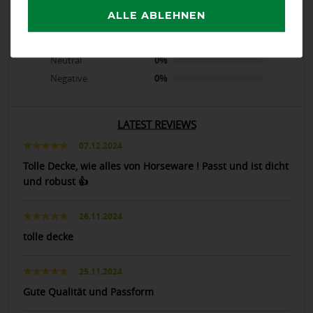
calculated from 5 customer reviews
ALLE ABLEHNEN
Positive
100%
Neutral
0%
Negative
0%
LATEST REVIEWS
07.12.2024
Tolle Decke, wie alles von Horseware ! Passt und ist dicht
und robust 👍
26.11.2024
tolle decke
25.11.2024
Gute Qualität und Passform