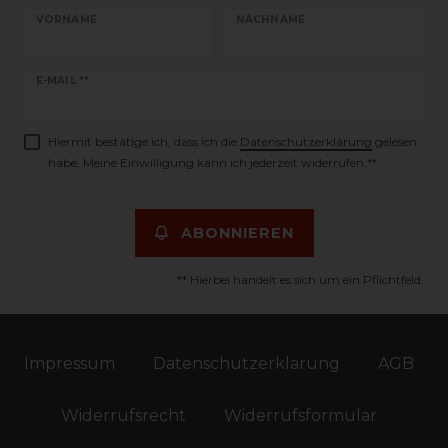
VORNAME
NACHNAME
Newsletter
E-MAIL **
Honig
Hiermit bestätige ich, dass ich die
Daten­schutz­erklärung
gelesen
habe. Meine Einwilligung kann ich jederzeit widerrufen.**
ABONNIEREN
** Hierbei handelt es sich um ein Pflichtfeld.
Impressum
Daten­schutz­erklärung
AGB
Widerrufs­recht
Widerrufs­formular