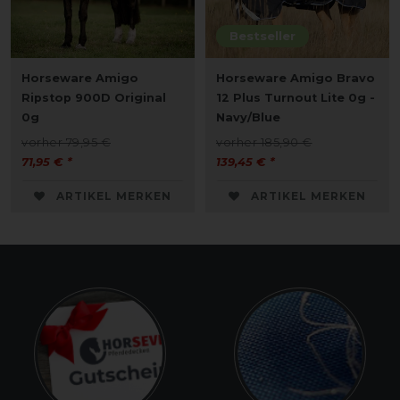
Bestseller
Horseware Amigo
Horseware Amigo Bravo
Ripstop 900D Original
12 Plus Turnout Lite 0g -
0g
Navy/Blue
vorher 79,95 €
vorher 185,90 €
71,95 € *
139,45 € *
ARTIKEL MERKEN
ARTIKEL MERKEN