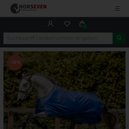
☰
0
-10%