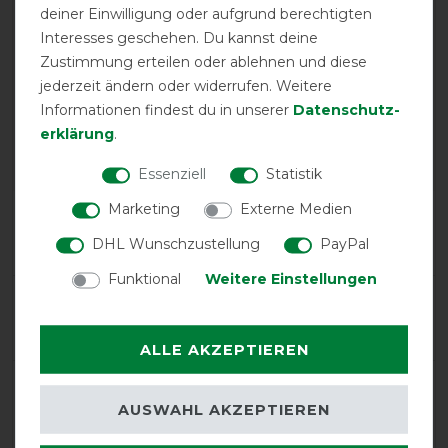
deiner Einwilligung oder aufgrund berechtigten
Interesses geschehen. Du kannst deine
EXCELLENT
Zustimmung erteilen oder ablehnen und diese
jederzeit ändern oder widerrufen. Weitere
Informationen findest du in unserer
Daten­schutz­
Horseware Amigo Hero
Ripstop Lite 0g -
erklärung
.
Blue/Navy/Grey, 130
Essenziell
Statistik
Marketing
Externe Medien
Product Reviews
5
DHL Wunschzustellung
PayPal
Funktional
Weitere Einstellungen
Product Rating
5
/
5
ALLE AKZEPTIEREN
product experience
AUSWAHL AKZEPTIEREN