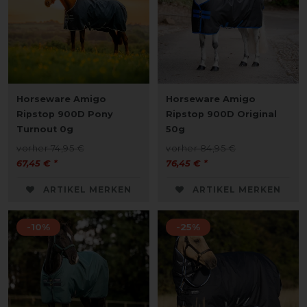
Horseware Amigo
Horseware Amigo
Ripstop 900D Pony
Ripstop 900D Original
Turnout 0g
50g
vorher 74,95 €
vorher 84,95 €
67,45 € *
76,45 € *
ARTIKEL MERKEN
ARTIKEL MERKEN
-10%
-25%