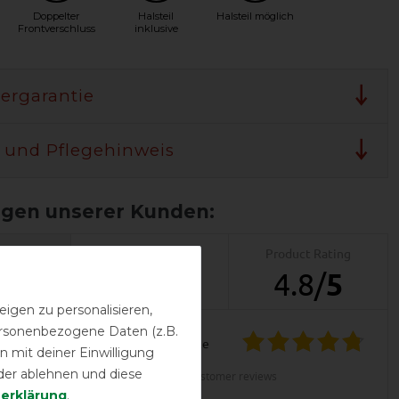
Doppelter
Halsteil
Halsteil möglich
Frontverschluss
inklusive
lergarantie
 und Pflegehinweis
Product Reviews
Product Rating
5
4.8
/
5
igen zu personalisieren,
personenbezogene Daten (z.B.
product experience
 mit deiner Einwilligung
LENT
der ablehnen und diese
calculated from 5 customer reviews
­erklärung
.