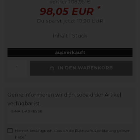
vorher 108,95 €
*
98,05 EUR
Du sparst jetzt 10,90 EUR
Inhalt
1
Stück
ausverkauft
IN DEN WARENKORB
Gerne informieren wir dich, sobald der Artikel
verfügbar ist.
E-MAIL-ADRESSE
Hiermit bestätige ich, dass ich die
Daten­schutz­erklärung
gelesen
*
habe.