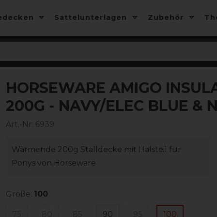
edecken
Sattelunterlagen
Zubehör
T
HORSEWARE AMIGO INSUL
-10%
200G - NAVY/ELEC BLUE & 
Art.-Nr:
6939
Wärmende 200g Stalldecke mit Halsteil für
Ponys von Horseware
Größe:
100
75
80
85
90
95
100