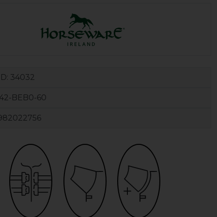
ID:
34032
42-BEB0-60
982022756