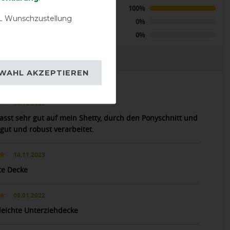
o Insulator
Positive
100%
ium 200g -
 Wunschzustellung
e & Navy -
Neutral
0%
ecke
Negative
0%
EVIEWS
WAHL AKZEPTIEREN
04.12.2023
asst sehr gut auf mein Shetty, durch den Ponyschnitt und
 gut und robust verarbeitet.
14.11.2023
te Decke
08.01.2022
leichte Unterziehdecke