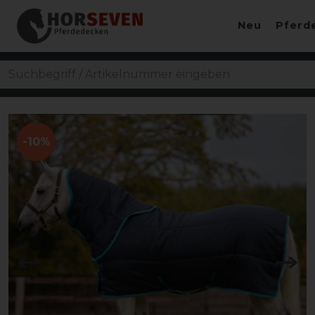
Neu
Pferd
-10%