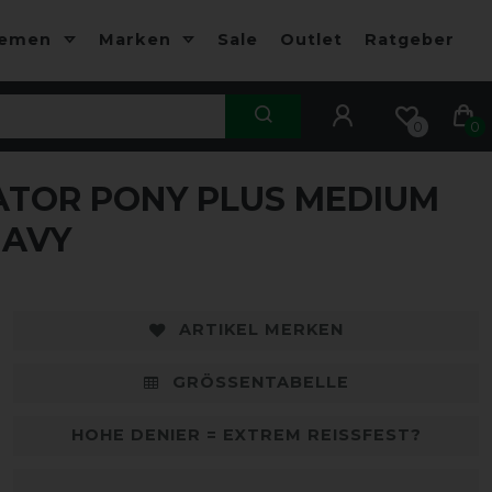
hemen
Marken
Sale
Outlet
Ratgeber
0
0
ATOR PONY PLUS MEDIUM
-10%
-
NAVY
ARTIKEL MERKEN
GRÖSSENTABELLE
HOHE DENIER = EXTREM REISSFEST?