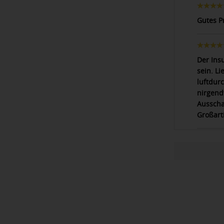
Gutes P
Der Insu
sein. Li
luftdur
nirgend
Ausscha
Großarti