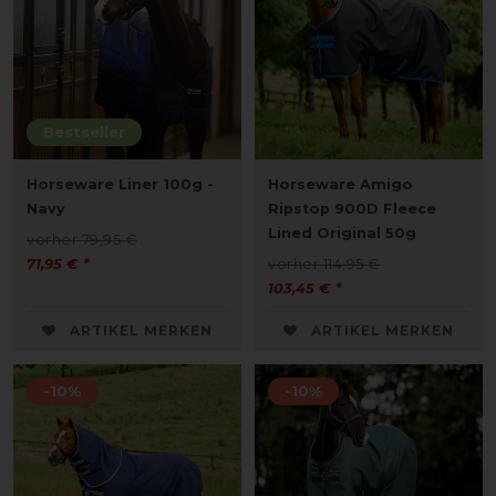
Bestseller
Horseware Liner 100g -
Horseware Amigo
Navy
Ripstop 900D Fleece
Lined Original 50g
vorher 79,95 €
71,95 € *
vorher 114,95 €
103,45 € *
ARTIKEL MERKEN
ARTIKEL MERKEN
-10%
-10%