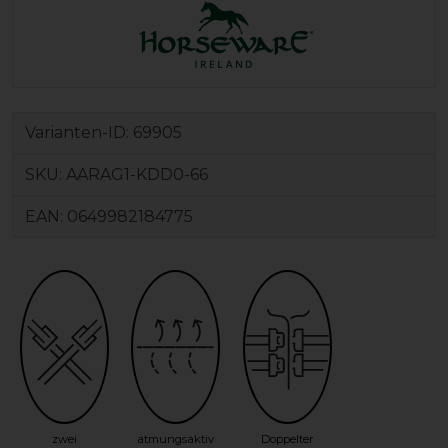
Varianten-ID:
69905
SKU:
AARAG1-KDD0-66
EAN:
0649982184775
zwei
atmungsaktiv
Doppelter