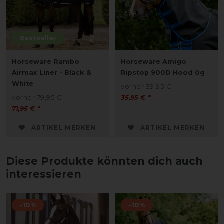
Bestseller
Horseware Rambo
Horseware Amigo
Airmax Liner - Black &
Ripstop 900D Hood 0g
White
vorher 39,95 €
vorher 79,95 €
35,95 € *
71,95 € *
ARTIKEL MERKEN
ARTIKEL MERKEN
Diese Produkte könnten dich auch
interessieren
-10%
-10%