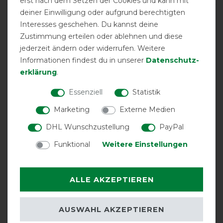
erst nach dem Setzen der Cookies und kann mit
deiner Einwilligung oder aufgrund berechtigten
LATEST REVIEWS
Interesses geschehen. Du kannst deine
10.04.2026
Zustimmung erteilen oder ablehnen und diese
Ich habe nur Horseware Decken. Diese sitzt und passt
jederzeit ändern oder widerrufen. Weitere
sehr gut. Qualität ist auch typisch Horseware . Ich würde
Informationen findest du in unserer
Daten­schutz­
sie sofort wieder bestellen
erklärung
.
Essenziell
Statistik
19.11.2025
Tolle Decke
Marketing
Externe Medien
DHL Wunschzustellung
PayPal
23.10.2025
Funktional
Weitere Einstellungen
Ich hab zwar die Decke in 125 bestellt, aber das Produkt
ist ja das selbe , die Decke sitzt gut und passt genau .
Ich hoffe das sie lange dicht bleibt , bei dem schitt
ALLE AKZEPTIEREN
Wetter!!
12.09.2025
AUSWAHL AKZEPTIEREN
Der Beschreibung entsprechend, Decke ist super