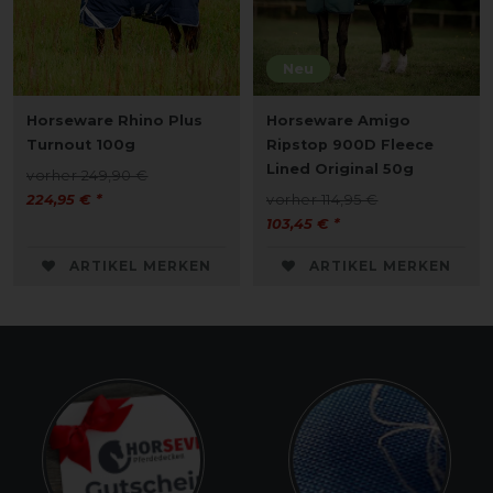
Neu
Horseware Rhino Plus
Horseware Amigo
Turnout 100g
Ripstop 900D Fleece
Lined Original 50g
vorher 249,90 €
224,95 € *
vorher 114,95 €
103,45 € *
ARTIKEL MERKEN
ARTIKEL MERKEN