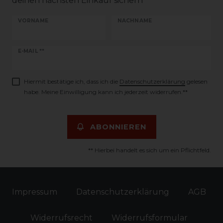
deinen nächsten Einkauf sichern
VORNAME
NACHNAME
Newsletter
E-MAIL **
Honig
Hiermit bestätige ich, dass ich die
Daten­schutz­erklärung
gelesen
habe. Meine Einwilligung kann ich jederzeit widerrufen.**
ABONNIEREN
** Hierbei handelt es sich um ein Pflichtfeld.
Impressum
Daten­schutz­erklärung
AGB
Widerrufs­recht
Widerrufs­formular