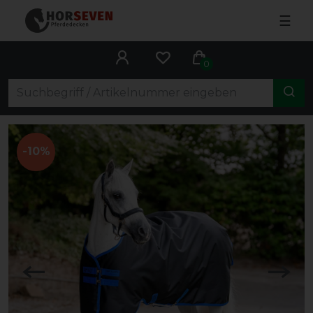
☰
0
-10%