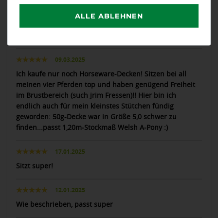
ALLE ABLEHNEN
07.07.2025
sehr gute Decke
09.03.2025
Ich kaufe nur noch Horseware-Decken! Sitzen bei all
meinen vier Pferden top und haben genügend Freiheit
im Brustbereich (such jrim Fressen)!! Hier bin ich
endlich auch für mein kleinstes Stütchen fündig
geworden: 50g-Decke war in Größe 5,0 schwer zu
finden...passt 1,20m-Stockmaß Welsh A-Pony :)
17.01.2025
Sitzt super!
12.01.2025
Wie beschrieben, passt super