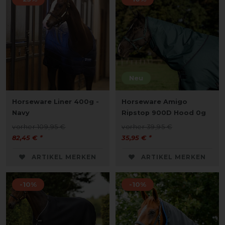
Neu
Horseware Liner 400g -
Horseware Amigo
Navy
Ripstop 900D Hood 0g
vorher 109,95 €
vorher 39,95 €
82,45 € *
35,95 € *
ARTIKEL MERKEN
ARTIKEL MERKEN
-10%
-10%