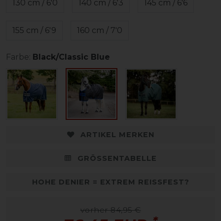
130 cm / 6'0
140 cm / 6'3
145 cm / 6'6
155 cm / 6'9
160 cm / 7'0
Farbe:
Black/Classic Blue
ARTIKEL MERKEN
GRÖSSENTABELLE
HOHE DENIER = EXTREM REISSFEST?
vorher 84,95 €
*