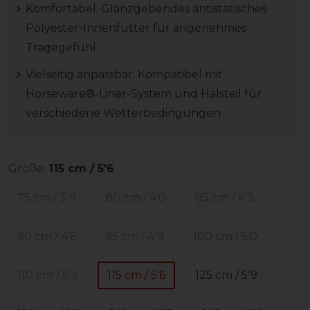
Komfortabel: Glanzgebendes antistatisches
Polyester-Innenfutter für angenehmes
Tragegefühl
Vielseitig anpassbar: Kompatibel mit
Horseware®-Liner-System und Halsteil für
verschiedene Wetterbedingungen
Größe:
115 cm / 5'6
75 cm / 3'9
80 cm / 4'0
85 cm / 4'3
90 cm / 4'6
95 cm / 4'9
100 cm / 5'0
110 cm / 5'3
115 cm / 5'6
125 cm / 5'9