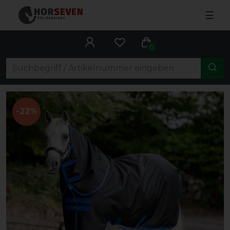
☰
0
-22%