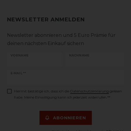
NEWSLETTER ANMELDEN
Newsletter abonnieren und 5 Euro Prämie für
deinen nächsten Einkauf sichern
VORNAME
NACHNAME
Newsletter
E-MAIL **
Honig
Hiermit bestätige ich, dass ich die
Daten­schutz­erklärung
gelesen
habe. Meine Einwilligung kann ich jederzeit widerrufen.**
ABONNIEREN