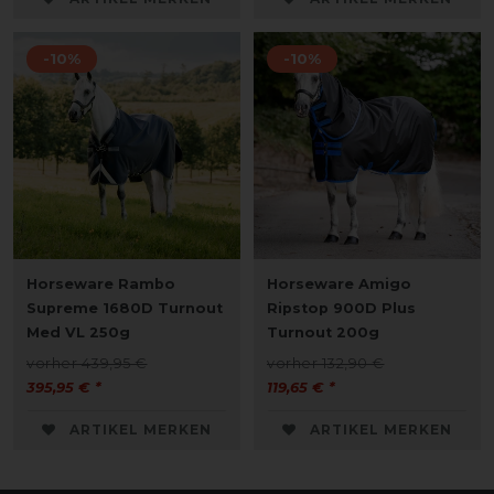
-10%
-10%
Horseware Rambo
Horseware Amigo
Supreme 1680D Turnout
Ripstop 900D Plus
Med VL 250g
Turnout 200g
vorher 439,95 €
vorher 132,90 €
395,95 € *
119,65 € *
ARTIKEL MERKEN
ARTIKEL MERKEN