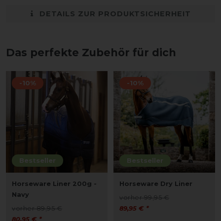
DETAILS ZUR PRODUKTSICHERHEIT
Das perfekte Zubehör für dich
-10%
-10%
Bestseller
Bestseller
Horseware Liner 200g -
Horseware Dry Liner
Navy
vorher 99,95 €
vorher 89,95 €
89,95 € *
80,95 € *