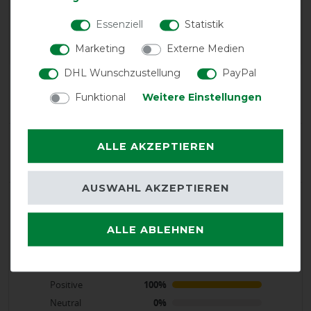
Horseware Amigo Ripstop
900 Plus 100g -
Essenziell
Statistik
Black/Classic Blue, 140
Marketing
Externe Medien
DHL Wunschzustellung
PayPal
Product Reviews
4
Funktional
Weitere Einstellungen
Product Rating
ALLE AKZEPTIEREN
5
/
5
AUSWAHL AKZEPTIEREN
product experience
ALLE ABLEHNEN
calculated from 4 customer reviews
Positive
100%
Neutral
0%