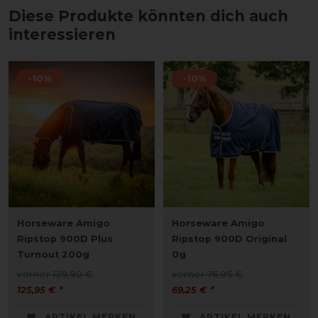
Diese Produkte könnten dich auch
interessieren
-10%
-10%
Horseware Amigo
Horseware Amigo
Ripstop 900D Plus
Ripstop 900D Original
Turnout 200g
0g
vorher 139,90 €
vorher 76,95 €
125,95 € *
69,25 € *
ARTIKEL MERKEN
ARTIKEL MERKEN