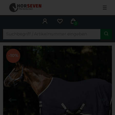
☰
0
-10%