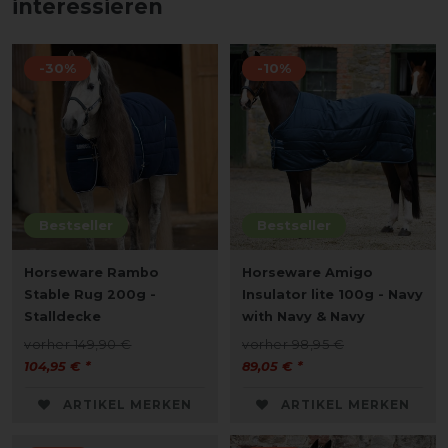
interessieren
-30%
-10%
Bestseller
Bestseller
Horseware Rambo
Horseware Amigo
Stable Rug 200g -
Insulator lite 100g - Navy
Stalldecke
with Navy & Navy
vorher 149,90 €
vorher 98,95 €
104,95 € *
89,05 € *
ARTIKEL MERKEN
ARTIKEL MERKEN