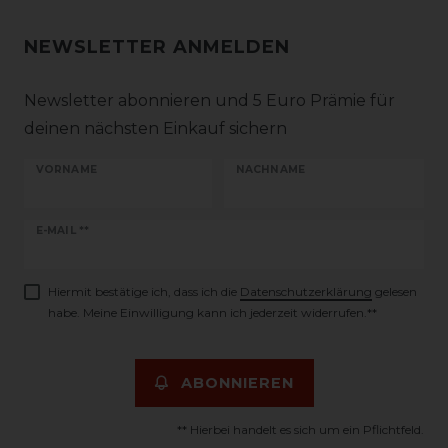
NEWSLETTER ANMELDEN
Newsletter abonnieren und 5 Euro Prämie für
deinen nächsten Einkauf sichern
VORNAME
NACHNAME
Newsletter
E-MAIL **
Honig
Hiermit bestätige ich, dass ich die
Daten­schutz­erklärung
gelesen
habe. Meine Einwilligung kann ich jederzeit widerrufen.**
ABONNIEREN
** Hierbei handelt es sich um ein Pflichtfeld.