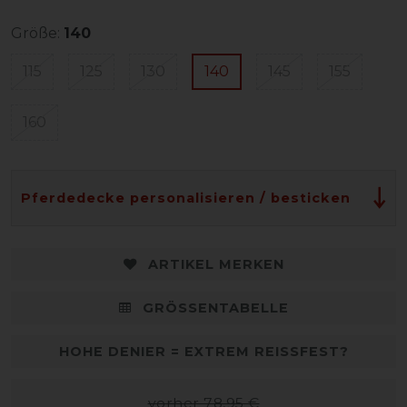
Größe:
140
115
125
130
140
145
155
160
Pferdedecke personalisieren / besticken
ARTIKEL MERKEN
GRÖSSENTABELLE
HOHE DENIER = EXTREM REISSFEST?
vorher 78,95 €