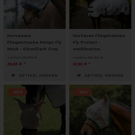
Horseware
HorSeven Fliegendecke
Fliegenmaske Amigo Fly
Fly Protect -
Mask - Silver/Dark Grey
weiß/marine
vorher 29,95 €
vorher 64,95 €
26,95 € *
51,95 € *
ARTIKEL MERKEN
ARTIKEL MERKEN
-45%
-10%