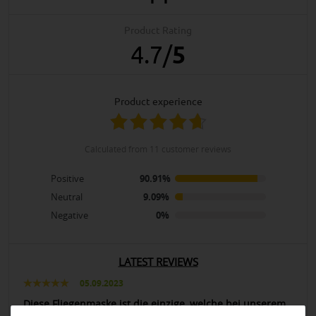
Product Rating
4.7
/
5
product experience
calculated from 11 customer reviews
Positive
90.91%
Neutral
9.09%
Negative
0%
LATEST REVIEWS
05.09.2023
Diese Fliegenmaske ist die einzige, welche bei unserem