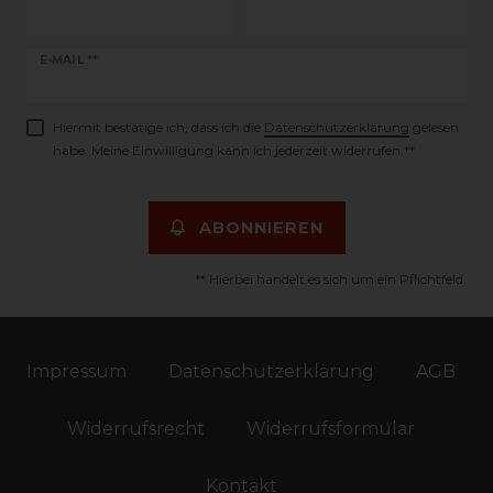
Newsletter
E-MAIL **
Honig
Hiermit bestätige ich, dass ich die
Daten­schutz­erklärung
gelesen
habe. Meine Einwilligung kann ich jederzeit widerrufen.**
ABONNIEREN
** Hierbei handelt es sich um ein Pflichtfeld.
Impressum
Daten­schutz­erklärung
AGB
Widerrufs­recht
Widerrufs­formular
Kontakt