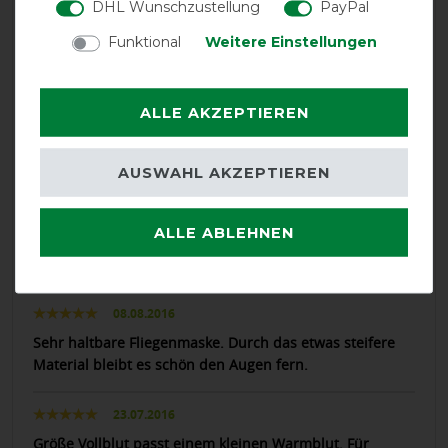
DHL Wunschzustellung
PayPal
16.08.2017
Funktional
Weitere Einstellungen
Habe diese Maske wiederholt gekauft und die Pferde
mögen sie.
ALLE AKZEPTIEREN
07.08.2017
Sitzt sehr gut. Durch das feste Netz-Material wird der
AUSWAHL AKZEPTIEREN
Abstand zum Auge immer gewährleistet.
ALLE ABLEHNEN
30.07.2017
ohne Halfter nicht zu tragen
08.08.2016
Sehr haltbare Fliegenmaske. Durch das etwas steifere
Material bleibt es schön den Augen fern.
23.07.2016
Größe Vollblut passt einem kleinen Warmblut. Für