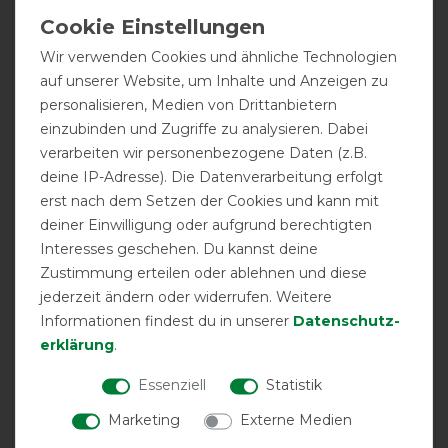
Pferd länger als 2 Tage hält. Sehr robustes Material.
24.09.2022
Wir verwenden Cookies und ähnliche Technologien
auf unserer Website, um Inhalte und Anzeigen zu
Die erste Fiegenmaske hat jetzt nach dem 2ten Sommer
personalisieren, Medien von Drittanbietern
das Ohr abgerissen. Aber da ich insgesamt sehr
zufrieden war, gabs jetzt eine neue.
einzubinden und Zugriffe zu analysieren. Dabei
verarbeiten wir personenbezogene Daten (z.B.
deine IP-Adresse). Die Datenverarbeitung erfolgt
09.11.2020
erst nach dem Setzen der Cookies und kann mit
Material an Ohren wird von Jahr zu Jahr dünner. Der
deiner Einwilligung oder aufgrund berechtigten
Verschleiß an den Masken höher. Hier spart der
Interesses geschehen. Du kannst deine
Hersteller gute Kosten, was zur Folge hat, dass er den
Bedarf sichert. Ansonsten sehr zufrieden.
Zustimmung erteilen oder ablehnen und diese
jederzeit ändern oder widerrufen. Weitere
Informationen findest du in unserer
Daten­schutz­
29.07.2019
erklärung
.
Passt genau
Essenziell
Statistik
13.05.2018
Marketing
Externe Medien
Ottimo prodotto