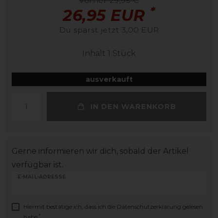
vorher 29,95 €
*
26,95 EUR
Du sparst jetzt 3,00 EUR
Inhalt
1
Stück
ausverkauft
IN DEN WARENKORB
Gerne informieren wir dich, sobald der Artikel
verfügbar ist.
E-MAIL-ADRESSE
Hiermit bestätige ich, dass ich die
Daten­schutz­erklärung
gelesen
*
habe.