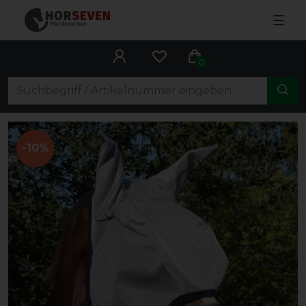
☰
0
-10%