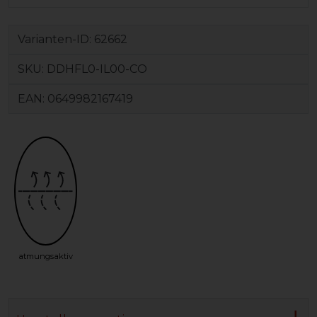
Varianten-ID:
62662
SKU:
DDHFL0-IL00-CO
EAN:
0649982167419
atmungsaktiv