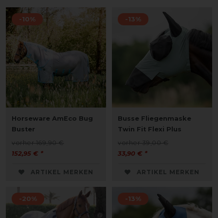
-10%
-13%
Horseware AmEco Bug
Busse Fliegenmaske
Buster
Twin Fit Flexi Plus
vorher 169,90 €
vorher 39,00 €
152,95 € *
33,90 € *
ARTIKEL MERKEN
ARTIKEL MERKEN
-20%
-13%