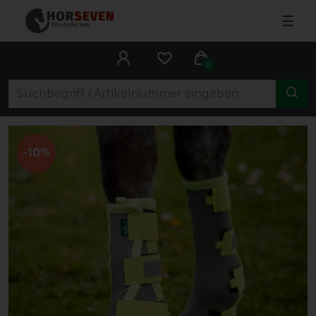
☰
0
-10%