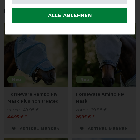
Das perfekte Zubehör für dich
ALLE ABLEHNEN
-10%
-10%
Neu
Neu
Horseware Rambo Fly
Horseware Amigo Fly
Mask Plus non treated
Mask
vorher 49,95 €
vorher 29,95 €
44,95 € *
26,95 € *
ARTIKEL MERKEN
ARTIKEL MERKEN