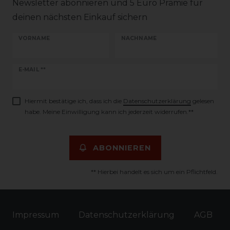
Newsletter abonnieren und 5 Euro Prämie für
deinen nächsten Einkauf sichern
VORNAME
NACHNAME
Newsletter
E-MAIL **
Honig
Hiermit bestätige ich, dass ich die
Daten­schutz­erklärung
gelesen
habe. Meine Einwilligung kann ich jederzeit widerrufen.**
ABONNIEREN
** Hierbei handelt es sich um ein Pflichtfeld.
Impressum
Daten­schutz­erklärung
AGB