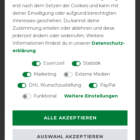
vielleicht etwas knapp. Pferd steht sehr viel entspannter
erst nach dem Setzen der Cookies und kann mit
damit.
deiner Einwilligung oder aufgrund berechtigten
Interesses geschehen. Du kannst deine
13.08.2024
Zustimmung erteilen oder ablehnen und diese
jederzeit ändern oder widerrufen. Weitere
Sehr gut sitzend
Informationen findest du in unserer
Daten­schutz­
erklärung
.
05.07.2024
Mein Muli hatte nach einem Umfall eine nur sehr
Essenziell
Statistik
langsam heilende Wunde am Röhrbein. Nach 5 Wochen
Marketing
Externe Medien
Verband habe ich auf den Flyboot gewechselt. Er hält
die Insekten zuverlässig ab, schützt das immer noch
DHL Wunschzustellung
PayPal
empfindliche Röhrbein und ist gleichzeitig
luftdurchlässig. Für mein Muli viel angenehmer als der
Funktional
Weitere Einstellungen
Verband der Stauwärme erzeugt.
ALLE AKZEPTIEREN
DETAILS ZUR PRODUKTSICHERHEIT
AUSWAHL AKZEPTIEREN