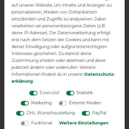
auf unserer Website, um Inhalte und Anzeigen zu
personalisieren, Medien von Drittanbietern
einzubinden und Zugriffe zu analysieren. Dabei
verarbeiten wir personenbezogene Daten (z.B.
deine IP-Adresse). Die Datenverarbeitung erfolgt
erst nach dem Setzen der Cookies und kann mit
EXCELLENT
deiner Einwilligung oder aufgrund berechtigten
Interesses geschehen. Du kannst deine
Horseware Mio Insulator
Zustimmung erteilen oder ablehnen und diese
Medium 150g - Navy/Red -
jederzeit ändern oder widerrufen. Weitere
Stalldecke
Informationen findest du in unserer
Daten­schutz­
erklärung
.
Product Reviews
Essenziell
Statistik
9
Marketing
Externe Medien
DHL Wunschzustellung
PayPal
Product Rating
4.8
/
5
Funktional
Weitere Einstellungen