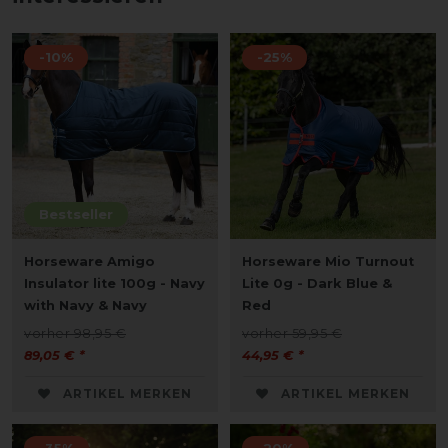
-10%
-25%
Bestseller
Horseware Amigo
Horseware Mio Turnout
Insulator lite 100g - Navy
Lite 0g - Dark Blue &
with Navy & Navy
Red
vorher 98,95 €
vorher 59,95 €
89,05 € *
44,95 € *
ARTIKEL MERKEN
ARTIKEL MERKEN