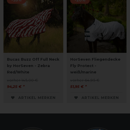
-35%
-20%
Bucas Buzz Off Full Neck
HorSeven Fliegendecke
by HorSeven - Zebra
Fly Protect -
Red/White
weiß/marine
vorher 145,00 €
vorher 64,95 €
94,25 € *
51,95 € *
ARTIKEL MERKEN
ARTIKEL MERKEN