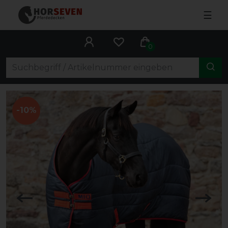
☰
0
-10%