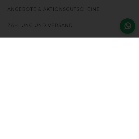
ANGEBOTE & AKTIONSGUTSCHEINE
ZAHLUNG UND VERSAND
GUTSCHEINE
NEU
SALE
OUTLET
KUNDENKONTO
HORSEVEN