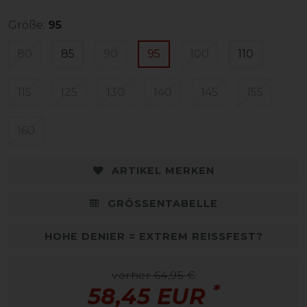
Größe:
95
80
85
90
95
100
110
115
125
130
140
145
155
160
ARTIKEL MERKEN
GRÖSSENTABELLE
HOHE DENIER = EXTREM REISSFEST?
vorher 64,95 €
*
58,45 EUR