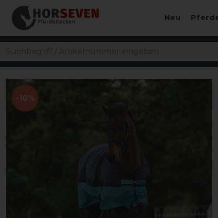
Neu
Pferd
-10%