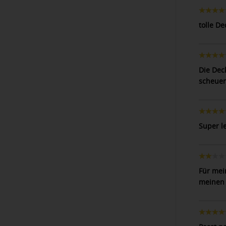
tolle De
Die Dec
scheuer
Super l
Für mei
meinen 