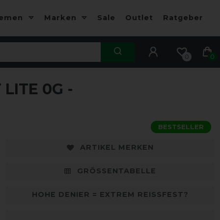
hemen
Marken
Sale
Outlet
Ratgeber
0
0
ITE 0G -
-10%
-
BESTSELLER
ARTIKEL MERKEN
GRÖSSENTABELLE
HOHE DENIER = EXTREM REISSFEST?