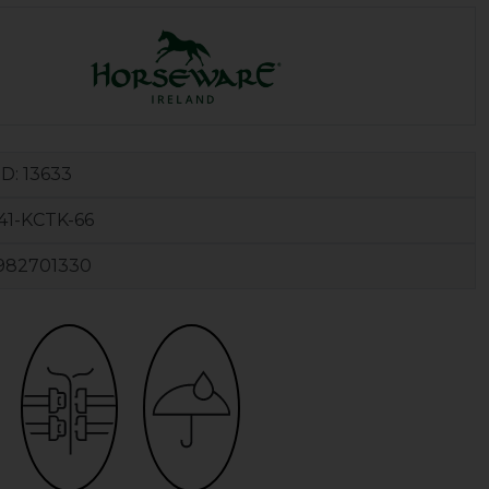
ID:
13633
41-KCTK-66
982701330