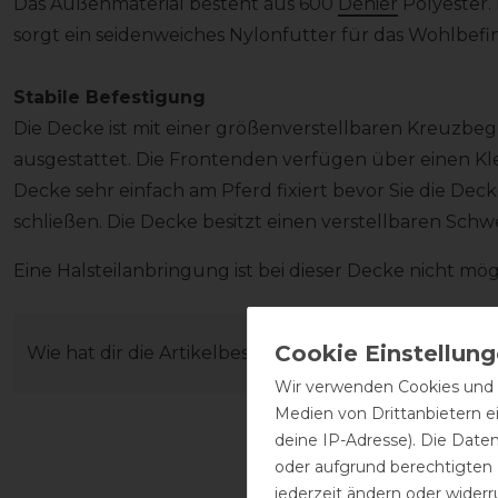
Das Außenmaterial besteht aus 600
Denier
Polyester.
sorgt ein seidenweiches Nylonfutter für das Wohlbefi
Stabile Befestigung
Die Decke ist mit einer größenverstellbaren Kreuzbe
ausgestattet. Die Frontenden verfügen über einen Kle
Decke sehr einfach am Pferd fixiert bevor Sie die Dec
schließen. Die Decke besitzt einen verstellbaren Schw
Eine Halsteilanbringung ist bei dieser Decke nicht mög
Wie hat dir die Artikelbeschreibung gefallen?
Wir verwenden Cookies und ä
Medien von Drittanbietern e
deine IP-Adresse). Die Date
oder aufgrund berechtigten
jederzeit ändern oder widerr