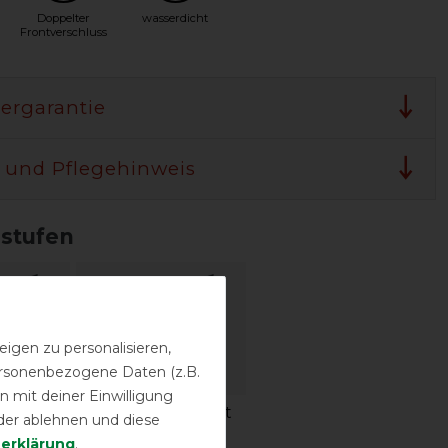
Doppelter
wasserdicht
Frontverschluss
lergarantie
 und Pflegehinweis
sstufen
igen zu personalisieren,
personenbezogene Daten (z.B.
 mit deiner Einwilligung
igkeit
Wasserdichtigkeit
der ablehnen und diese
­erklärung
.