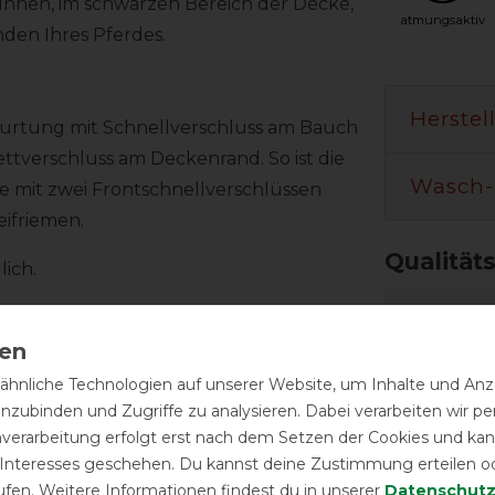
 Innen, im schwarzen Bereich der Decke,
atmungsaktiv
nden Ihres Pferdes.
Herstel
gurtung mit Schnellverschluss am Bauch
ttverschluss am Deckenrand. So ist die
Wasch-
ke mit zwei Frontschnellverschlüssen
eifriemen.
Qualität
lich.
hnliche Technologien auf unserer Website, um Inhalte und Anze
inzubinden und Zugriffe zu analysieren. Dabei verarbeiten wir 
nverarbeitung erfolgt erst nach dem Setzen der Cookies und kann
Reißfest
 Interesses geschehen. Du kannst deine Zustimmung erteilen o
ufen. Weitere Informationen findest du in unserer
Daten­schutz