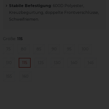
Stabile Befestigung
: 600D Polyester,
Kreuzbegurtung, doppelte Frontverschlüsse,
Schweifriemen.
Größe:
115
75
80
85
90
95
100
110
115
125
130
140
145
155
160