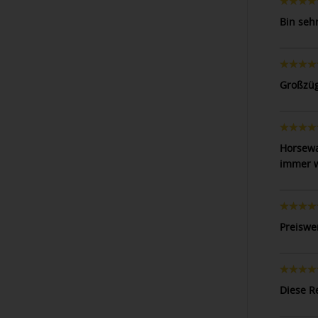
Bin seh
Großzüg
Horsewa
immer w
Preiswe
Diese R