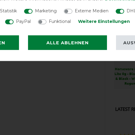
Statistik
Marketing
Externe Medien
DHL
PayPal
Funktional
Weitere Einstellungen
EN
ALLE ABLEHNEN
AUS
EXCE
Horseware 
Lite 0g - Bl
& Black - W
Regen
LATEST R