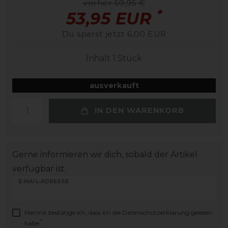
vorher 59,95 €
*
53,95 EUR
Du sparst jetzt 6,00 EUR
Inhalt
1
Stück
ausverkauft
IN DEN WARENKORB
Gerne informieren wir dich, sobald der Artikel
verfügbar ist.
E-MAIL-ADRESSE
Hiermit bestätige ich, dass ich die
Daten­schutz­erklärung
gelesen
*
habe.