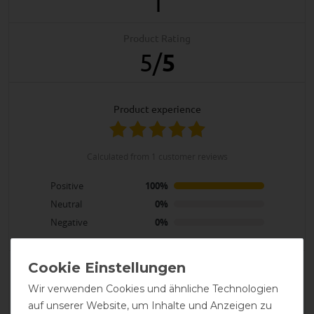
1
Product Rating
5
/
5
product experience
calculated from 1 customer reviews
Positive
100%
Neutral
0%
Negative
0%
LATEST REVIEWS
Wir verwenden Cookies und ähnliche Technologien
24.11.2025
auf unserer Website, um Inhalte und Anzeigen zu
Pferdehals ist gut warm unter dem Halsteil.