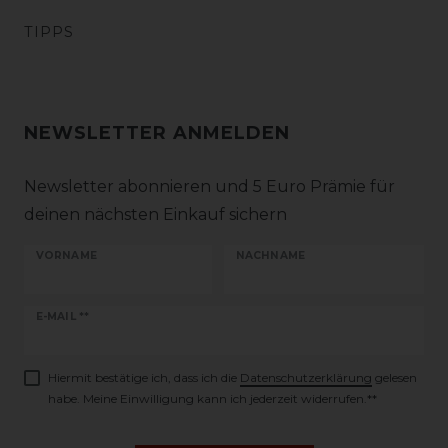
TIPPS
NEWSLETTER ANMELDEN
Newsletter abonnieren und 5 Euro Prämie für
deinen nächsten Einkauf sichern
VORNAME
NACHNAME
Newsletter
E-MAIL **
Honig
Hiermit bestätige ich, dass ich die
Daten­schutz­erklärung
gelesen
habe. Meine Einwilligung kann ich jederzeit widerrufen.**