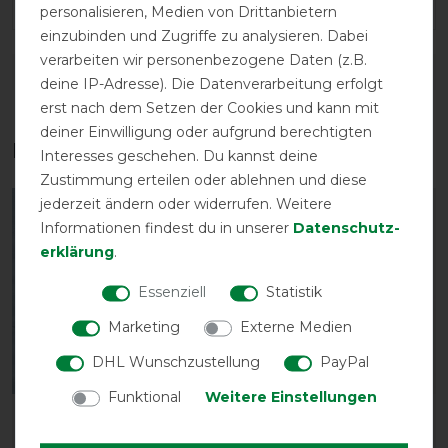
personalisieren, Medien von Drittanbietern
einzubinden und Zugriffe zu analysieren. Dabei
verarbeiten wir personenbezogene Daten (z.B.
DETAILS ZUR PRODUKTSICHERHEIT
deine IP-Adresse). Die Datenverarbeitung erfolgt
erst nach dem Setzen der Cookies und kann mit
deiner Einwilligung oder aufgrund berechtigten
Das perfekte Zubehör für dich
Interesses geschehen. Du kannst deine
Zustimmung erteilen oder ablehnen und diese
jederzeit ändern oder widerrufen. Weitere
-45%
-10%
Informationen findest du in unserer
Daten­schutz­
erklärung
.
Essenziell
Statistik
Marketing
Externe Medien
DHL Wunschzustellung
PayPal
Bestseller
Bestseller
Funktional
Weitere Einstellungen
Horseware Rambo Slinky
Horseware Elastische
Shoulder - Black
Schweifkordel mit PVC