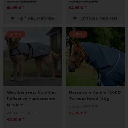
vorher 89,95 €
vorher 69,95 €
80,95 € *
62,95 € *
ARTIKEL MERKEN
ARTIKEL MERKEN
-10%
-10%
Weatherbeeta Comfitec
Horseware Amigo 1200D
Reflective Hundemantel
Turnout Hood 150g
Medium
vorher 69,95 €
vorher 55,00 €
62,95 € *
49,50 € *