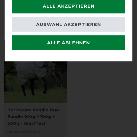
überzogen - Ersatzteil
ALLE AKZEPTIEREN
vorher 54,95 €
30,20 € *
vorher 8,90 €
8,05 € *
AUSWAHL AKZEPTIEREN
ARTIKEL MERKEN
ARTIKEL MERKEN
ALLE ABLEHNEN
-35%
Horseware Rambo Duo
Bundle 100g + 100g +
300g - Grey/Teal
vorher 599,95 €