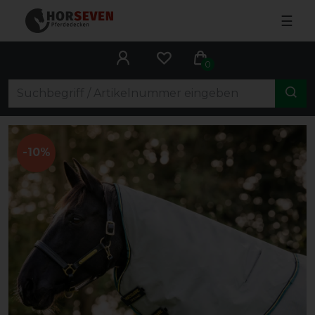
☰
0
-10%