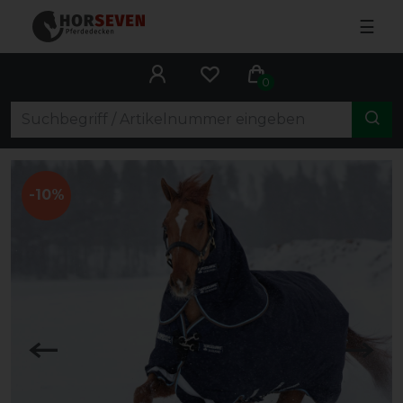
☰
0
-10%