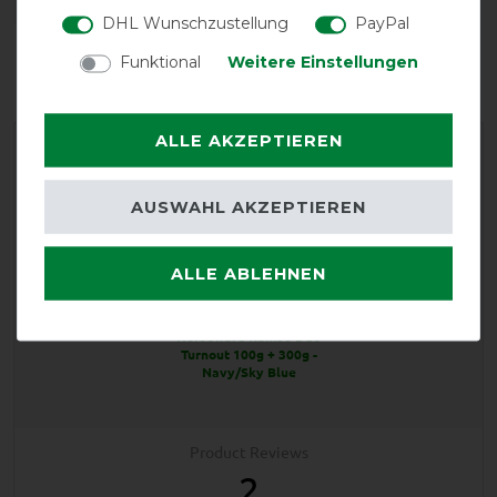
DHL Wunschzustellung
PayPal
Reißfestigkeit
Wasserdichtigkeit
Funktional
Weitere Einstellungen
ALLE AKZEPTIEREN
AUSWAHL AKZEPTIEREN
ALLE ABLEHNEN
EXCELLENT
Horseware Rambo Duo
Turnout 100g + 300g -
Navy/Sky Blue
Product Reviews
2