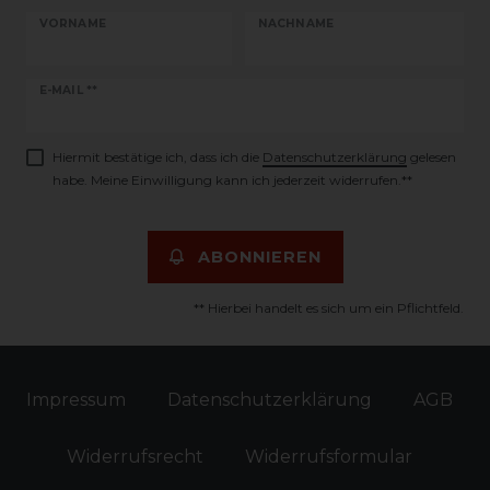
VORNAME
NACHNAME
Newsletter
E-MAIL **
Honig
Hiermit bestätige ich, dass ich die
Daten­schutz­erklärung
gelesen
habe. Meine Einwilligung kann ich jederzeit widerrufen.**
ABONNIEREN
** Hierbei handelt es sich um ein Pflichtfeld.
Impressum
Daten­schutz­erklärung
AGB
Widerrufs­recht
Widerrufs­formular