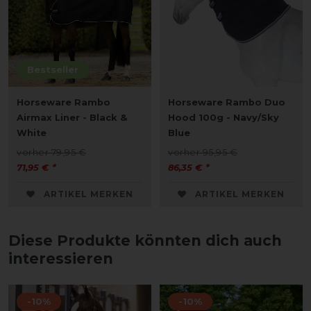
Bestseller
Horseware Rambo
Horseware Rambo Duo
Airmax Liner - Black &
Hood 100g - Navy/Sky
White
Blue
vorher 79,95 €
vorher 95,95 €
71,95 € *
86,35 € *
ARTIKEL MERKEN
ARTIKEL MERKEN
Diese Produkte könnten dich auch
interessieren
-10%
-10%