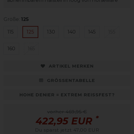
abnehmbarem Halsteil in 100g von Horseware
Größe:
125
115
125
130
140
145
155
160
165
ARTIKEL MERKEN
GRÖSSENTABELLE
HOHE DENIER = EXTREM REISSFEST?
vorher 469,95 €
*
422,95 EUR
Du sparst jetzt 47,00 EUR