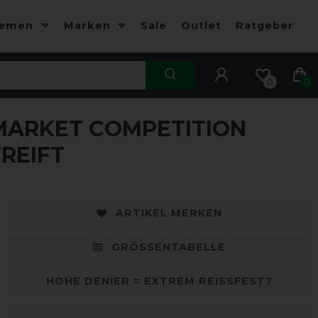
hemen
Marken
Sale
Outlet
Ratgeber
0
0
ARKET COMPETITION
-10%
-
REIFT
ARTIKEL MERKEN
GRÖSSENTABELLE
HOHE DENIER = EXTREM REISSFEST?