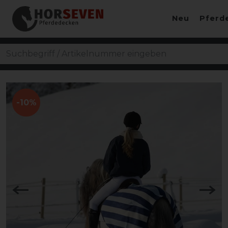
Neu
Pferd
-10%