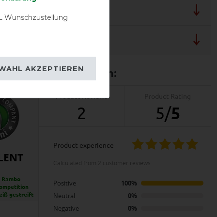
lergarantie
 Wunschzustellung
 und Pflegehinweis
WAHL AKZEPTIEREN
Product Reviews
Product Rating
2
5
/
5
product experience
LENT
calculated from 2 customer reviews
e Rambo
Positive
100%
mpetition
eiß gestreift
Neutral
0%
Negative
0%