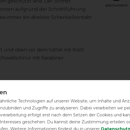
en geschützt sind. Der Schnitt
abschwitzend
 können aufgrund der Schnittführung
ss immer ein direkter Schenkelkontakt
t und oben vor dem Sattel mit Klett
chweifschnur mit Karabiner.
denen Farben (siehe unten).
hnliche Technologien auf unserer Website, um Inhalte und Anze
inzubinden und Zugriffe zu analysieren. Dabei verarbeiten wir 
nverarbeitung erfolgt erst nach dem Setzen der Cookies und kann
 Interesses geschehen. Du kannst deine Zustimmung erteilen o
ufen. Weitere Informationen findest du in unserer
Daten­schutz