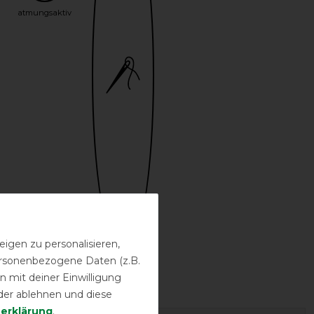
atmungsaktiv
igen zu personalisieren,
personenbezogene Daten (z.B.
Bestickung
 mit deiner Einwilligung
möglich
der ablehnen und diese
­erklärung
.