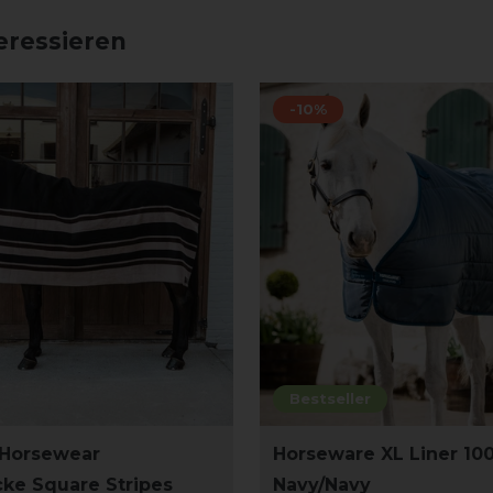
eressieren
-10%
Bestseller
 Horsewear
Horseware XL Liner 100
ke Square Stripes
Navy/Navy