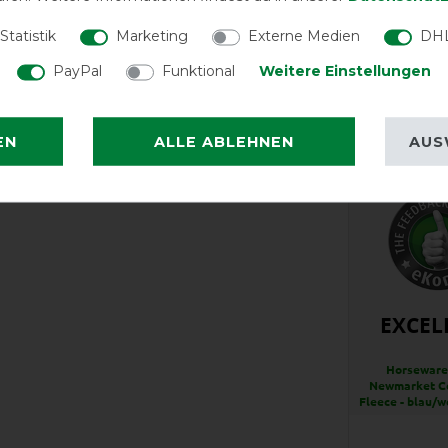
Herstel
Statistik
Marketing
Externe Medien
DHL
PayPal
Funktional
Weitere Einstellungen
Wasch-
EN
ALLE ABLEHNEN
AUS
EXCEL
Horsewar
Newmarket Co
Fleece - blau/w