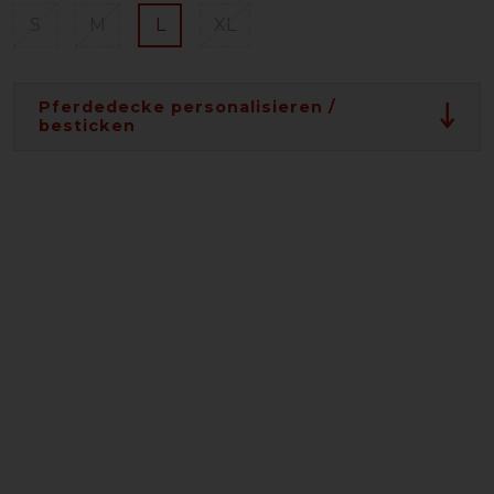
S
M
L
XL
Pferdedecke personalisieren /
besticken