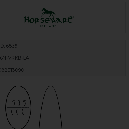
ID:
6839
6N-VRKB-LA
982313090