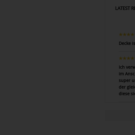
LATEST R
Decke i
Ich ver
im Ansch
super u
der gle
diese s