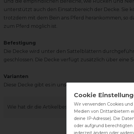
und die empfindlichen Bereiche, wie Rücken und Nier
unterstützt auch den Einsatzbereich der Decke. Sie
trotzdem mit dem Bein ans Pferd herankommen, so da
zum Pferd möglich ist.
Befestigung
Die Decke wird unter den Sattelblättern durchgeführ
geschlossen. Die Decke verfügt zusätzlich über eine S
Varianten
Diese Decke gibt es in unserem Shop auch in verschie
Wir verwenden Cookies und ä
Wie hat dir die Artikelbeschreibung gefallen?
Medien von Drittanbietern e
deine IP-Adresse). Die Date
oder aufgrund berechtigten
jederzeit ändern oder widerr