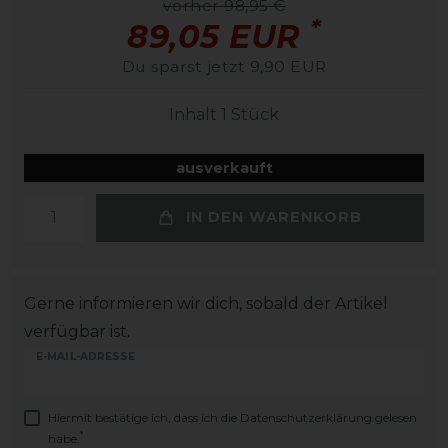
vorher 98,95 €
*
89,05 EUR
Du sparst jetzt 9,90 EUR
Inhalt
1
Stück
ausverkauft
IN DEN WARENKORB
Gerne informieren wir dich, sobald der Artikel
verfügbar ist.
E-MAIL-ADRESSE
Hiermit bestätige ich, dass ich die
Daten­schutz­erklärung
gelesen
*
habe.