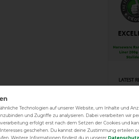
EXCEL
Horseware Ra
Liner 200g 
Stalld
LATEST R
hnliche Technologien auf unserer Website, um Inhalte und Anze
inzubinden und Zugriffe zu analysieren. Dabei verarbeiten wir 
Sehr sc
breiter
nverarbeitung erfolgt erst nach dem Setzen der Cookies und kann
großzügi
 Interesses geschehen. Du kannst deine Zustimmung erteilen o
ufen. Weitere Informationen findest du in unserer
Daten­schutz