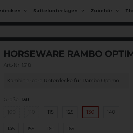
edecken
Sattelunterlagen
Zubehör
T
HORSEWARE RAMBO OPTIMO
-10%
Art.-Nr:
1518
Kombinierbare Unterdecke für Rambo Optimo
Größe:
130
100
110
115
125
130
140
145
155
160
165