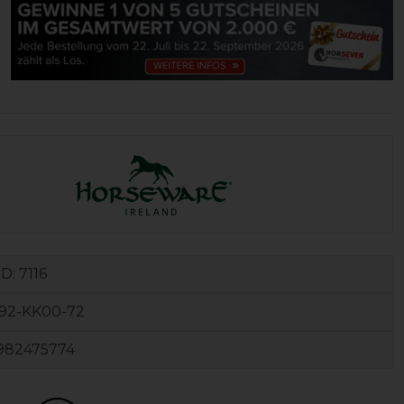
ID:
7116
92-KK00-72
982475774