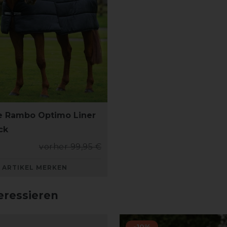
e Rambo Optimo Liner
ck
vorher 99,95 €
ARTIKEL MERKEN
eressieren
-10%