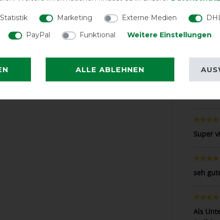
Statistik
Marketing
Externe Medien
DHL
Das Prod
PayPal
Funktional
Weitere Einstellungen
Die Dec
EN
ALLE ABLEHNEN
AUS
warm. W
Abschwi
abnimmt
Super v
seh gut
Als Unt