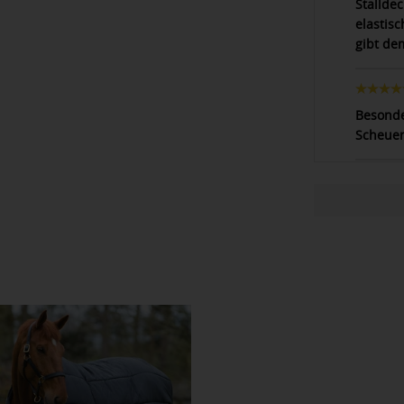
Stalldec
elastis
gibt de
Besonde
Scheuer