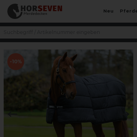
Neu
Pferd
-10%