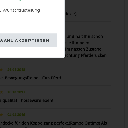
10.02.2021
 Wunschzustellung
ukt ist einwandfrei und passt perfekt :)
02.02.2018
ke sitzt bei meinem Tinker optimal und hält Ihn schön
WAHL AKZEPTIEREN
enn er noch Nass ist, unterstützt sie Ihn beim
tzen. Selbst wenn man die Decke im nassen Zustand
 geht keine Feuchtigkeit zurück Richtung Pferderücken
29.01.2018
iel Bewegungsfreiheit fürs Pferd
10.10.2017
e qualität - horseware eben!
04.02.2016
erdecke für den Koppelgang perfekt.(Rambo Optimo) Als