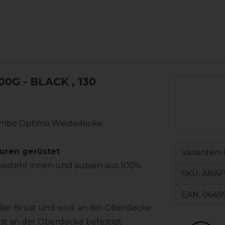
0G - BLACK
, 130
 Rambo Optimo Weidedecke
uren gerüstet
Varianten-
besteht innen und aussen aus 100%
SKU:
ABAF
EAN:
0649
 der Brust und wird an der Oberdecke
rist an der Oberdecke befestigt.