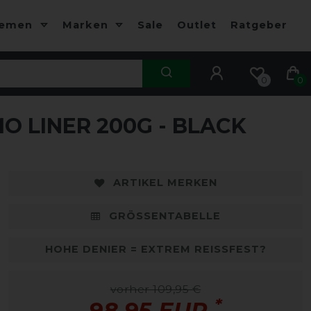
hemen
Marken
Sale
Outlet
Ratgeber
0
0
 LINER 200G - BLACK
-10%
-
ARTIKEL MERKEN
GRÖSSENTABELLE
HOHE DENIER = EXTREM REISSFEST?
vorher 109,95 €
*
98,95 EUR