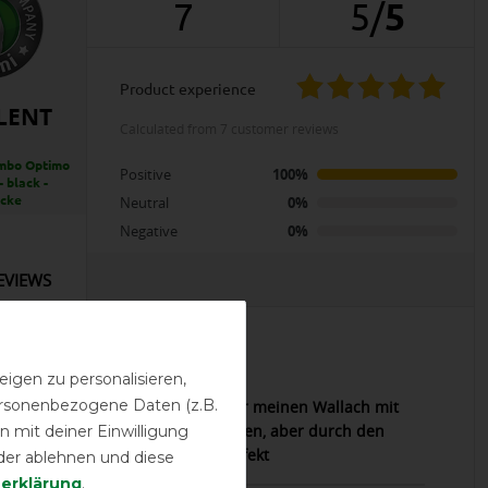
7
5
/
5
product experience
LENT
calculated from 7 customer reviews
mbo Optimo
Positive
100%
- black -
ecke
Neutral
0%
Negative
0%
EVIEWS
17.01.2026
igen zu personalisieren,
personenbezogene Daten (z.B.
höner Liner mit toller Passform für meinen Wallach mit
 Brust. Brauche sonst 165 cm Decken, aber durch den
 mit deiner Einwilligung
gen Schnitt, passt die 160 er perfekt
der ablehnen und diese
­erklärung
.