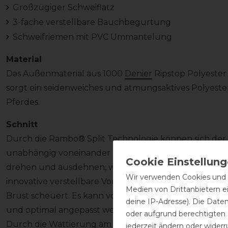
Großzügiger Schweiflatz
3-fache verstellbare Bauchbegurtung
Schweifriemen mit PVC Ummantelung
Material
Das Außenmaterial aus 1000
Denier
Ripstop Polyester 
sorgt ein seidenweiches und atmungsaktives Polyeste
Pferdes.
Schnitt
Durch die Rambo® Split Technologie können sich der 
unabhängig voneinander bewegen. Der vordere Teil d
drehen und ausdehnen, wohingegen der hintere Teil de
Wir verwenden Cookies und ä
innovative verstellbare Vorderteil verhindert, dass di
Medien von Drittanbietern e
Brust scheuert. Es kann von beiden Seiten mittels Ha
deine IP-Adresse). Die Date
und optimal angepasst werden.
oder aufgrund berechtigten
Durch die Wattierung am Widerrist ist die Decke zu
jederzeit ändern oder widerr