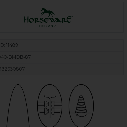
ID:
11489
40-BMDB-87
982630807