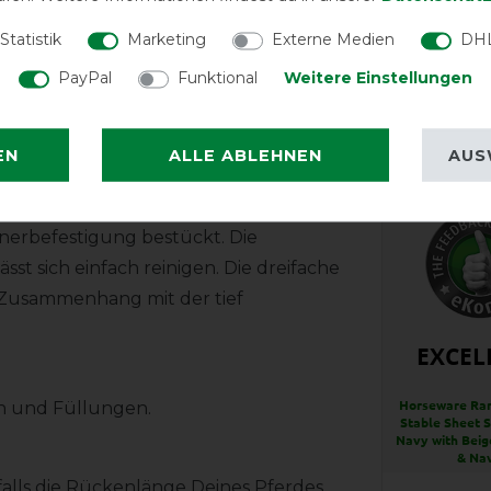
Herstel
g über die patentierten "Leg Arches".
Statistik
Marketing
Externe Medien
DHL
ür gute Bewegungsfreiheit und
PayPal
Funktional
Weitere Einstellungen
Wasch-
EN
ALLE ABLEHNEN
AUS
lüssen für exzellenten Halt und gibt
ls. Die Decke ist mit einem
nerbefestigung bestückt. Die
t sich einfach reinigen. Die dreifache
Zusammenhang mit der tief
EXCEL
Horseware Ra
en und Füllungen.
Stable Sheet 
Navy with Beig
& Na
falls die Rückenlänge Deines Pferdes