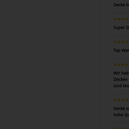
Decke l
Super D
Top Wa
Wir hab
Decken 
sind teu
Decke s
hohe Qu