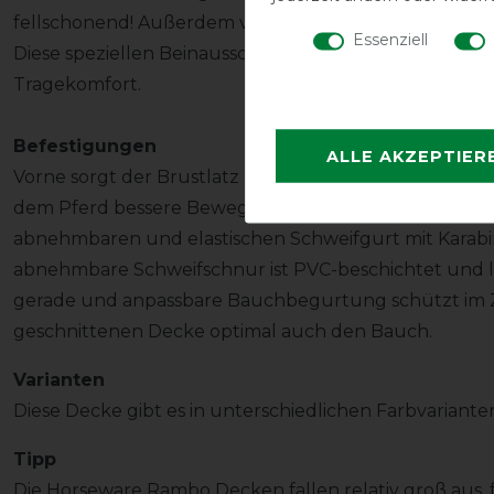
fellschonend! Außerdem verfügt die OPTIMO Stable Ru
Essenziell
Diese speziellen Beinausschnitte sorgen zusätzlich f
Tragekomfort.
Befestigungen
ALLE AKZEPTIER
Vorne sorgt der Brustlatz mit Klett- und Hakenversch
dem Pferd bessere Bewegungsfreiheit an Brust und Ha
abnehmbaren und elastischen Schweifgurt mit Karabi
abnehmbare Schweifschnur ist PVC-beschichtet und läss
gerade und anpassbare Bauchbegurtung schützt im 
geschnittenen Decke optimal auch den Bauch.
Varianten
Diese Decke gibt es in unterschiedlichen Farbvariant
Tipp
Die Horseware Rambo Decken fallen relativ groß aus, 