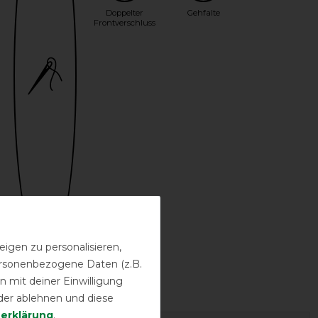
Doppelter
Gehfalte
Frontverschluss
igen zu personalisieren,
personenbezogene Daten (z.B.
Bestickung
 mit deiner Einwilligung
möglich
der ablehnen und diese
­erklärung
.