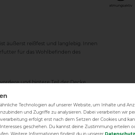
atmungsaktiv
ist äußerst reißfest und langlebig. Innen
rfutter für das Wohlbefinden des
vordere und hintere Teil der Decke
er Decke kann sich mit der Schulter
r Decke fest in Position bleibt. Das
hnliche Technologien auf unserer Website, um Inhalte und Anze
e Decke an der Halsunterseite und der
inzubinden und Zugriffe zu analysieren. Dabei verarbeiten wir 
ken- und Klettverschlüssen geöffnet
nverarbeitung erfolgt erst nach dem Setzen der Cookies und kann
 Interesses geschehen. Du kannst deine Zustimmung erteilen o
dem besonders reibungsarm und
ufen. Weitere Informationen findest du in unserer
Daten­schutz