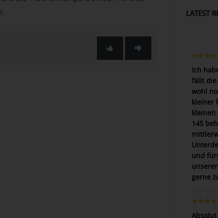
e.
LATEST R
Ich hab
fällt di
wohl no
kleiner
kleinen 
145 beh
mittler
Unterde
und für
unserer
gerne z
Absolut 