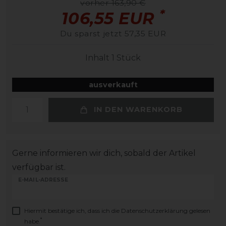
vorher 163,90 €
*
106,55 EUR
Du sparst jetzt 57,35 EUR
Inhalt
1
Stück
ausverkauft
IN DEN WARENKORB
Gerne informieren wir dich, sobald der Artikel
verfügbar ist.
E-MAIL-ADRESSE
Hiermit bestätige ich, dass ich die
Daten­schutz­erklärung
gelesen
*
habe.