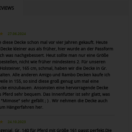
EVIEWS
27.06.2024
e diese Decke schon mal vor vier Jahren gekauft. Heute
e Decke kleiner aus als früher, hier wurde an der Passform
ch was nachgebessert. Heut sollte man nur eine Größe
 bestellen, nicht wie früher mindestens 2. Für unseren
Holsteiner, 165 cm, schmal, haben wir die Decke in Gr.
alten. Alle anderen Amigo und Rambo Decken kaufe ich
weile in 155, so sind diese groß genug um mal eine
cke einzubauen. Ansonsten eine hervorragende Decke
s Pferd sehr bequem. Das Innenfutter ist sehr glatt, was
 "Mimose" sehr gefällt ; ) . Wir nehmen die Decke auch
um Hängerfahren her.
24.10.2023
genial. Gr. 140 für Pferd mit Größe 161 passt perfekt.Die