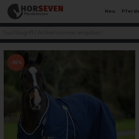
Neu
Pferd
-35%