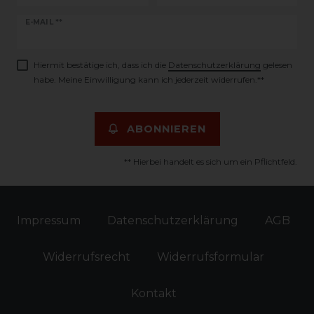
Newsletter
E-MAIL **
Honig
Hiermit bestätige ich, dass ich die
Daten­schutz­erklärung
gelesen
habe. Meine Einwilligung kann ich jederzeit widerrufen.**
ABONNIEREN
** Hierbei handelt es sich um ein Pflichtfeld.
Impressum
Daten­schutz­erklärung
AGB
Widerrufs­recht
Widerrufs­formular
Kontakt