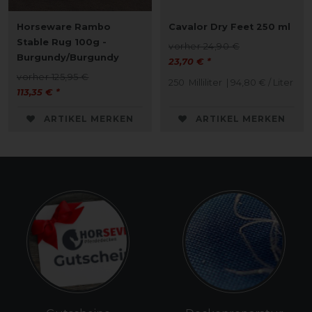
Horseware Rambo
Cavalor Dry Feet 250 ml
Stable Rug 100g -
vorher 24,90 €
Burgundy/Burgundy
23,70 € *
vorher 125,95 €
250
Milliliter
| 94,80 € / Liter
113,35 € *
ARTIKEL MERKEN
ARTIKEL MERKEN