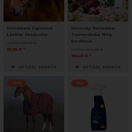
Horseware Signature
Kentucky Horsewear
Leather Headcollar
Turnierdecke 160g -
bordeaux
vorher 69,95 €
62,95 € *
vorher 204,95 €
184,45 € *
ARTIKEL MERKEN
ARTIKEL MERKEN
-10%
-5%