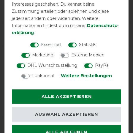
Product Reviews
Interesses geschehen. Du kannst deine
1
Zustimmung erteilen oder ablehnen und diese
jederzeit ändern oder widerrufen. Weitere
Informationen findest du in unserer
Daten­schutz­
Product Rating
erklärung
.
5
/
5
Essenziell
Statistik
Marketing
Externe Medien
product experience
DHL Wunschzustellung
PayPal
Funktional
Weitere Einstellungen
calculated from 1 customer reviews
Positive
100%
ALLE AKZEPTIEREN
Neutral
0%
Negative
0%
AUSWAHL AKZEPTIEREN
LATEST REVIEWS
ALLE ABLEHNEN