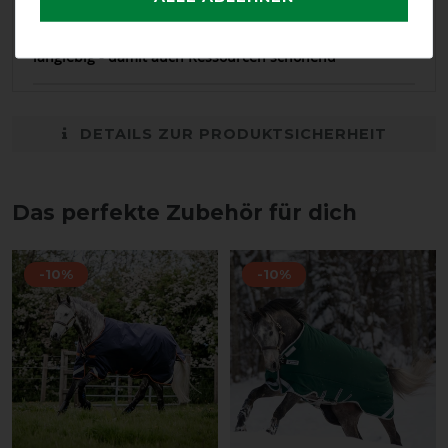
20.08.2023
Rambo ist teuer, aber auch besonders haltbar und
langlebig - damit auch Ressourcen schonend
DETAILS ZUR PRODUKTSICHERHEIT
Das perfekte Zubehör für dich
-10%
-10%