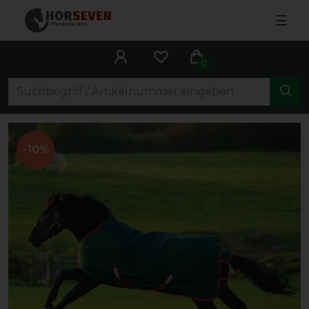
☰
0
-10%