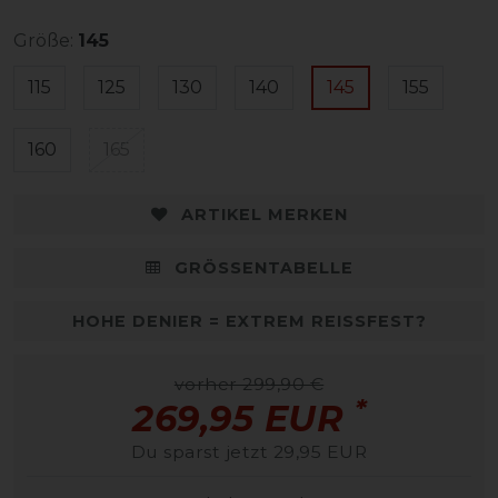
Größe:
145
115
125
130
140
145
155
160
165
ARTIKEL MERKEN
GRÖSSENTABELLE
HOHE DENIER = EXTREM REISSFEST?
vorher 299,90 €
*
269,95 EUR
Du sparst jetzt 29,95 EUR