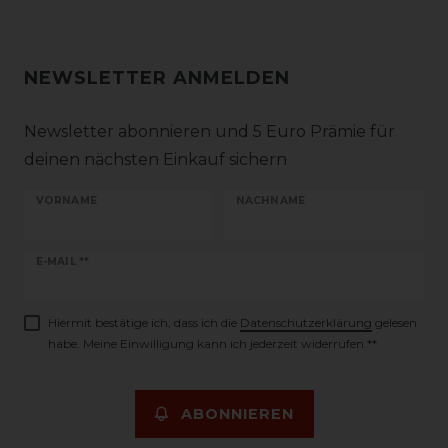
NEWSLETTER ANMELDEN
Newsletter abonnieren und 5 Euro Prämie für
deinen nächsten Einkauf sichern
VORNAME
NACHNAME
Newsletter
E-MAIL **
Honig
Hiermit bestätige ich, dass ich die
Daten­schutz­erklärung
gelesen
habe. Meine Einwilligung kann ich jederzeit widerrufen.**
ABONNIEREN