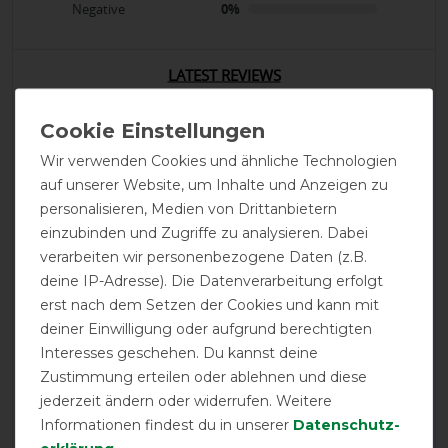
Negative
0%
LATEST REVIEWS
06.07.2023
Für eine Welsh sec. B - aber trotz gr. Kleine Pony - fast
zu gross..
Wir verwenden Cookies und ähnliche Technologien
auf unserer Website, um Inhalte und Anzeigen zu
04.03.2023
personalisieren, Medien von Drittanbietern
einzubinden und Zugriffe zu analysieren. Dabei
Gute Passform, macht einen qualitativ guten Eindruck,
verarbeiten wir personenbezogene Daten (z.B.
da sie erst seid 1 Woche im Einsatz ist kann ich zu einer
längerfristigen Haltbarkeit noch nichts sagen
deine IP-Adresse). Die Datenverarbeitung erfolgt
erst nach dem Setzen der Cookies und kann mit
deiner Einwilligung oder aufgrund berechtigten
27.02.2023
Interesses geschehen. Du kannst deine
Da der Frühling / Sommer noch auf sich warten lässt,
Zustimmung erteilen oder ablehnen und diese
konnte ich die Fliegenmaske noch nicht bei meinem
jederzeit ändern oder widerrufen. Weitere
Pferd ausprobieren. Dennoch überzeugt mich die
Informationen findest du in unserer
Daten­schutz­
Qualität und Funktionalität, so dass ich nicht glaube,
dass sie mich enttäuschen wird. Der Sommer kann also