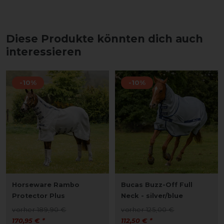
Diese Produkte könnten dich auch
interessieren
-10%
-10%
Horseware Rambo
Bucas Buzz-Off Full
Protector Plus
Neck - silver/blue
vorher 189,90 €
vorher 125,00 €
170,95 € *
112,50 € *