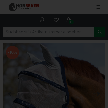
☰
0
-10%