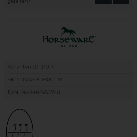
gefallen?
Varianten-ID:
31017
SKU:
DMAF15-IB00-PY
EAN:
0649982632740