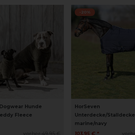
-20%
 Dogwear Hunde
HorSeven
Teddy Fleece
Unterdecke/Stalldecke
marine/navy
vorher 49,95 €
103,95 € *
vorh