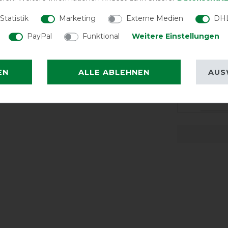
Statistik
Marketing
Externe Medien
DHL
LATEST R
PayPal
Funktional
Weitere Einstellungen
EN
ALLE ABLEHNEN
AUS
Alles w
an