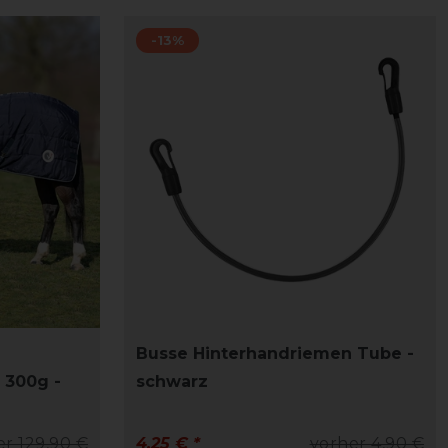
-13%
Busse Hinterhandriemen Tube -
 300g -
schwarz
er 129,90 €
4,25 € *
vorher 4,90 €