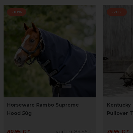
-10%
-20%
Horseware Rambo Supreme
Kentucky
Hood 50g
Pullover 
80,95 € *
vorher 89,95 €
39,95 € *