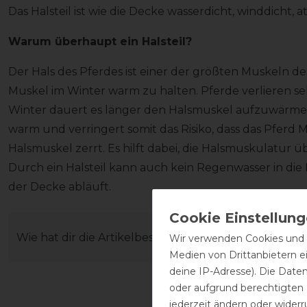
Das Halsteil ist wie die Decke wasserdicht, winddicht,
Warum überhaupt ein Halsteil?
Der Hals des Pferdes ist einer der größten Muskeln des 
Muskel im Winter warm zu halten. Pferde verlieren s
Winter dauert es länger den Halsmuskel aufzuwärmen. 
warm und verringert somit das Risiko, dass das Pferd M
Halsmuskel zerrt. Es hilft dabei, die Halsmuskulatur 
Durch ein Halsteil kann auch kein Regenwasser in die 
der Decke abläuft.
Wie hat dir die Artikelbeschreibung gefallen?
Wir verwenden Cookies und ä
Medien von Drittanbietern e
deine IP-Adresse). Die Date
oder aufgrund berechtigten
jederzeit ändern oder widerr