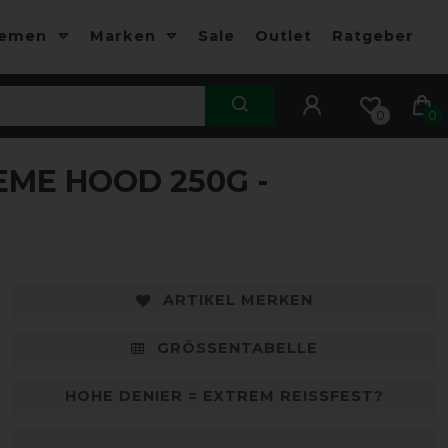
hemen
Marken
Sale
Outlet
Ratgeber
0
0
ME HOOD 250G -
-10%
-
ARTIKEL MERKEN
GRÖSSENTABELLE
HOHE DENIER = EXTREM REISSFEST?