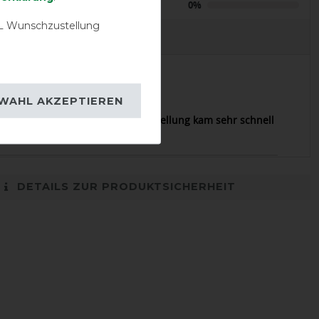
Negative
0%
 Wunschzustellung
EVIEWS
01.12.2023
WAHL AKZEPTIEREN
ie beschrieben, passt perfekt. Bestellung kam sehr schnell
DETAILS ZUR PRODUKTSICHERHEIT