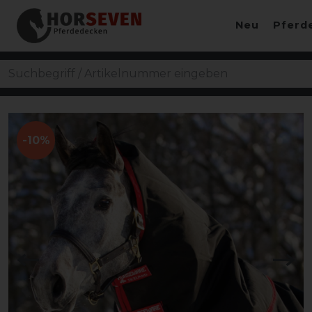
Neu
Pferd
-10%