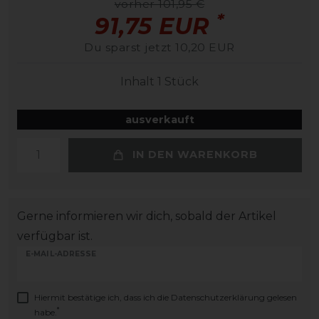
vorher 101,95 €
*
91,75 EUR
Du sparst jetzt 10,20 EUR
Inhalt
1
Stück
ausverkauft
IN DEN WARENKORB
Gerne informieren wir dich, sobald der Artikel
verfügbar ist.
E-MAIL-ADRESSE
Hiermit bestätige ich, dass ich die
Daten­schutz­erklärung
gelesen
*
habe.