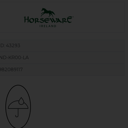
ID:
43293
ND-KR00-LA
982089117