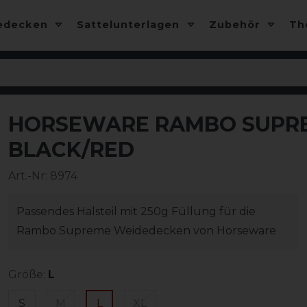
edecken
Sattelunterlagen
Zubehör
T
HORSEWARE RAMBO SUPRE
-10%
BLACK/RED
Art.-Nr:
8974
Passendes Halsteil mit 250g Füllung für die
Rambo Supreme Weidedecken von Horseware
Größe:
L
S
M
L
XL