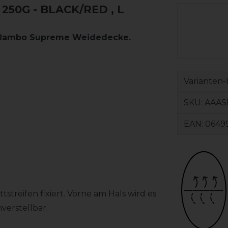
50G - BLACK/RED
, L
re Rambo Supreme Weidedecke.
Varianten-
SKU:
AAAS
EAN:
0649
tstreifen fixiert. Vorne am Hals wird es
verstellbar.