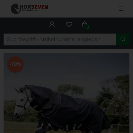
☰
0
-10%