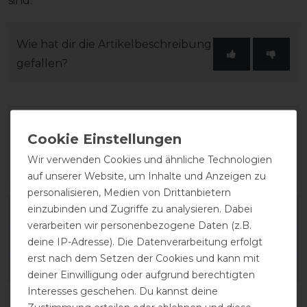
sind.
Wie hat dir die Artikelbeschreibung
gefallen?
Wir verwenden Cookies und ähnliche Technologien
auf unserer Website, um Inhalte und Anzeigen zu
personalisieren, Medien von Drittanbietern
einzubinden und Zugriffe zu analysieren. Dabei
Varianten-ID:
43341
verarbeiten wir personenbezogene Daten (z.B.
SKU:
AAAX02-BQDB-78
deine IP-Adresse). Die Datenverarbeitung erfolgt
erst nach dem Setzen der Cookies und kann mit
EAN:
0649982087335
deiner Einwilligung oder aufgrund berechtigten
Interesses geschehen. Du kannst deine