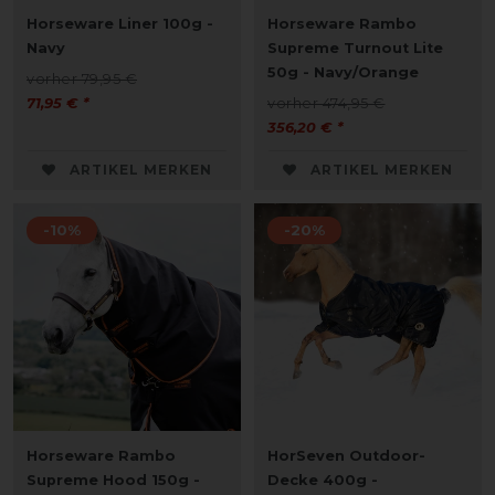
Horseware Liner 100g -
Horseware Rambo
Navy
Supreme Turnout Lite
50g - Navy/Orange
vorher 79,95 €
71,95 € *
vorher 474,95 €
356,20 € *
ARTIKEL MERKEN
ARTIKEL MERKEN
-10%
-20%
Horseware Rambo
HorSeven Outdoor-
Supreme Hood 150g -
Decke 400g -