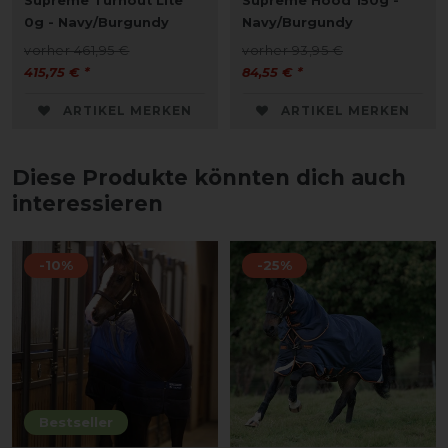
Supreme Turnout Lite
Supreme Hood 150g -
0g - Navy/Burgundy
Navy/Burgundy
vorher 461,95 €
vorher 93,95 €
415,75 € *
84,55 € *
ARTIKEL MERKEN
ARTIKEL MERKEN
Diese Produkte könnten dich auch
interessieren
-10%
-25%
Bestseller