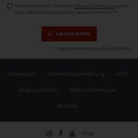
Hiermit bestätige ich, dass ich die
Daten­schutz­erklärung
gelesen
habe. Meine Einwilligung kann ich jederzeit widerrufen.**
ABONNIEREN
** Hierbei handelt es sich um ein Pflichtfeld.
Impressum
Daten­schutz­erklärung
AGB
Widerrufs­recht
Widerrufs­formular
Kontakt
Blog