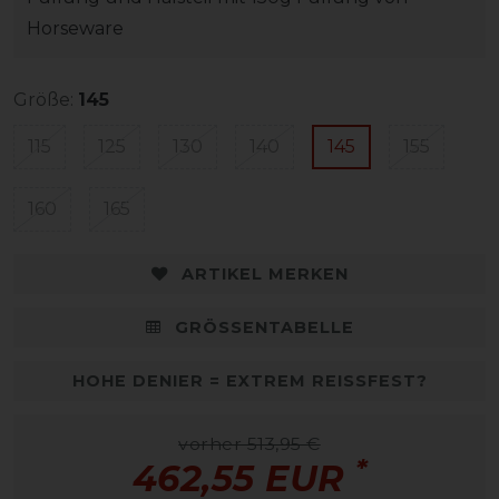
Horseware
Größe:
145
115
125
130
140
145
155
160
165
ARTIKEL MERKEN
GRÖSSENTABELLE
HOHE DENIER = EXTREM REISSFEST?
vorher 513,95 €
*
462,55 EUR