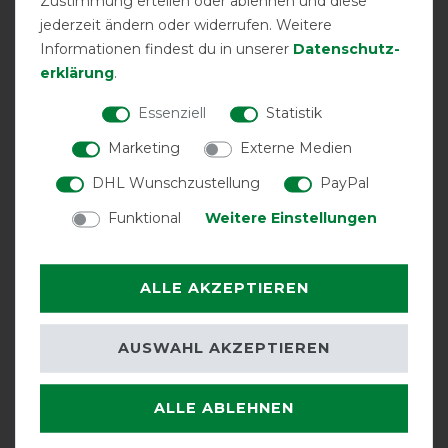
Zustimmung erteilen oder ablehnen und diese
jederzeit ändern oder widerrufen. Weitere
Informationen findest du in unserer
Daten­schutz­
erklärung
.
Essenziell
Statistik
Marketing
Externe Medien
3 Jahre
atmungsaktiv
Halsteil
DHL Wunschzustellung
PayPal
Garantie
inklusive
Funktional
Weitere Einstellungen
ALLE AKZEPTIEREN
AUSWAHL AKZEPTIEREN
Halsteil möglich
Unterdecke
V-Front-
möglich
Verschluss
ALLE ABLEHNEN