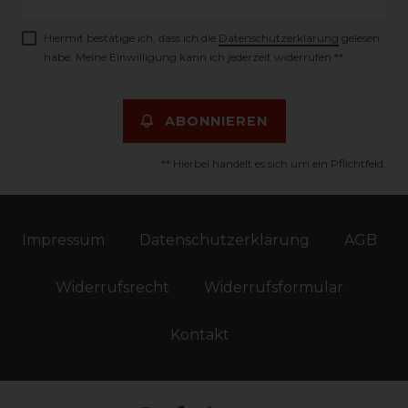
Honig
Hiermit bestätige ich, dass ich die
Daten­schutz­erklärung
gelesen
habe. Meine Einwilligung kann ich jederzeit widerrufen.**
ABONNIEREN
** Hierbei handelt es sich um ein Pflichtfeld.
Impressum
Daten­schutz­erklärung
AGB
Widerrufs­recht
Widerrufs­formular
Kontakt