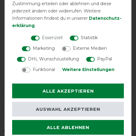
Sicherheits-
Unterdecke
V-Front-
Zustimmung erteilen oder ablehnen und diese
Bauchgurte
möglich
Verschluss
jederzeit ändern oder widerrufen. Weitere
Informationen findest du in unserer
Daten­schutz­
erklärung
.
Essenziell
Statistik
Marketing
Externe Medien
DHL Wunschzustellung
PayPal
wasserdicht
Doppelter
Funktional
Weitere Einstellungen
Beinausschnitt
ALLE AKZEPTIEREN
Herstellergarantie
AUSWAHL AKZEPTIEREN
Wasch- und Pflegehinweis
ALLE ABLEHNEN
Qualitätsstufen