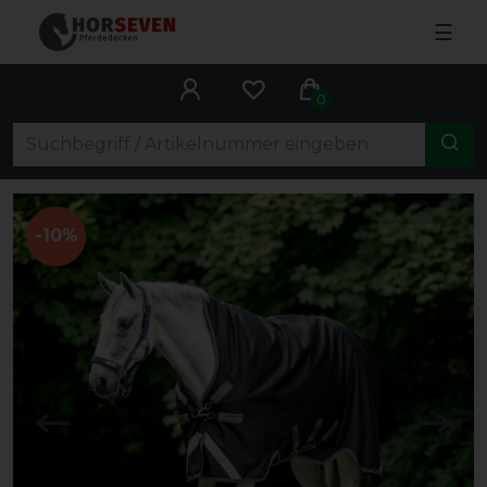
☰
0
-10%