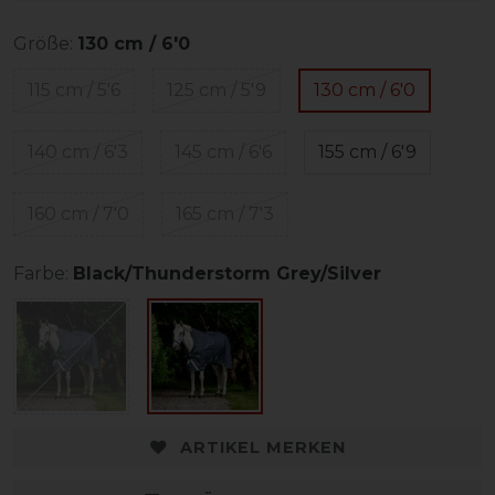
Größe:
130 cm / 6'0
115 cm / 5'6
125 cm / 5'9
130 cm / 6'0
140 cm / 6'3
145 cm / 6'6
155 cm / 6'9
160 cm / 7'0
165 cm / 7'3
Farbe:
Black/Thunderstorm Grey/Silver
ARTIKEL MERKEN