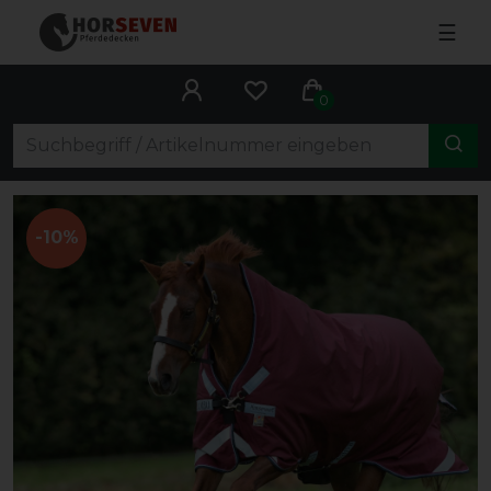
☰
0
-10%