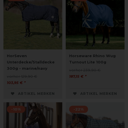
HorSeven
Horseware Rhino Wug
Unterdecke/Stalldecke
Turnout Lite 100g
300g - marine/navy
vorher 239,90 €
vorher 129,90 €
187,15 € *
103,95 € *
ARTIKEL MERKEN
ARTIKEL MERKEN
-10%
-22%