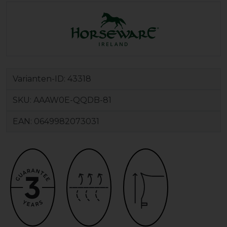
Varianten-ID:
43318
SKU:
AAAW0E-QQDB-81
EAN:
0649982073031