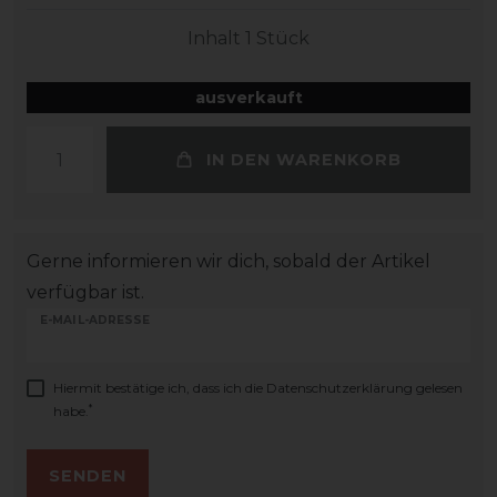
Inhalt
1
Stück
ausverkauft
IN DEN WARENKORB
Gerne informieren wir dich, sobald der Artikel
verfügbar ist.
E-MAIL-ADRESSE
Hiermit bestätige ich, dass ich die
Daten­schutz­erklärung
gelesen
*
habe.
SENDEN