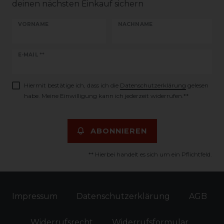
deinen nächsten Einkauf sichern
VORNAME
NACHNAME
Newsletter
E-MAIL **
Honig
Hiermit bestätige ich, dass ich die
Daten­schutz­erklärung
gelesen
habe. Meine Einwilligung kann ich jederzeit widerrufen.**
ABONNIEREN
** Hierbei handelt es sich um ein Pflichtfeld.
Impressum
Daten­schutz­erklärung
AGB
Widerrufs­recht
Widerrufs­formular