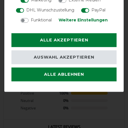
Product Reviews
DHL Wunschzustellung
PayPal
7
Funktional
Weitere Einstellungen
Product Rating
ALLE AKZEPTIEREN
4.9
/
5
AUSWAHL AKZEPTIEREN
product experience
ALLE ABLEHNEN
calculated from 7 customer reviews
Positive
100%
Neutral
0%
Negative
0%
LATEST REVIEWS