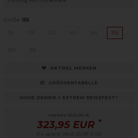
Füllung von Horseware
Größe:
155
115
125
130
140
145
155
160
165
ARTIKEL MERKEN
GRÖSSENTABELLE
HOHE DENIER = EXTREM REISSFEST?
vorher 359,90 €
*
323,95 EUR
Du sparst jetzt 35,95 EUR