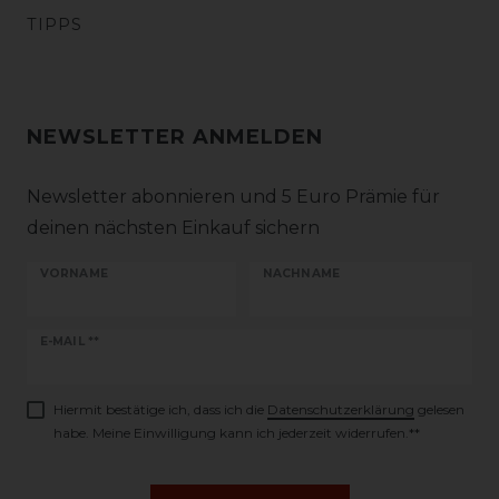
TIPPS
NEWSLETTER ANMELDEN
Newsletter abonnieren und 5 Euro Prämie für
deinen nächsten Einkauf sichern
VORNAME
NACHNAME
Newsletter
E-MAIL **
Honig
Hiermit bestätige ich, dass ich die
Daten­schutz­erklärung
gelesen
habe. Meine Einwilligung kann ich jederzeit widerrufen.**