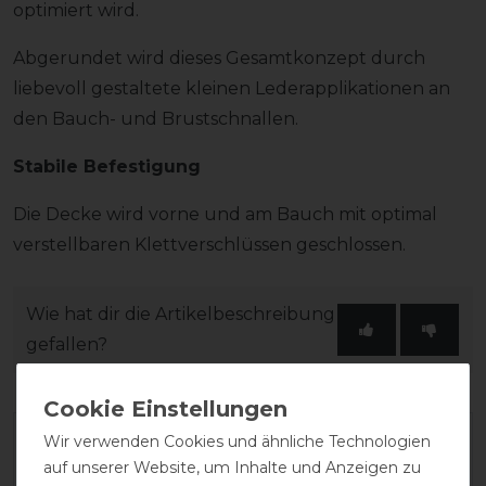
optimiert wird.
Abgerundet wird dieses Gesamtkonzept durch
liebevoll gestaltete kleinen Lederapplikationen an
den Bauch- und Brustschnallen.
Stabile Befestigung
Die Decke wird vorne und am Bauch mit optimal
verstellbaren Klettverschlüssen geschlossen.
Wie hat dir die Artikelbeschreibung
gefallen?
Wir verwenden Cookies und ähnliche Technologien
auf unserer Website, um Inhalte und Anzeigen zu