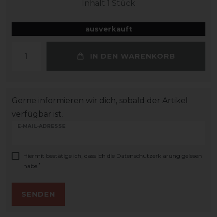
Inhalt
1
Stück
ausverkauft
IN DEN WARENKORB
Gerne informieren wir dich, sobald der Artikel
verfügbar ist.
E-MAIL-ADRESSE
Hiermit bestätige ich, dass ich die
Daten­schutz­erklärung
gelesen
*
habe.
SENDEN