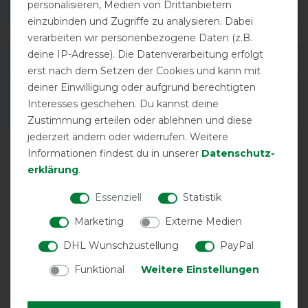
personalisieren, Medien von Drittanbietern
einzubinden und Zugriffe zu analysieren. Dabei
verarbeiten wir personenbezogene Daten (z.B.
deine IP-Adresse). Die Datenverarbeitung erfolgt
Varianten-ID:
44039
erst nach dem Setzen der Cookies und kann mit
SKU:
52104-03-DH
deiner Einwilligung oder aufgrund berechtigten
Interesses geschehen. Du kannst deine
EAN:
5407007536313
Zustimmung erteilen oder ablehnen und diese
jederzeit ändern oder widerrufen. Weitere
Informationen findest du in unserer
Daten­schutz­
erklärung
.
Essenziell
Statistik
Marketing
Externe Medien
DHL Wunschzustellung
PayPal
Funktional
Weitere Einstellungen
atmungsaktiv