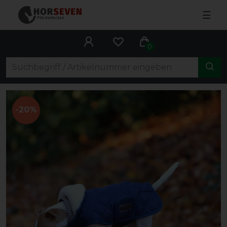
☰
0
-20%