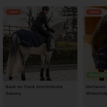
-10%
-20%
Bestselle
Back on Track Schrittdecke
HorSeven
Sammy
Widerrist