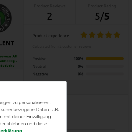
Product Reviews
Product Rating
2
5
/
5
product experience
LENT
calculated from 2 customer reviews
sewear All
Positive
100%
out 300g -
idedecke
Neutral
0%
Negative
0%
EVIEWS
igen zu personalisieren,
personenbezogene Daten (z.B.
31.12.2020
 mit deiner Einwilligung
r unser Fellproblem.
der ablehnen und diese
­erklärung
.