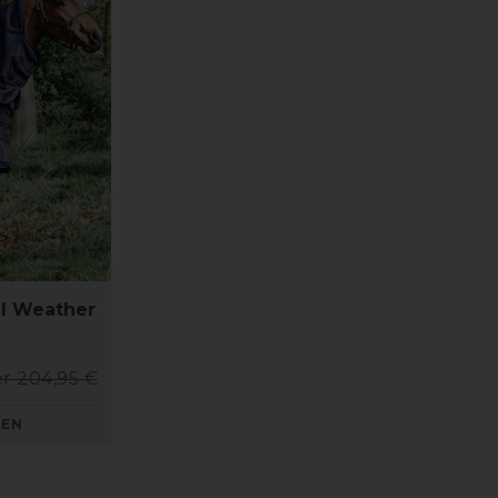
ll Weather
r 204,95 €
KEN