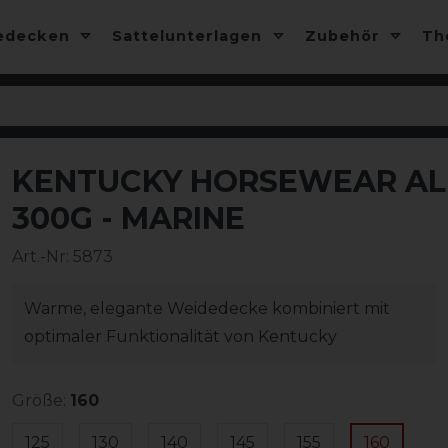
edecken
Sattelunterlagen
Zubehör
T
KENTUCKY HORSEWEAR AL
300G - MARINE
Art.-Nr:
5873
Warme, elegante Weidedecke kombiniert mit
optimaler Funktionalität von Kentucky
Größe:
160
125
130
140
145
155
160