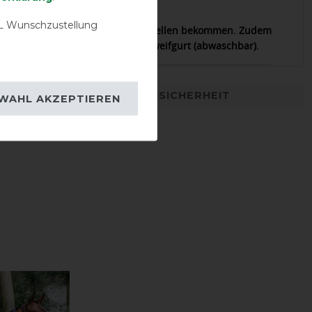
08.02.2019
 Wunschzustellung
 für Pferde, die schnell Scheuerstellen bekommen. Zudem
sehend und mit praktischem Schweifgurt (abwaschbar).
DETAILS ZUR PRODUKTSICHERHEIT
WAHL AKZEPTIEREN