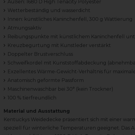
Außen: 1680 D High Tenacity Polyester
Wetterbeständig und wasserdicht
Innen: künstliches Kaninchenfell, 300 g Wattierung
Atmungsaktiv
Reibungspunkte mit künstlichem Kaninchenfell unt
Kreuzbegurtung mit Kunstleder verstärkt
Doppelter Brustverschluss
Schweifkordel mit Kunststoffabdeckung (abnehmbar,
Exzellentes Wärme-Gewicht-Verhältnis für maximal
Anatomisch geformte Passform
Maschinenwaschbar bei 30° (kein Trockner)
100 % tierfreundlich
Material und Ausstattung
Kentuckys Weidedecke präsentiert sich mit einer war
speziell für winterliche Temperaturen geeignet. Das