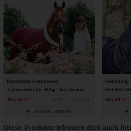
Kentucky Horsewear
Kentucky 
Turnierdecke 160g - bordeaux
Halsteil 1
184,45 € *
vorher 204,95 €
104,99 € *
ARTIKEL MERKEN
Diese Produkte könnten dich auch int