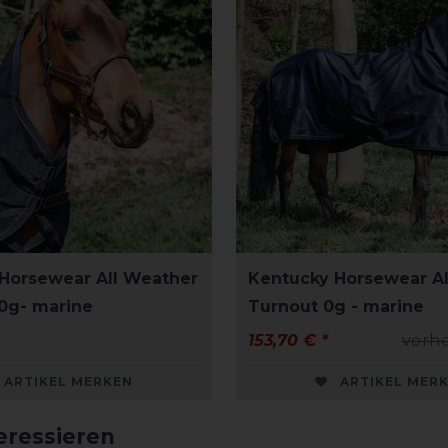
Horsewear All Weather
Kentucky Horsewear A
50g- marine
Turnout 0g - marine
153,70 € *
vorhe
ARTIKEL MERKEN
ARTIKEL MER
eressieren