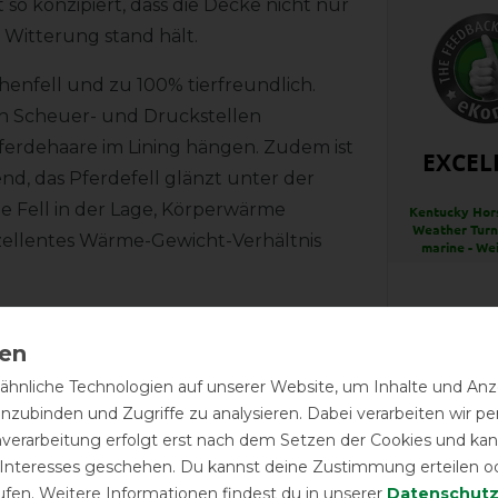
 so konzipiert, dass die Decke nicht nur
Witterung stand hält.
henfell und zu 100% tierfreundlich.
ch Scheuer- und Druckstellen
erdehaare im Lining hängen. Zudem ist
EXCEL
end, das Pferdefell glänzt unter der
he Fell in der Lage, Körperwärme
Kentucky Hor
Weather Turn
zellentes Wärme-Gewicht-Verhältnis
marine - We
l gestaltete kleine Lederapplikationen
LATEST R
ie die messingfarbenen Kreuzgurte.
ht nur ein modisches Highlight, sondern
hnliche Technologien auf unserer Website, um Inhalte und Anze
inzubinden und Zugriffe zu analysieren. Dabei verarbeiten wir 
nalität.
nverarbeitung erfolgt erst nach dem Setzen der Cookies und kann
Ideal fü
 Interesses geschehen. Du kannst deine Zustimmung erteilen o
ufen. Weitere Informationen findest du in unserer
Daten­schutz