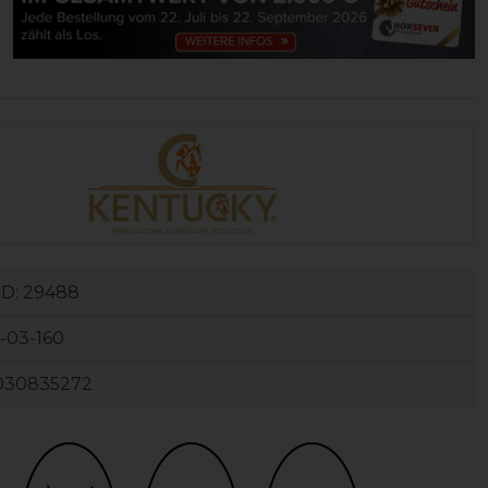
ID:
29488
-03-160
030835272