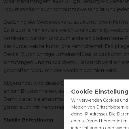
widerstandsfähigem, 1680 D High Tenacity Polyester ist
robust sondern auch schmutzabweisend ist und jeder 
Das Lining der Weidedecke ist aus künstlichem Kaninc
Es ist zum einen extrem weich und kuschelig, wodur
verhindert werden und zum anderen bleiben keine Pf
das kurze, weiche künstliche Kaninchenfell Fell pfleg
Decke. Durch winzige Lufteinschlüsse ist das künstlic
einzufangen und zu speichern. Hierdurch wird ein ex
geschaffen, wodurch der Komfort optimiert wird.
Abgerundet wird dieses Gesamtkonzept durch liebevol
an den Brustschnallen, die ebenso hochwertig sind, w
Damit bietet die anatomisch geformte Weidedecke nic
Wir verwenden Cookies und ä
Medien von Drittanbietern e
glänzt auch mit hervorragendem Komfort und Funktio
deine IP-Adresse). Die Date
Stabile Befestigung
oder aufgrund berechtigten
jederzeit ändern oder widerr