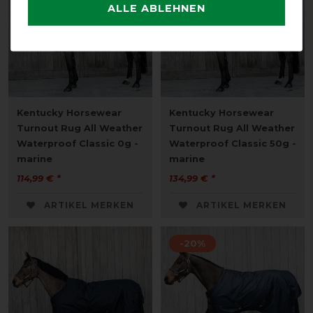
ALLE ABLEHNEN
Kentucky Horsewear
Kentucky Horsewear
Turnout Rug All Weather
Turnout Rug All Weather
Waterproof Classic 0g -
Waterproof Classic 50g -
marine
marine
114,99 € *
134,99 € *
ARTIKEL MERKEN
ARTIKEL MERKEN
-20%