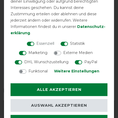
deiner Einwilligung oder aufgrund berechtigten
Positive
100%
Interesses geschehen. Du kannst deine
Neutral
0%
Zustimmung erteilen oder ablehnen und diese
Negative
0%
jederzeit ändern oder widerrufen. Weitere
Informationen findest du in unserer
Daten­schutz­
erklärung
.
LATEST REVIEWS
02.02.2024
Essenziell
Statistik
Sehr gut
Marketing
Externe Medien
DHL Wunschzustellung
PayPal
DETAILS ZUR PRODUKTSICHERHEIT
Funktional
Weitere Einstellungen
ALLE AKZEPTIEREN
Das perfekte Zubehör für dich
AUSWAHL AKZEPTIEREN