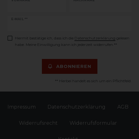
VORNAME
NACHNAME
Newsletter
E-MAIL **
Honig
Hiermit bestätige ich, dass ich die
Daten­schutz­erklärung
gelesen
habe. Meine Einwilligung kann ich jederzeit widerrufen.**
ABONNIEREN
** Hierbei handelt es sich um ein Pflichtfeld.
Impressum
Daten­schutz­erklärung
AGB
Widerrufs­recht
Widerrufs­formular