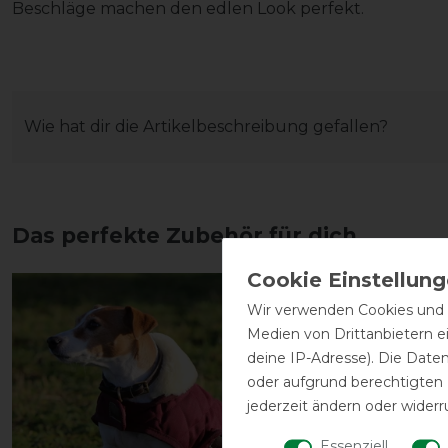
Beschläge machen den edlen Look perfekt.
Wie hat dir die Artikelbeschreibung gefallen?
Das perfekte Zubehör für dich
Wir verwenden Cookies und ä
Medien von Drittanbietern e
deine IP-Adresse). Die Date
oder aufgrund berechtigten
jederzeit ändern oder widerr
Essenziell