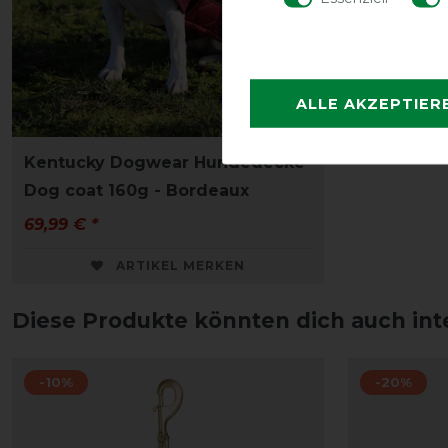
ALLE AKZEPTIER
Kentucky Dogwear Hundedecke
Dog coat 160g - Bordeaux
69,99 € *
ARTIKEL MERKEN
Diese Produkte könnten dich auch int
-10%
-20%