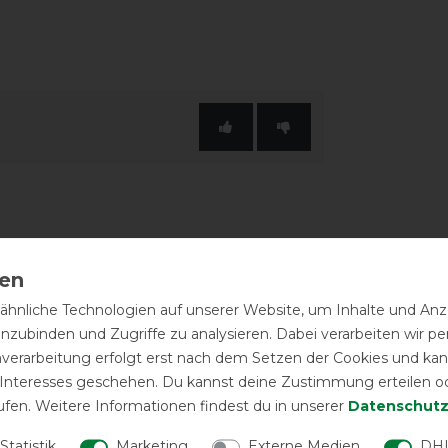
hnliche Technologien auf unserer Website, um Inhalte und Anze
inzubinden und Zugriffe zu analysieren. Dabei verarbeiten wir 
nverarbeitung erfolgt erst nach dem Setzen der Cookies und kann
 Interesses geschehen. Du kannst deine Zustimmung erteilen o
ufen. Weitere Informationen findest du in unserer
Daten­schutz
Statistik
Marketing
Externe Medien
DHL