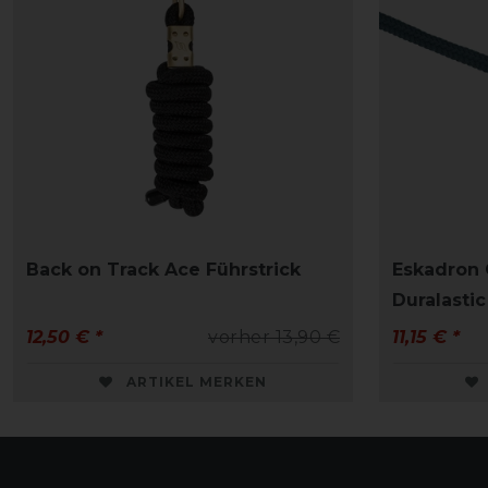
Back on Track Ace Führstrick
Eskadron 
Duralastic
12,50 € *
vorher 13,90 €
11,15 € *
ARTIKEL MERKEN