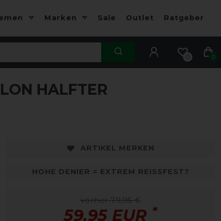
hemen
Marken
Sale
Outlet
Ratgeber
0
0
LON HALFTER
ARTIKEL MERKEN
HOHE DENIER = EXTREM REISSFEST?
vorher 79,95 €
*
59,95 EUR