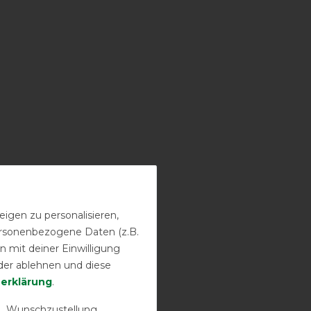
igen zu personalisieren,
personenbezogene Daten (z.B.
 mit deiner Einwilligung
der ablehnen und diese
­erklärung
.
 Wunschzustellung