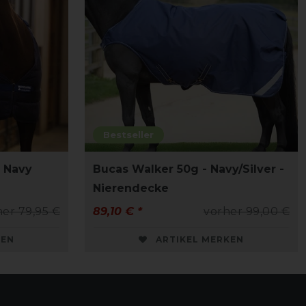
Bestseller
- Navy
Bucas Walker 50g - Navy/Silver -
Nierendecke
her 79,95 €
89,10 € *
vorher 99,00 €
KEN
ARTIKEL MERKEN