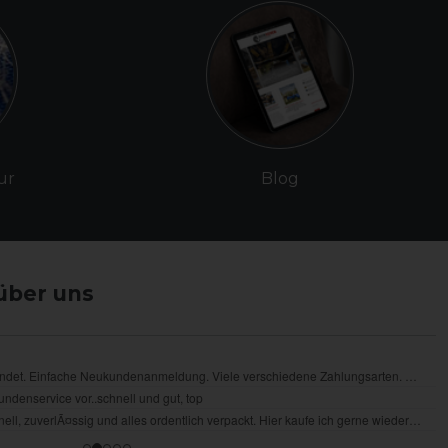
ur
Blog
über uns