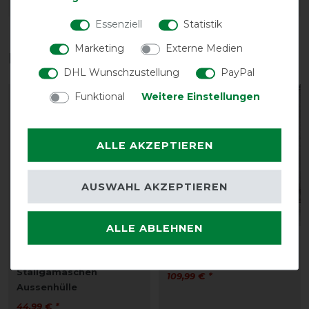
DETAILS ZUR PRODUKTSICHERHEIT
Essenziell
Statistik
Marketing
Externe Medien
Das perfekte Zubehör für dich
DHL Wunschzustellung
PayPal
Funktional
Weitere Einstellungen
ALLE AKZEPTIEREN
AUSWAHL AKZEPTIEREN
ALLE ABLEHNEN
Kentucky Horsewear
Kentucky Horsewear
Magnetischen Recuptex
Cooler Fleece Rug
Stallgamaschen
109,99 € *
Aussenhülle
44,99 € *