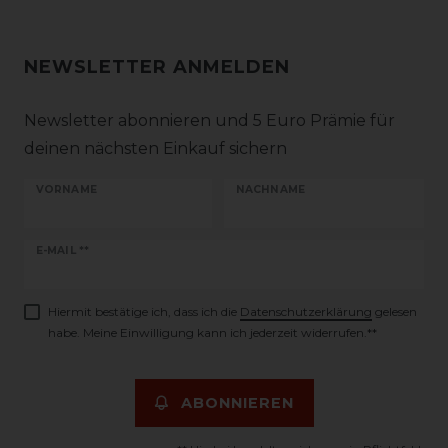
NEWSLETTER ANMELDEN
Newsletter abonnieren und 5 Euro Prämie für
deinen nächsten Einkauf sichern
VORNAME
NACHNAME
Newsletter
E-MAIL **
Honig
Hiermit bestätige ich, dass ich die
Daten­schutz­erklärung
gelesen
habe. Meine Einwilligung kann ich jederzeit widerrufen.**
ABONNIEREN