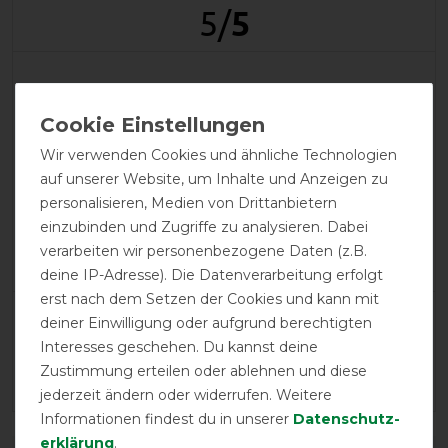
5
/
5
product experience
Wir verwenden Cookies und ähnliche Technologien
calculated from 1 customer reviews
auf unserer Website, um Inhalte und Anzeigen zu
Positive
100%
personalisieren, Medien von Drittanbietern
Neutral
0%
einzubinden und Zugriffe zu analysieren. Dabei
verarbeiten wir personenbezogene Daten (z.B.
Negative
0%
deine IP-Adresse). Die Datenverarbeitung erfolgt
erst nach dem Setzen der Cookies und kann mit
LATEST REVIEWS
deiner Einwilligung oder aufgrund berechtigten
Interesses geschehen. Du kannst deine
10.01.2025
Zustimmung erteilen oder ablehnen und diese
Tolle Qualität und sieht sehr edel aus
jederzeit ändern oder widerrufen. Weitere
Informationen findest du in unserer
Daten­schutz­
erklärung
.