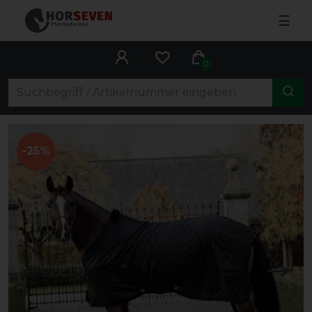
☰
0
-25%