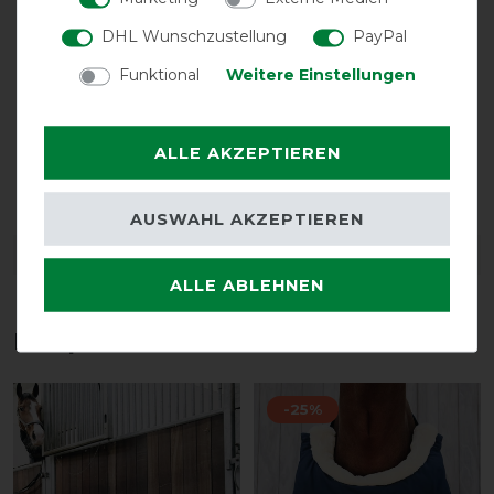
DHL Wunschzustellung
PayPal
Funktional
Weitere Einstellungen
ALLE AKZEPTIEREN
Bestickung
möglich
AUSWAHL AKZEPTIEREN
DETAILS ZUR PRODUKTSICHERHEIT
ALLE ABLEHNEN
Das perfekte Zubehör für dich
-25%