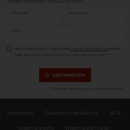
deinen nächsten Einkauf sichern
VORNAME
NACHNAME
Newsletter
E-MAIL **
Honig
Hiermit bestätige ich, dass ich die
Daten­schutz­erklärung
gelesen
habe. Meine Einwilligung kann ich jederzeit widerrufen.**
ABONNIEREN
** Hierbei handelt es sich um ein Pflichtfeld.
Impressum
Daten­schutz­erklärung
AGB
Widerrufs­recht
Widerrufs­formular