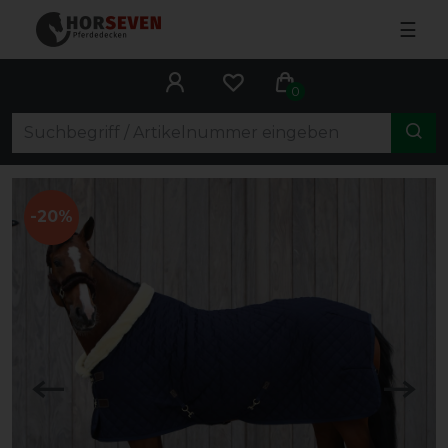
☰
0
-20%