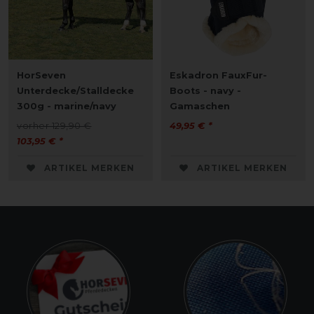
HorSeven
Eskadron FauxFur-
Unterdecke/Stalldecke
Boots - navy -
300g - marine/navy
Gamaschen
vorher 129,90 €
49,95 € *
103,95 € *
ARTIKEL MERKEN
ARTIKEL MERKEN