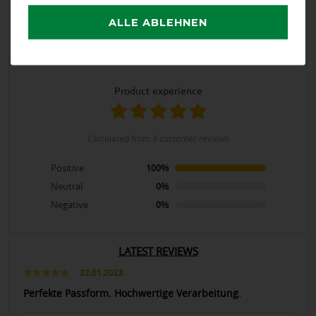
Product Rating
ALLE ABLEHNEN
5
/
5
product experience
calculated from 3 customer reviews
Positive
100%
Neutral
0%
Negative
0%
LATEST REVIEWS
22.01.2023
Perfekte Passform. Hochwertige Verarbeitung.