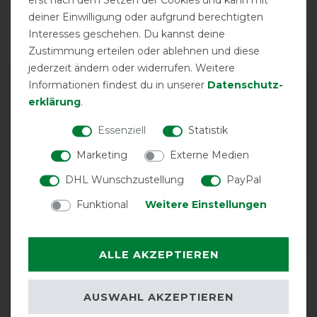
möglich
deiner Einwilligung oder aufgrund berechtigten
Interesses geschehen. Du kannst deine
Zustimmung erteilen oder ablehnen und diese
jederzeit ändern oder widerrufen. Weitere
Informationen findest du in unserer
Daten­schutz­
erklärung
.
Essenziell
Statistik
Marketing
Externe Medien
EXCELLENT
DHL Wunschzustellung
PayPal
Funktional
Weitere Einstellungen
Kentucky Horsewear
Turnierdecke 160g -
Marineblau
ALLE AKZEPTIEREN
Product Reviews
3
AUSWAHL AKZEPTIEREN