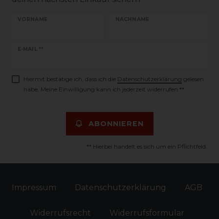
VORNAME
NACHNAME
Newsletter
E-MAIL **
Honig
Hiermit bestätige ich, dass ich die
Daten­schutz­erklärung
gelesen
habe. Meine Einwilligung kann ich jederzeit widerrufen.**
ABONNIEREN
** Hierbei handelt es sich um ein Pflichtfeld.
Impressum
Daten­schutz­erklärung
AGB
Widerrufs­recht
Widerrufs­formular