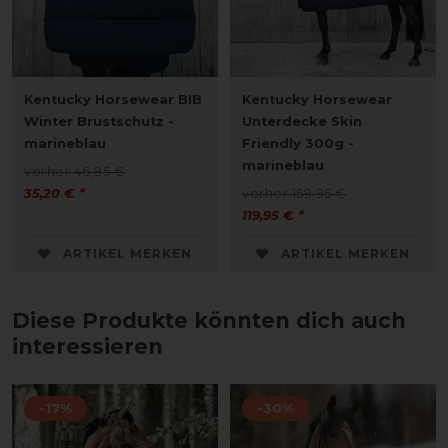
Kentucky Horsewear BIB
Kentucky Horsewear
Winter Brustschutz -
Unterdecke Skin
marineblau
Friendly 300g -
marineblau
vorher 46,95 €
35,20 € *
vorher 159,95 €
119,95 € *
ARTIKEL MERKEN
ARTIKEL MERKEN
Diese Produkte könnten dich auch
interessieren
-17%
-30%