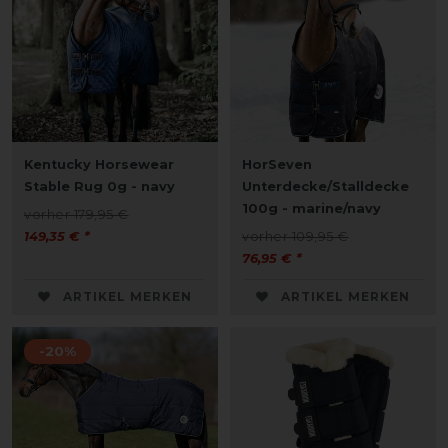
Kentucky Horsewear
HorSeven
Stable Rug 0g - navy
Unterdecke/Stalldecke
100g - marine/navy
vorher 179,95 €
149,35 € *
vorher 109,95 €
76,95 € *
ARTIKEL MERKEN
ARTIKEL MERKEN
-20%