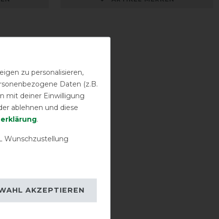
igen zu personalisieren,
personenbezogene Daten (z.B.
 mit deiner Einwilligung
der ablehnen und diese
­erklärung
.
 Wunschzustellung
WAHL AKZEPTIEREN