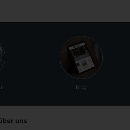
ur
Blog
über uns