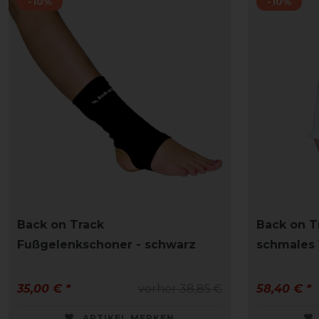
-10%
-10%
Back on Track
Back on T
Fußgelenkschoner - schwarz
schmales 
35,00 € *
vorher 38,85 €
58,40 € *
ARTIKEL MERKEN