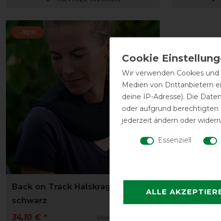
-10%
Wir verwenden Cookies und ä
Medien von Drittanbietern e
deine IP-Adresse). Die Date
oder aufgrund berechtigten
jederzeit ändern oder widerr
Essenziell
Back on Track Halskragen -
ALLE AKZEPTIER
schwarz
34,10 € *
vorher 37,85 €