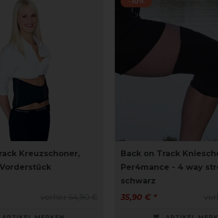
-10%
rack Kreuzschoner,
Back on Track Kniesch
Vorderstück
Per4mance - 4 way str
schwarz
vorher 64,90 €
35,90 € *
vor
ARTIKEL MERKEN
ARTIKEL MER