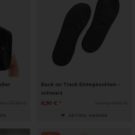
oßer
Back on Track Einlegesohlen -
schwarz
her 37,85 €
8,90 € *
vorher 9,90 €
KEN
ARTIKEL MERKEN