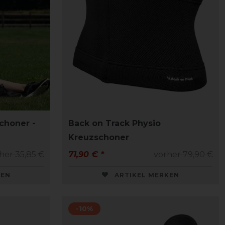
choner -
Back on Track Physio
Kreuzschoner
her 35,85 €
71,90 € *
vorher 79,90 €
KEN
ARTIKEL MERKEN
-10%