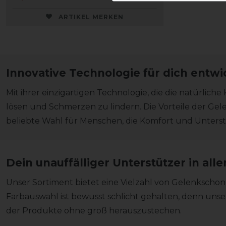
ARTIKEL MERKEN
Innovative Technologie für dich entwi
Mit ihrer einzigartigen Technologie, die die natürli
lösen und Schmerzen zu lindern. Die Vorteile der Gel
beliebte Wahl für Menschen, die Komfort und Unterstü
Dein unauffälliger Unterstützer in alle
Unser Sortiment bietet eine Vielzahl von Gelenkschon
Farbauswahl ist bewusst schlicht gehalten, denn unse
der Produkte ohne groß herauszustechen.