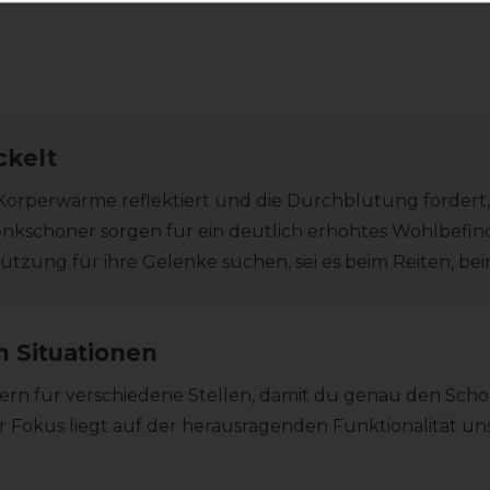
ckelt
che Körperwärme reflektiert und die Durchblutung förde
enkschoner sorgen für ein deutlich erhöhtes Wohlbefinde
tzung für ihre Gelenke suchen, sei es beim Reiten, beim
n Situationen
ern für verschiedene Stellen, damit du genau den Schon
r Fokus liegt auf der herausragenden Funktionalität un