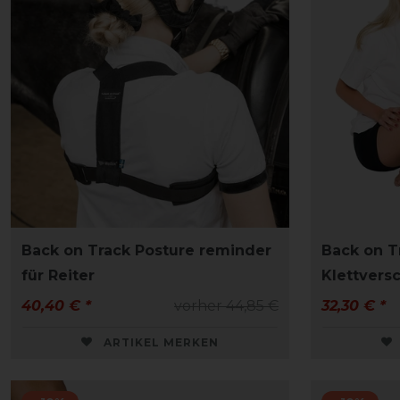
Back on Track Posture reminder
Back on T
für Reiter
Klettvers
40,40 € *
vorher 44,85 €
32,30 € *
ARTIKEL MERKEN