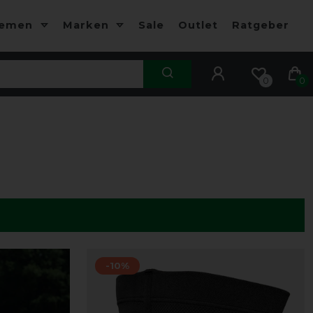
hemen
Marken
Sale
Outlet
Ratgeber
0
0
-10%