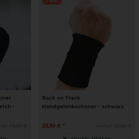
-10%
oner
Back on Track
etch -
Handgelenkschoner - schwarz
her 39,85 €
23,30 € *
vorher 25,85 €
KEN
ARTIKEL MERKEN