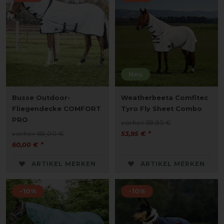
Neu
Busse Outdoor-
Weatherbeeta Comfitec
Fliegendecke COMFORT
Tyro Fly Sheet Combo
PRO
vorher 59,95 €
vorher 69,00 €
53,95 € *
60,00 € *
ARTIKEL MERKEN
ARTIKEL MERKEN
-10%
-10%