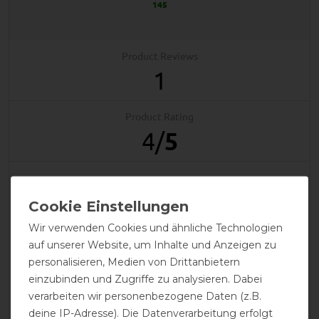
145
Product Reviews
1
Product Rating
4
/
5
product experience
Wir verwenden Cookies und ähnliche Technologien
calculated from 1 customer reviews
auf unserer Website, um Inhalte und Anzeigen zu
personalisieren, Medien von Drittanbietern
Positive
100%
einzubinden und Zugriffe zu analysieren. Dabei
Neutral
0%
verarbeiten wir personenbezogene Daten (z.B.
Negative
0%
deine IP-Adresse). Die Datenverarbeitung erfolgt