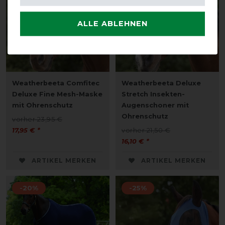
ALLE ABLEHNEN
Weatherbeeta Comfitec
Weatherbeeta Deluxe
Deluxe Fine Mesh-Maske
Stretch Insekten-
mit Ohrenschutz
Augenschoner mit
Ohrenschutz
vorher 23,95 €
17,95 € *
vorher 21,50 €
16,10 € *
ARTIKEL MERKEN
ARTIKEL MERKEN
-20%
-25%