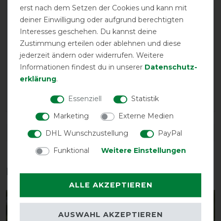
erst nach dem Setzen der Cookies und kann mit
deiner Einwilligung oder aufgrund berechtigten
LATEST REVIEWS
Interesses geschehen. Du kannst deine
25.06.2025
Zustimmung erteilen oder ablehnen und diese
Das Halsteil ist bei meinen beiden Pferden mit normal
jederzeit ändern oder widerrufen. Weitere
langem Hals und kürzerem Hals gut passend. Die obere
Informationen findest du in unserer
Daten­schutz­
vordere Deckenverschnallung kann bei einem sehr tief
erklärung
.
angesetzten Hals eventuell beim grasen etwas
unbequem werden. Die Decke an sich passt sehr gut.
Essenziell
Statistik
Marketing
Externe Medien
DETAILS ZUR PRODUKTSICHERHEIT
DHL Wunschzustellung
PayPal
Funktional
Weitere Einstellungen
Das perfekte Zubehör für dich
ALLE AKZEPTIEREN
-25%
-25%
AUSWAHL AKZEPTIEREN