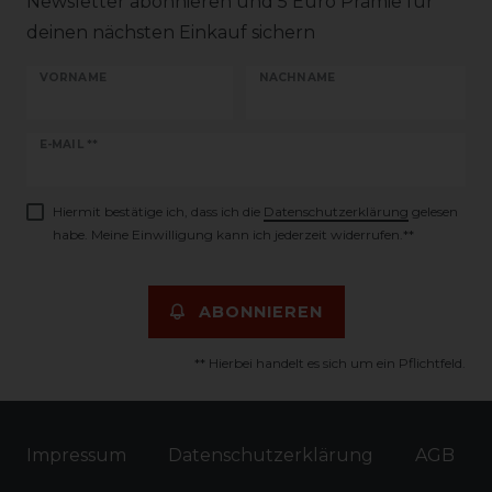
Newsletter abonnieren und 5 Euro Prämie für
deinen nächsten Einkauf sichern
VORNAME
NACHNAME
Newsletter
E-MAIL **
Honig
Hiermit bestätige ich, dass ich die
Daten­schutz­erklärung
gelesen
habe. Meine Einwilligung kann ich jederzeit widerrufen.**
ABONNIEREN
** Hierbei handelt es sich um ein Pflichtfeld.
Impressum
Daten­schutz­erklärung
AGB