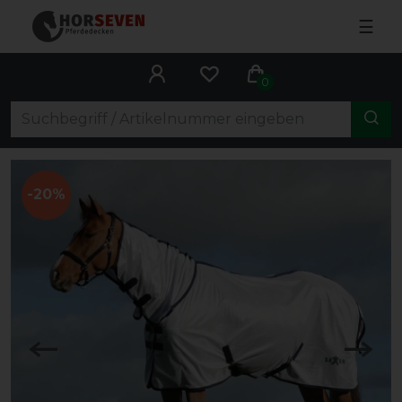
☰
0
-20%