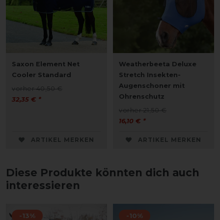
Saxon Element Net
Weatherbeeta Deluxe
Cooler Standard
Stretch Insekten-
Augenschoner mit
vorher 40,50 €
Ohrenschutz
32,35 € *
vorher 21,50 €
16,10 € *
ARTIKEL MERKEN
ARTIKEL MERKEN
Diese Produkte könnten dich auch
interessieren
-13%
-10%