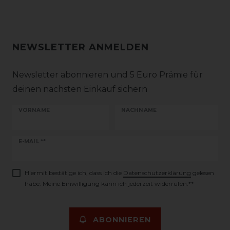
NEWSLETTER ANMELDEN
Newsletter abonnieren und 5 Euro Prämie für
deinen nächsten Einkauf sichern
VORNAME
NACHNAME
Newsletter
E-MAIL **
Honig
Hiermit bestätige ich, dass ich die
Daten­schutz­erklärung
gelesen
habe. Meine Einwilligung kann ich jederzeit widerrufen.**
ABONNIEREN