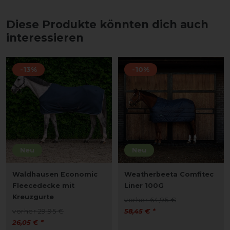
Diese Produkte könnten dich auch
interessieren
-13%
-10%
Neu
Neu
Waldhausen Economic
Weatherbeeta Comfitec
Fleecedecke mit
Liner 100G
Kreuzgurte
vorher 64,95 €
vorher 29,95 €
58,45 € *
26,05 € *