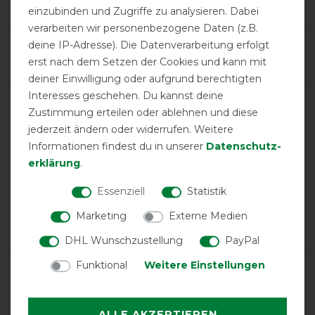
1
einzubinden und Zugriffe zu analysieren. Dabei
verarbeiten wir personenbezogene Daten (z.B.
Product Rating
deine IP-Adresse). Die Datenverarbeitung erfolgt
5
/
5
erst nach dem Setzen der Cookies und kann mit
deiner Einwilligung oder aufgrund berechtigten
Interesses geschehen. Du kannst deine
Zustimmung erteilen oder ablehnen und diese
product experience
jederzeit ändern oder widerrufen. Weitere
Informationen findest du in unserer
Daten­schutz­
calculated from 1 customer reviews
erklärung
.
Positive
100%
Essenziell
Statistik
Neutral
0%
Marketing
Externe Medien
Negative
0%
DHL Wunschzustellung
PayPal
Funktional
Weitere Einstellungen
LATEST REVIEWS
17.03.2025
Très bon produit, couverture magnifique de bonne
ALLE AKZEPTIEREN