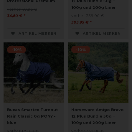
Professional Premium
12 Plus Bundle 50g +
100g und 200g Liner
vorher 40,95 €
34,80 € *
vorher 339,90 €
305,95 € *
ARTIKEL MERKEN
ARTIKEL MERKEN
-10%
-10%
Bucas Smartex Turnout
Horseware Amigo Bravo
Rain Classic 0g PONY -
12 Plus Bundle 50g +
blue
100g und 200g Liner
vorher 179,00 €
vorher 339,90 €