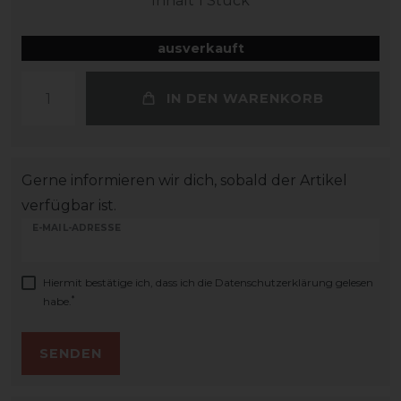
Inhalt
1
Stück
ausverkauft
IN DEN WARENKORB
Gerne informieren wir dich, sobald der Artikel
verfügbar ist.
E-MAIL-ADRESSE
Hiermit bestätige ich, dass ich die
Daten­schutz­erklärung
gelesen
*
habe.
SENDEN