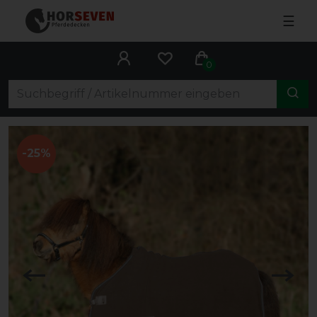
☰
0
-25%