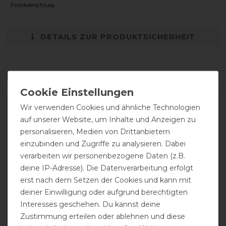
Frontverschluss
DETAILS ZUR PRODUKTSICHERHEIT
Das perfekte Zubehör für dich
Wir verwenden Cookies und ähnliche Technologien
-13%
-13%
auf unserer Website, um Inhalte und Anzeigen zu
personalisieren, Medien von Drittanbietern
einzubinden und Zugriffe zu analysieren. Dabei
verarbeiten wir personenbezogene Daten (z.B.
deine IP-Adresse). Die Datenverarbeitung erfolgt
erst nach dem Setzen der Cookies und kann mit
deiner Einwilligung oder aufgrund berechtigten
Interesses geschehen. Du kannst deine
Waldhausen Safe-Gum
Waldhausen Safe-Gum -
Zustimmung erteilen oder ablehnen und diese
Eimer - silbergrau - 18
silbergrau - 6 Stück