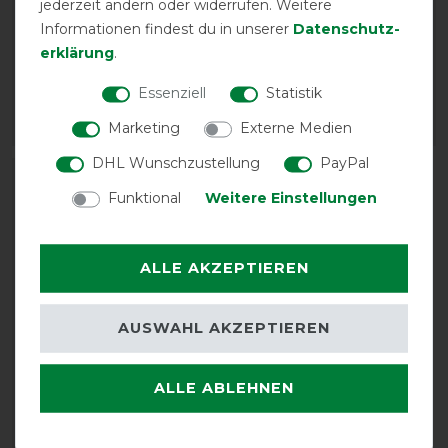
jederzeit ändern oder widerrufen. Weitere
Stück
vorher 12,90 €
Informationen findest du in unserer
Daten­schutz­
vorher 26,95 €
11,25 € *
erklärung
.
23,40 € *
6
Stück
Essenziell
Statistik
18
Stück
Marketing
Externe Medien
ARTIKEL MERKEN
ARTIKEL MERKEN
DHL Wunschzustellung
PayPal
-13%
Funktional
Weitere Einstellungen
ALLE AKZEPTIEREN
AUSWAHL AKZEPTIEREN
ALLE ABLEHNEN
Waldhausen Schnallen
für Kreuzbegurtung - 2er
Set - silber