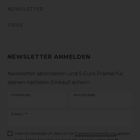
NEWSLETTER
TIPPS
NEWSLETTER ANMELDEN
Newsletter abonnieren und 5 Euro Prämie für
deinen nächsten Einkauf sichern
VORNAME
NACHNAME
Newsletter
E-MAIL **
Honig
Hiermit bestätige ich, dass ich die
Daten­schutz­erklärung
gelesen
habe. Meine Einwilligung kann ich jederzeit widerrufen.**