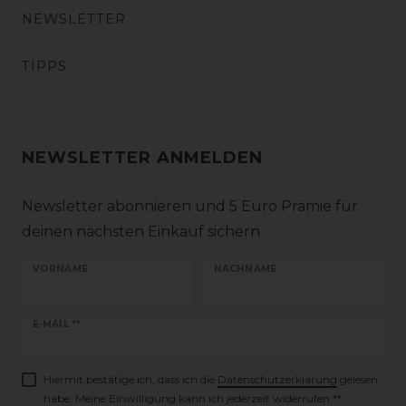
NEWSLETTER
TIPPS
NEWSLETTER ANMELDEN
Newsletter abonnieren und 5 Euro Prämie für
deinen nächsten Einkauf sichern
VORNAME
NACHNAME
Newsletter
E-MAIL **
Honig
Hiermit bestätige ich, dass ich die
Daten­schutz­erklärung
gelesen
habe. Meine Einwilligung kann ich jederzeit widerrufen.**