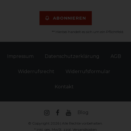
ABONNIEREN
** Hierbei handelt es sich um ein Pflichtfeld.
Impressum
Daten­schutz­erklärung
AGB
Widerrufs­recht
Widerrufs­formular
Kontakt
Blog
© Copyright 2026 | Alle Rechte vorbehalten.
* inkl. ges. MwSt. zzgl.
Versandkosten