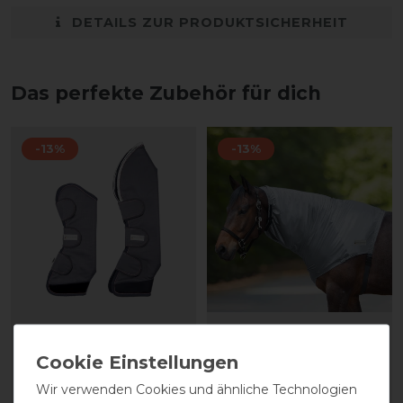
DETAILS ZUR PRODUKTSICHERHEIT
Das perfekte Zubehör für dich
-13%
-13%
Waldhausen Comfort
Waldhausen Ekzemer
Transportgamasche -
Halsteil - silbergrau
grau
vorher 34,95 €
Wir verwenden Cookies und ähnliche Technologien
vorher 84,95 €
30,40 € *