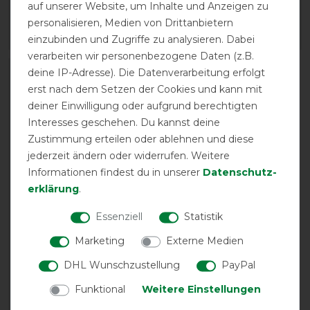
auf unserer Website, um Inhalte und Anzeigen zu
73,90 € *
personalisieren, Medien von Drittanbietern
ARTIKEL MERKEN
ARTIKEL MERKEN
einzubinden und Zugriffe zu analysieren. Dabei
verarbeiten wir personenbezogene Daten (z.B.
deine IP-Adresse). Die Datenverarbeitung erfolgt
-13%
erst nach dem Setzen der Cookies und kann mit
deiner Einwilligung oder aufgrund berechtigten
Interesses geschehen. Du kannst deine
Zustimmung erteilen oder ablehnen und diese
jederzeit ändern oder widerrufen. Weitere
Informationen findest du in unserer
Daten­schutz­
erklärung
.
Essenziell
Statistik
Waldhausen
Fliegenmaske Premium
Marketing
Externe Medien
ohne Ohrenschutz -
hellrosa
DHL Wunschzustellung
PayPal
vorher 24,90 €
Funktional
Weitere Einstellungen
21,70 € *