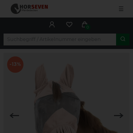
☰
0
-13%