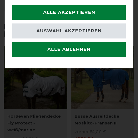
ARTIKEL MERKEN
ALLE AKZEPTIEREN
Diese Produkte könnten dich auch
AUSWAHL AKZEPTIEREN
interessieren
ALLE ABLEHNEN
-20%
-13%
HorSeven Fliegendecke
Busse Ausreitdecke
Fly Protect -
Moskito-Fransen III
weiß/marine
vorher 54,00 €