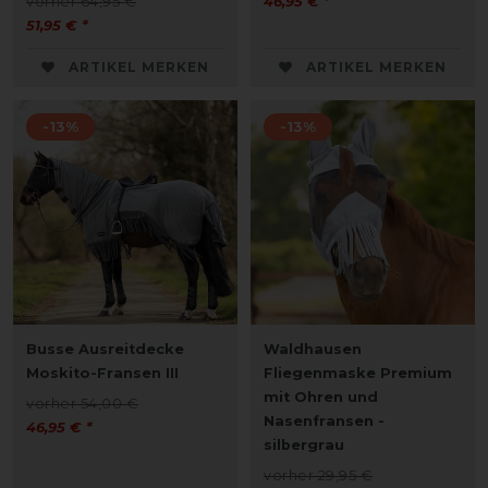
vorher 64,95 €
46,95 € *
51,95 € *
ARTIKEL MERKEN
ARTIKEL MERKEN
-13%
-13%
Busse Ausreitdecke
Waldhausen
Moskito-Fransen III
Fliegenmaske Premium
mit Ohren und
vorher 54,00 €
Nasenfransen -
46,95 € *
silbergrau
vorher 29,95 €