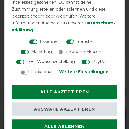
Interesses geschehen. Du kannst deine
Waldhausen Safe-Gum
Waldhausen Health +
Zustimmung erteilen oder ablehnen und diese
für T-Verschlüsse -
Care Hot & Cold
jederzeit ändern oder widerrufen. Weitere
silbergrau - 6 Stück
Gamasche
Informationen findest du in unserer
Daten­schutz­
vorher 12,90 €
vorher 27,95 €
erklärung
.
11,25 € *
24,30 € *
6
Stück
Essenziell
Statistik
ARTIKEL MERKEN
ARTIKEL MERKEN
Marketing
Externe Medien
DHL Wunschzustellung
PayPal
Diese Produkte könnten dich auch
Funktional
Weitere Einstellungen
interessieren
ALLE AKZEPTIEREN
-20%
AUSWAHL AKZEPTIEREN
ALLE ABLEHNEN