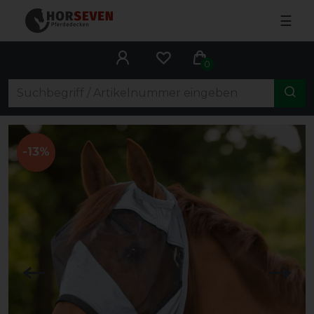
☰
0
-13%