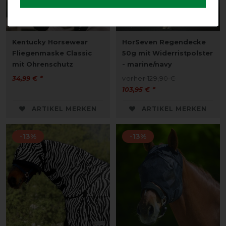
Kentucky Horsewear
HorSeven Regendecke
Fliegenmaske Classic
50g mit Widerristpolster
mit Ohrenschutz
- marine/navy
34,99 € *
vorher 129,90 €
103,95 € *
ARTIKEL MERKEN
ARTIKEL MERKEN
-13%
-13%