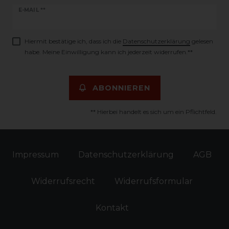
Newsletter
E-MAIL **
Honig
Hiermit bestätige ich, dass ich die
Daten­schutz­erklärung
gelesen
habe. Meine Einwilligung kann ich jederzeit widerrufen.**
ABONNIEREN
** Hierbei handelt es sich um ein Pflichtfeld.
Impressum
Daten­schutz­erklärung
AGB
Widerrufs­recht
Widerrufs­formular
Kontakt