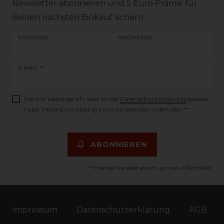
Newsletter abonnieren und 5 Euro Prämie für
deinen nächsten Einkauf sichern
VORNAME
NACHNAME
Newsletter
E-MAIL **
Honig
Hiermit bestätige ich, dass ich die
Daten­schutz­erklärung
gelesen
habe. Meine Einwilligung kann ich jederzeit widerrufen.**
ABONNIEREN
** Hierbei handelt es sich um ein Pflichtfeld.
Impressum
Daten­schutz­erklärung
AGB