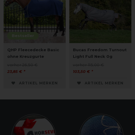
Bestseller
QHP Fleecedecke Basic
Bucas Freedom Turnout
ohne Kreuzgurte
Light Full Neck 0g
vorher 26,50 €
vorher 115,00 €
23,85 € *
103,50 € *
ARTIKEL MERKEN
ARTIKEL MERKEN