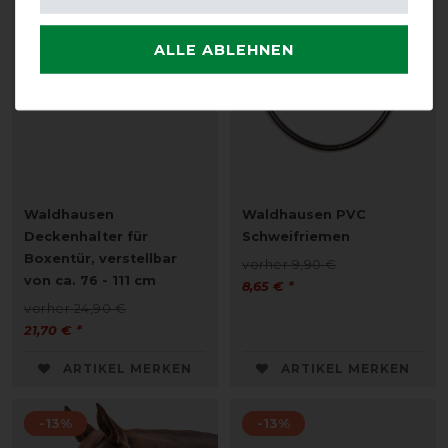
-13%
-13%
ALLE ABLEHNEN
Waldhausen
Waldhausen PVC
Deckenhalter für
Schweifriemen
Boxentür, verstellbar
vorher 9,90 €
von ca. 76 - 111 cm
8,65 € *
vorher 24,90 €
21,70 € *
ARTIKEL MERKEN
ARTIKEL MERKEN
-13%
-13%