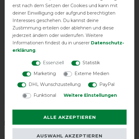
erst nach dem Setzen der Cookies und kann mit
Positive
100%
deiner Einwilligung oder aufgrund berechtigten
Interesses geschehen. Du kannst deine
Neutral
0%
Zustimmung erteilen oder ablehnen und diese
Negative
0%
jederzeit ändern oder widerrufen. Weitere
Informationen findest du in unserer
Daten­schutz­
LATEST REVIEWS
erklärung
.
08.12.2022
Essenziell
Statistik
Super Produkt, tolles Preis - Leistungsverhältnis, super
Marketing
Externe Medien
schnelle Lieferung.
DHL Wunschzustellung
PayPal
Funktional
Weitere Einstellungen
DETAILS ZUR PRODUKTSICHERHEIT
ALLE AKZEPTIEREN
Das perfekte Zubehör für dich
AUSWAHL AKZEPTIEREN