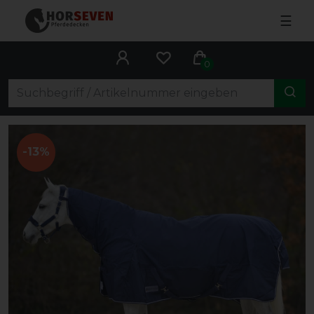
☰
0
-13%