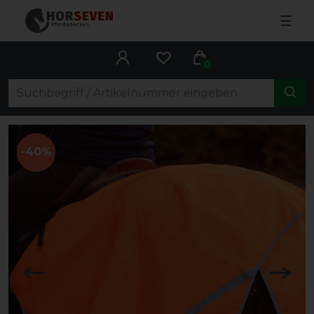
☰
0
-40%