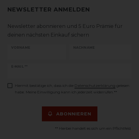
NEWSLETTER ANMELDEN
Newsletter abonnieren und 5 Euro Prämie für
deinen nächsten Einkauf sichern
VORNAME
NACHNAME
Newsletter
E-MAIL **
Honig
Hiermit bestätige ich, dass ich die
Daten­schutz­erklärung
gelesen
habe. Meine Einwilligung kann ich jederzeit widerrufen.**
ABONNIEREN
** Hierbei handelt es sich um ein Pflichtfeld.