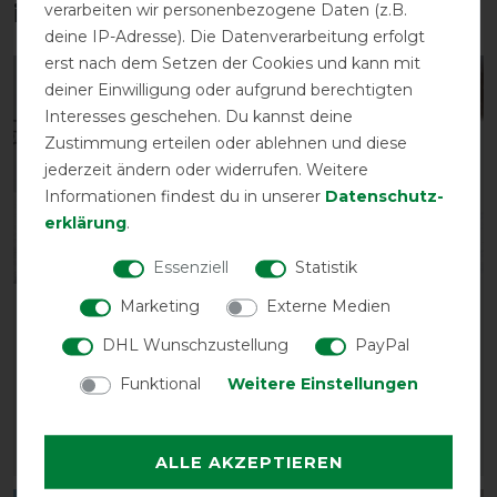
verarbeiten wir personenbezogene Daten (z.B.
interessieren
deine IP-Adresse). Die Datenverarbeitung erfolgt
erst nach dem Setzen der Cookies und kann mit
-10%
-30%
deiner Einwilligung oder aufgrund berechtigten
Interesses geschehen. Du kannst deine
Zustimmung erteilen oder ablehnen und diese
jederzeit ändern oder widerrufen. Weitere
Informationen findest du in unserer
Daten­schutz­
erklärung
.
Bestseller
Essenziell
Statistik
Marketing
Externe Medien
Bucas Smartex Turnout
HorSeven
Medium Classic 150g -
Unterdecke/Stalldecke
DHL Wunschzustellung
PayPal
Iron Gate
100g - marine/navy
Funktional
Weitere Einstellungen
vorher 265,00 €
vorher 109,95 €
238,50 € *
76,95 € *
ARTIKEL MERKEN
ARTIKEL MERKEN
ALLE AKZEPTIEREN