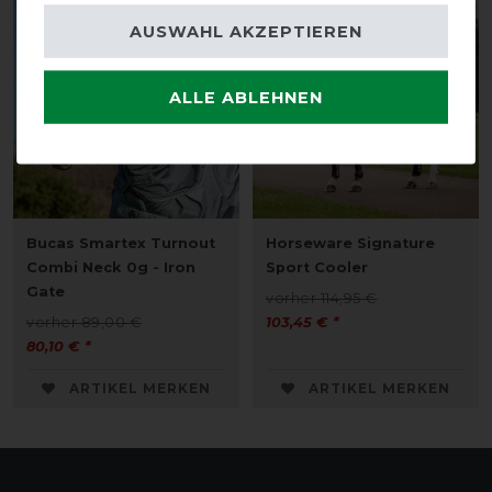
-10%
-10%
AUSWAHL AKZEPTIEREN
ALLE ABLEHNEN
Bucas Smartex Turnout
Horseware Signature
Combi Neck 0g - Iron
Sport Cooler
Gate
vorher 114,95 €
vorher 89,00 €
103,45 € *
80,10 € *
ARTIKEL MERKEN
ARTIKEL MERKEN