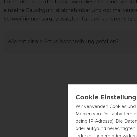
Im Frontbereich der Decke wird diese mit einer verste
einzelne Bauchgurt ist abnehmbar und optimal verstell
Schweifriemen sorgt zusätzlich für den sicheren Sitz 
Wie hat dir die Artikelbeschreibung gefallen?
Wir verwenden Cookies und ä
Medien von Drittanbietern e
deine IP-Adresse). Die Date
oder aufgrund berechtigten
jederzeit ändern oder widerr