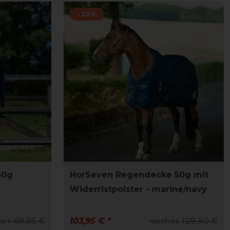
-20%
50g
HorSeven Regendecke 50g mit
Widerristpolster - marine/navy
her 49,95 €
103,95 € *
vorher 129,90 €