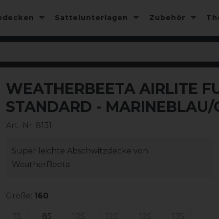
edecken
Sattelunterlagen
Zubehör
T
WEATHERBEETA AIRLITE F
-35%
STANDARD - MARINEBLAU/
Art.-Nr:
8131
Super leichte Abschwitzdecke von
WeatherBeeta
Größe:
160
75
85
105
120
125
135