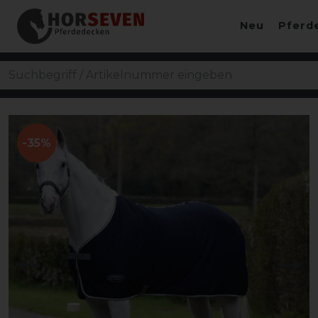
Neu
Pferd
-35%