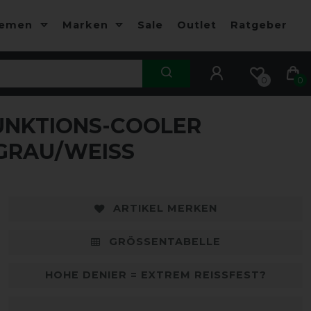
hemen
Marken
Sale
Outlet
Ratgeber
0
0
UNKTIONS-COOLER
-35%
-
GRAU/WEISS
ARTIKEL MERKEN
GRÖSSENTABELLE
HOHE DENIER = EXTREM REISSFEST?