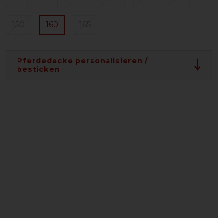
150
160
165
Pferdedecke personalisieren /
besticken