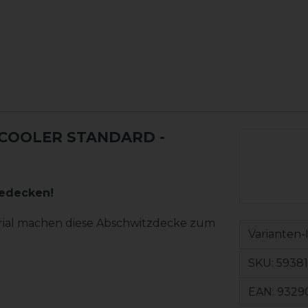
-COOLER STANDARD -
dedecken!
erial machen diese Abschwitzdecke zum
Varianten-
SKU:
59381
EAN:
9329