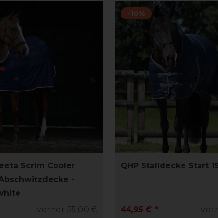
-10%
eta Scrim Cooler
QHP Stalldecke Start 1
Abschwitzdecke -
white
vorher 55,00 €
44,95 € *
vor