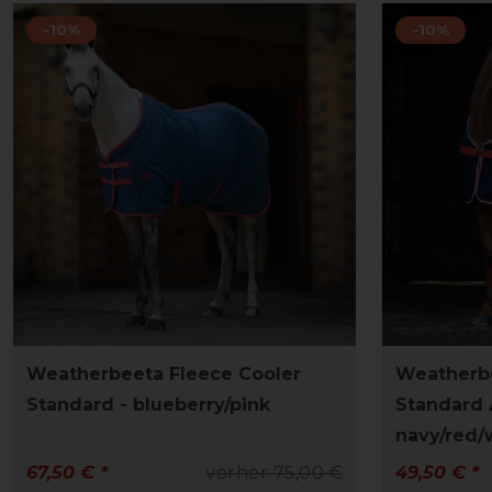
-10%
-10%
Weatherbeeta Fleece Cooler
Weatherbe
Standard - blueberry/pink
Standard 
navy/red/
67,50 € *
vorher 75,00 €
49,50 € *