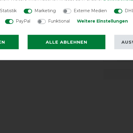
Abschwit
Statistik
Marketing
Externe Medien
DHL
LATEST R
PayPal
Funktional
Weitere Einstellungen
EN
ALLE ABLEHNEN
AUS
Passt b