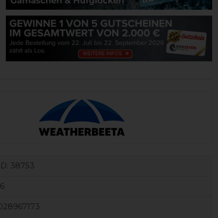
ID:
38753
6
028967173