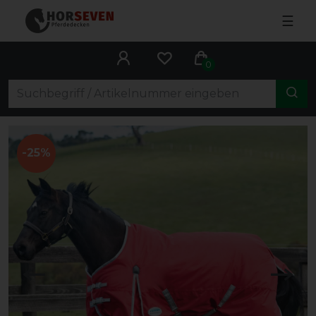
☰
0
-25%