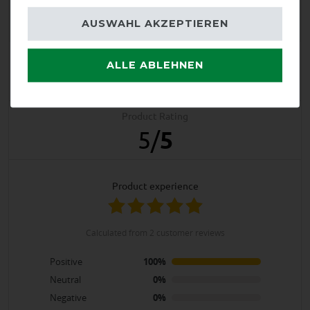
AUSWAHL AKZEPTIEREN
Product Reviews
ALLE ABLEHNEN
2
Product Rating
5
/
5
product experience
calculated from 2 customer reviews
Positive
100%
Neutral
0%
Negative
0%