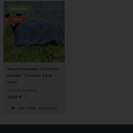
Neuheit
-35%
Weatherbeeta Comfitec
Hunde-Trocken Sack -
navy
vorher 44,95 €
29,20 € *
ARTIKEL MERKEN