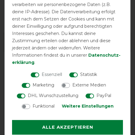
verarbeiten wir personenbezogene Daten (z.B.
deine IP-Adresse). Die Datenverarbeitung erfolgt
Gehfalte
wasserdicht
erst nach dem Setzen der Cookies und kann mit
deiner Einwilligung oder aufgrund berechtigten
Interesses geschehen. Du kannst deine
Zustimmung erteilen oder ablehnen und diese
Herstellergarantie
jederzeit ändern oder widerrufen. Weitere
Informationen findest du in unserer
Daten­schutz­
erklärung
.
Essenziell
Statistik
Marketing
Externe Medien
DHL Wunschzustellung
PayPal
Funktional
Weitere Einstellungen
EXCELLENT
ALLE AKZEPTIEREN