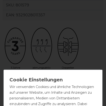
SKU:
801579
EAN:
9329028011357
3 Jahre
atmungsaktiv
Doppelter
Garantie
Frontverschluss
Wir verwenden Cookies und ähnliche Technologien
auf unserer Website, um Inhalte und Anzeigen zu
personalisieren, Medien von Drittanbietern
einzubinden und Zugriffe zu analysieren. Dabei