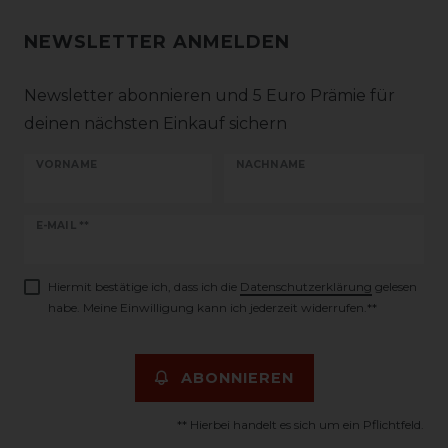
NEWSLETTER ANMELDEN
Newsletter abonnieren und 5 Euro Prämie für
deinen nächsten Einkauf sichern
VORNAME
NACHNAME
Newsletter
E-MAIL **
Honig
Hiermit bestätige ich, dass ich die
Daten­schutz­erklärung
gelesen
habe. Meine Einwilligung kann ich jederzeit widerrufen.**
ABONNIEREN
** Hierbei handelt es sich um ein Pflichtfeld.