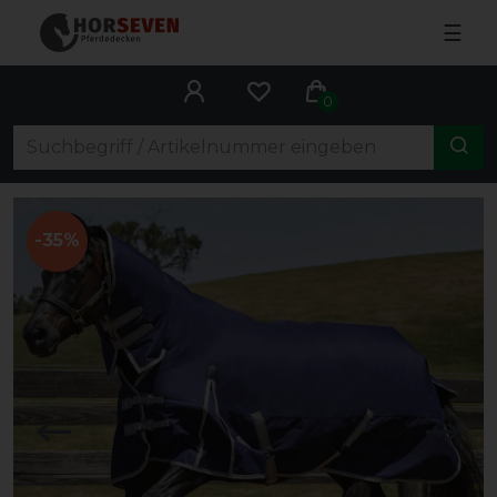
☰
0
-35%