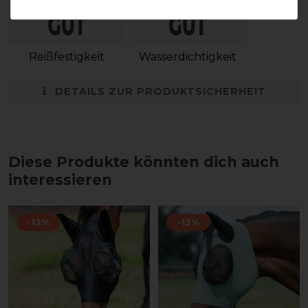
Reißfestigkeit
Wasserdichtigkeit
DETAILS ZUR PRODUKTSICHERHEIT
Diese Produkte könnten dich auch
interessieren
-13%
-13%