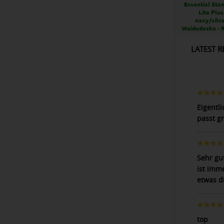
Essential Sta
Lite Plus
navy/silve
Weidedecke - 
LATEST R
Eigentl
passt g
Sehr gu
ist imm
etwas d
top