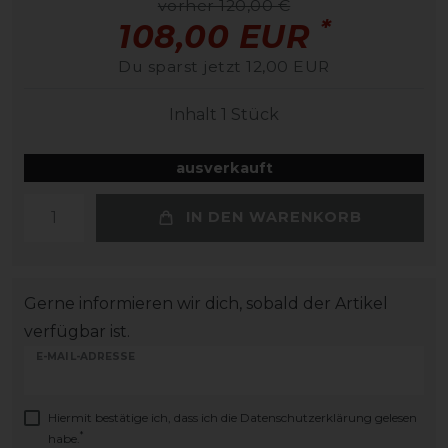
vorher 120,00 €
*
108,00 EUR
Du sparst jetzt 12,00 EUR
Inhalt
1
Stück
ausverkauft
IN DEN WARENKORB
Gerne informieren wir dich, sobald der Artikel
verfügbar ist.
E-MAIL-ADRESSE
Hiermit bestätige ich, dass ich die
Daten­schutz­erklärung
gelesen
*
habe.