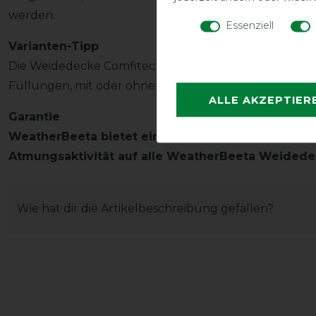
werden.
Essenziell
Varianten-Tipp
Die Weidedecke Comfitec Essential gibt es in weitere
Füllungen, mit oder ohne Halsteil in unserem Shop.
ALLE AKZEPTIER
Garantie
WeatherBeeta bietet eine 3 Jahres Garantie auf Me
Atmungsaktivität auf alle WeatherBeeta Weidede
Wie hat dir die Artikelbeschreibung gefallen?