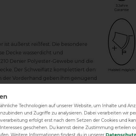
3 Jahre
Garantie
 ist äußerst reißfest. Die besondere
se Decke wasserdicht und
 210 Denier Polyester-Gewebe und die
cke. Der Schweiflatz komplettiert den
Halsteil möglich
eich der Vorderhand geben ihm genügend
Geld-Zu
hnliche Technologien auf unserer Website, um Inhalte und Anze
lbaren Schnallen verschlossen. Die
inzubinden und Zugriffe zu analysieren. Dabei verarbeiten wir 
Herstel
llbar. Des weiteren verfügt die Decke
nverarbeitung erfolgt erst nach dem Setzen der Cookies und kann
ecke ist im Halsbereich mit Ösen
 Interesses geschehen. Du kannst deine Zustimmung erteilen o
cht im Lieferumfang enthalten) befestigt
ufen. Weitere Informationen findest du in unserer
Daten­schutz