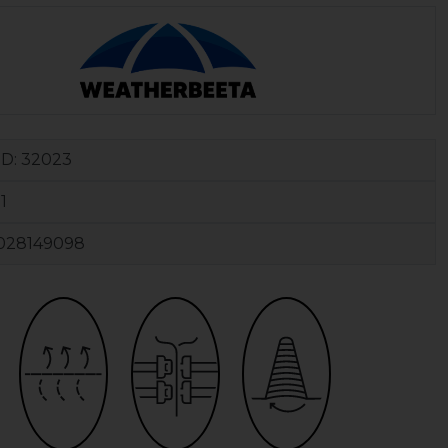
ID:
32023
1
028149098