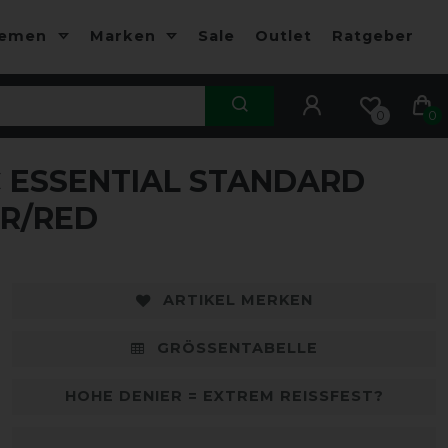
hemen
Marken
Sale
Outlet
Ratgeber
0
0
 ESSENTIAL STANDARD
-10%
-
ER/RED
ARTIKEL MERKEN
GRÖSSENTABELLE
HOHE DENIER = EXTREM REISSFEST?