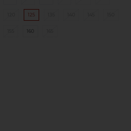
120
125
135
140
145
150
155
160
165