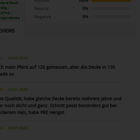
Positive
100%
ndard Neck
 50g -
Neutral
0%
r/red -
Negative
0%
Regendecke
EVIEWS
04.05.2024
ich mein Pferd auf 125 gemessen, aber die Decke in 135
rade so
23.01.2023
te Qualität, habe gleiche Decke bereits mehrere Jahre und
er noch dicht und ganz. Schnitt passt besonders gut bei
ickerem Hals, habe PRE Hengst.
22.01.2023