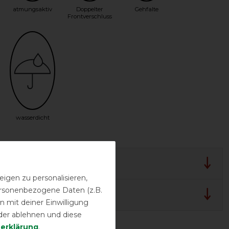
atmungsaktiv
Doppelter
Gehfalte
Frontverschluss
wasserdicht
rück-Garantie
igen zu personalisieren,
personenbezogene Daten (z.B.
lergarantie
 mit deiner Einwilligung
der ablehnen und diese
­erklärung
.