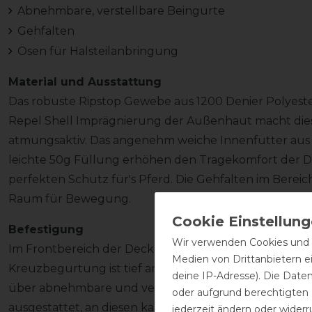
Abnehmbare, verstellbare Beingurte
Gehfalten
Ösen für Halsteilanbringung
Material und Ausstattung
Das robuste Ripstop Gewebe aus 1200 Denier Polyester
Repel Shell Imprägnierung der Außenhaut macht die
atmungsaktiv. Das angenehm weiche Innenfutter aus
leichte 50g Füllung erhöhen den Tragekomfort der De
perfekten Schutz für's Pferd. Die Gehfalten im Ber
Raum für Bewegung.
Befestigung
Wir verwenden Cookies und ä
Im Frontbereich der Decke wird diese mit zwei verstel
Medien von Drittanbietern e
Kreuzbegurtung ist tief angesetzt und optimal verste
deine IP-Adresse). Die Date
über abnehmbare und verstellbare Beinschnüre. Die D
oder aufgrund berechtigten
ausgestattet, an diesen kann optional ein Halsteil (ni
jederzeit ändern oder widerr