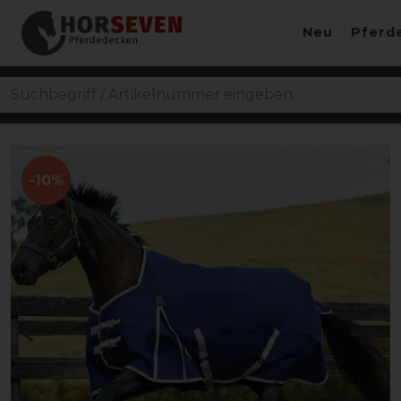
Neu
Pferd
-10%