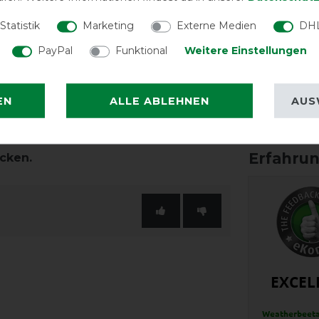
Qualität
Statistik
Marketing
Externe Medien
DHL
PayPal
Funktional
Weitere Einstellungen
n schönen Farben, verschiedenen
EN
ALLE ABLEHNEN
AUS
Reißfest
tallteile, Wasserdichtigkeit &
cken.
EXCEL
Weatherbeeta