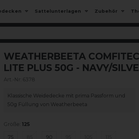
edecken
Sattelunterlagen
Zubehör
T
WEATHERBEETA COMFITEC
-10%
LITE PLUS 50G - NAVY/SILV
Art.-Nr:
6378
Klassische Weidedecke mit prima Passform und
50g Füllung von Weatherbeeta
Größe:
125
75
85
90
95
105
115