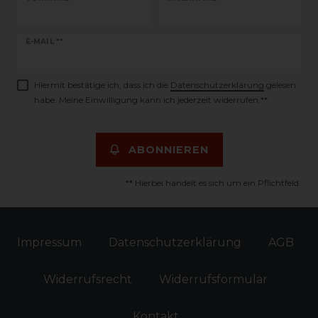
Newsletter
E-MAIL **
Honig
Hiermit bestätige ich, dass ich die
Daten­schutz­erklärung
gelesen
habe. Meine Einwilligung kann ich jederzeit widerrufen.**
ABONNIEREN
** Hierbei handelt es sich um ein Pflichtfeld.
Impressum
Daten­schutz­erklärung
AGB
Widerrufs­recht
Widerrufs­formular
Kontakt