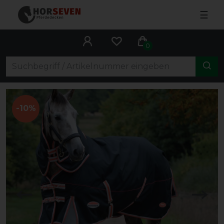
☰
0
-10%