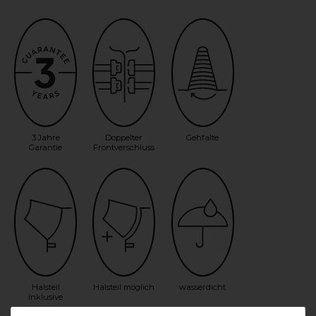
3 Jahre
Doppelter
Gehfalte
Garantie
Frontverschluss
Halsteil
Halsteil möglich
wasserdicht
inklusive