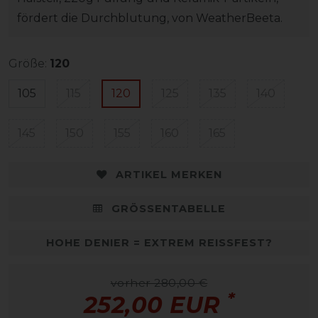
fördert die Durchblutung, von WeatherBeeta.
Größe:
120
105
115
120
125
135
140
145
150
155
160
165
ARTIKEL MERKEN
GRÖSSENTABELLE
HOHE DENIER = EXTREM REISSFEST?
vorher 280,00 €
*
252,00 EUR