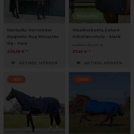
Bestseller
Kentucky Horsewear
Weatherbeeta Deluxe
Magnetic Rug Recuptex
Schulterschutz - black
0g - navy
vorher 30,50 €
209,99 € *
27,45 € *
ARTIKEL MERKEN
ARTIKEL MERKEN
-15%
-20%