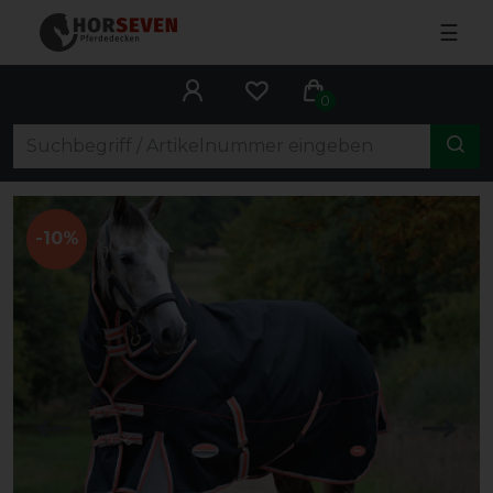
☰
0
-10%