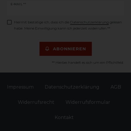
Newsletter
E-MAIL **
Honig
Hiermit bestätige ich, dass ich die
Daten­schutz­erklärung
gelesen
habe. Meine Einwilligung kann ich jederzeit widerrufen.**
ABONNIEREN
** Hierbei handelt es sich um ein Pflichtfeld.
Impressum
Daten­schutz­erklärung
AGB
Widerrufs­recht
Widerrufs­formular
Kontakt