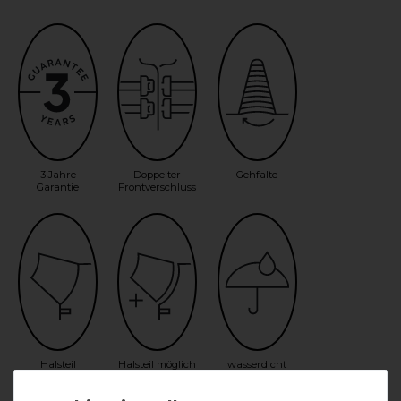
3 Jahre
Doppelter
Gehfalte
Garantie
Frontverschluss
Halsteil
Halsteil möglich
wasserdicht
inklusive