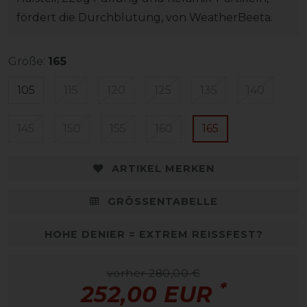
fördert die Durchblutung, von WeatherBeeta.
Größe:
165
105
115
120
125
135
140
145
150
155
160
165
ARTIKEL MERKEN
GRÖSSENTABELLE
HOHE DENIER = EXTREM REISSFEST?
vorher 280,00 €
*
252,00 EUR