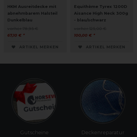
HKM Ausreitdecke mit
Equithème Tyrex 1200D
abnehmbarem Halsteil
Aisance High Neck 300g
Dunkelblau
- blau/schwarz
vorher 78,95 €
vorher 125,00 €
67,10 € *
100,00 € *
ARTIKEL MERKEN
ARTIKEL MERKEN
Gutscheine
Deckenreparatur