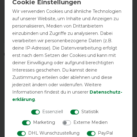
Wir verwenden Cookies und ähnliche Technologien
Geld-Zurück-Garantie
auf unserer Website, um Inhalte und Anzeigen zu
personalisieren, Medien von Drittanbietern
einzubinden und Zugriffe zu analysieren. Dabei
Herstellergarantie
verarbeiten wir personenbezogene Daten (z.B.
deine IP-Adresse). Die Datenverarbeitung erfolgt
Qualitätsstufen
erst nach dem Setzen der Cookies und kann mit
deiner Einwilligung oder aufgrund berechtigten
Interesses geschehen. Du kannst deine
Zustimmung erteilen oder ablehnen und diese
jederzeit ändern oder widerrufen. Weitere
Informationen findest du in unserer
Daten­schutz­
erklärung
.
Reißfestigkeit
Wasserdichtigkeit
Essenziell
Statistik
Marketing
Externe Medien
DHL Wunschzustellung
PayPal