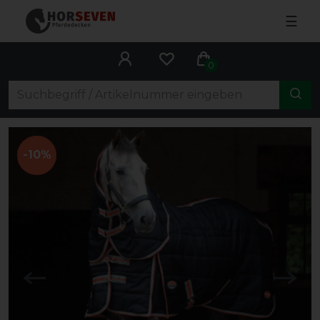
☰
0
-10%