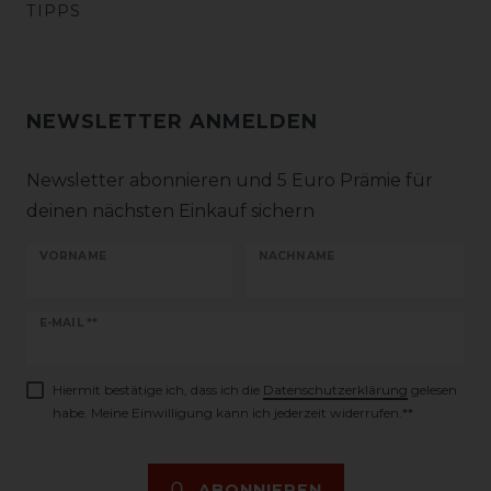
TIPPS
NEWSLETTER ANMELDEN
Newsletter abonnieren und 5 Euro Prämie für
deinen nächsten Einkauf sichern
VORNAME
NACHNAME
Newsletter
E-MAIL **
Honig
Hiermit bestätige ich, dass ich die
Daten­schutz­erklärung
gelesen
habe. Meine Einwilligung kann ich jederzeit widerrufen.**
ABONNIEREN