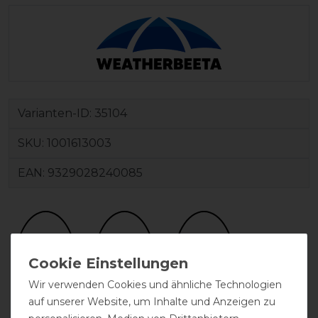
Varianten-ID:
35104
SKU:
1001613003
EAN:
9329028240085
Wir verwenden Cookies und ähnliche Technologien
auf unserer Website, um Inhalte und Anzeigen zu