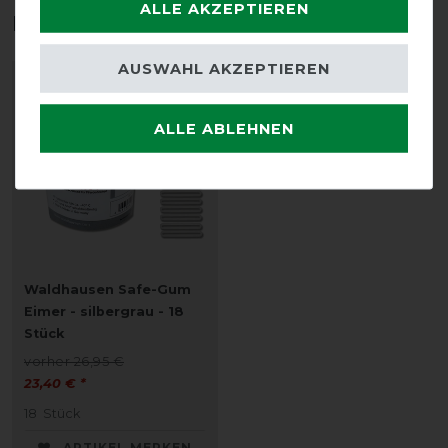
ALLE AKZEPTIEREN
Das perfekte Zubehör für dich
AUSWAHL AKZEPTIEREN
-13%
ALLE ABLEHNEN
Waldhausen Safe-Gum
Eimer - silbergrau - 18
Stück
vorher 26,95 €
23,40 € *
18
Stück
ARTIKEL MERKEN