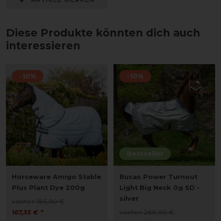
Diese Produkte könnten dich auch
interessieren
-10%
-10%
Bestseller
Horseware Amigo Stable
Bucas Power Turnout
Plus Plant Dye 200g
Light Big Neck 0g SD -
silver
vorher 185,90 €
167,35 € *
vorher 269,00 €