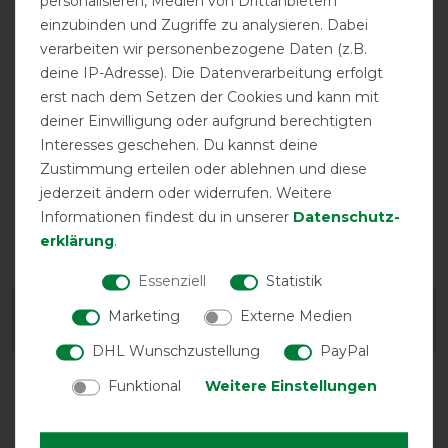
personalisieren, Medien von Drittanbietern
atmungsaktiv
Doppelter
Gehfalte
einzubinden und Zugriffe zu analysieren. Dabei
Frontverschluss
verarbeiten wir personenbezogene Daten (z.B.
deine IP-Adresse). Die Datenverarbeitung erfolgt
erst nach dem Setzen der Cookies und kann mit
deiner Einwilligung oder aufgrund berechtigten
Interesses geschehen. Du kannst deine
Zustimmung erteilen oder ablehnen und diese
jederzeit ändern oder widerrufen. Weitere
Informationen findest du in unserer
Daten­schutz­
Halsteil
Halsteil möglich
erklärung
.
inklusive
Essenziell
Statistik
Marketing
Externe Medien
Geld-Zurück-Garantie
DHL Wunschzustellung
PayPal
Funktional
Weitere Einstellungen
DETAILS ZUR PRODUKTSICHERHEIT