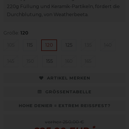
220g Füllung und Keramik-Partikeln, fördert die
Durchblutung, von Weatherbeeta.
Größe:
120
105
115
120
125
135
140
145
150
155
160
165
ARTIKEL MERKEN
GRÖSSENTABELLE
HOHE DENIER = EXTREM REISSFEST?
vorher 250,00 €
*