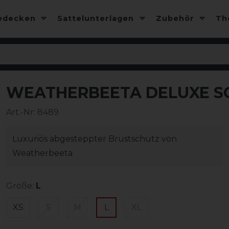
edecken
Sattelunterlagen
Zubehör
T
WEATHERBEETA DELUXE SC
Art.-Nr:
8489
Luxuriös abgesteppter Brustschutz von
Weatherbeeta
Größe:
L
XS
S
M
L
XL