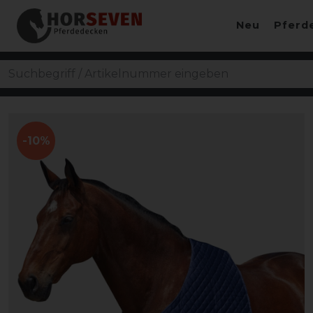
Neu
Pferd
-10%