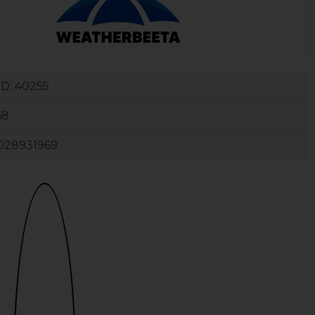
ID:
40255
68
028931969