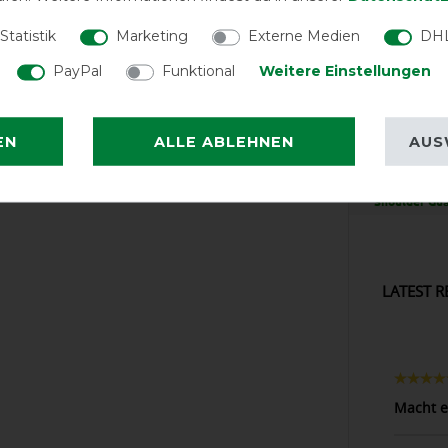
Statistik
Marketing
Externe Medien
DHL
PayPal
Funktional
Weitere Einstellungen
GO
EN
ALLE ABLEHNEN
AUS
Weatherbeet
Shoulder Gua
LATEST R
Macht e