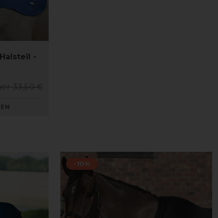
alsteil -
er 33,50 €
KEN
-10%