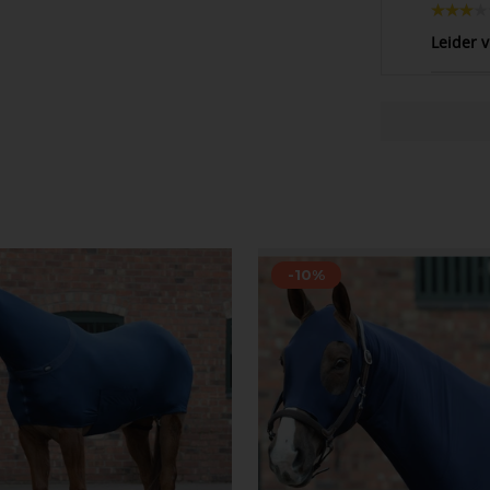
Leider v
-10%