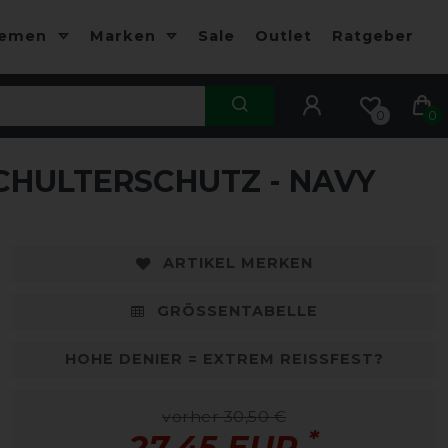
hemen
Marken
Sale
Outlet
Ratgeber
0
0
HULTERSCHUTZ - NAVY
ARTIKEL MERKEN
GRÖSSENTABELLE
HOHE DENIER = EXTREM REISSFEST?
vorher 30,50 €
*
27,45 EUR