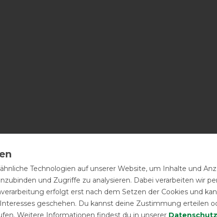
hnliche Technologien auf unserer Website, um Inhalte und Anze
inzubinden und Zugriffe zu analysieren. Dabei verarbeiten wir 
nverarbeitung erfolgt erst nach dem Setzen der Cookies und kann
 Interesses geschehen. Du kannst deine Zustimmung erteilen o
ufen. Weitere Informationen findest du in unserer
Daten­schutz