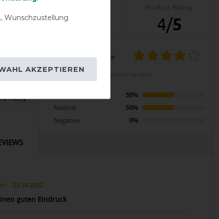
Product Reviews
Product Rating
 Wunschzustellung
2
4
/
5
product experience
OD
WAHL AKZEPTIEREN
calculated from 2 customer reviews
a Deluxe
Positive
50%
rd - Navy
Neutral
50%
Negative
0%
EVIEWS
23.10.2022
inen guten Eindruck