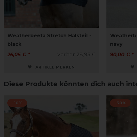
Weatherbeeta Stretch Halsteil -
Weatherbe
black
navy
26,05 € *
vorher 28,95 €
90,00 € *
ARTIKEL MERKEN
Diese Produkte könnten dich auch int
-10%
-30%