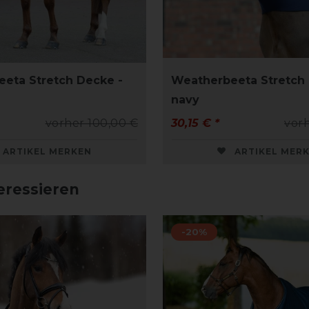
eta Stretch Decke -
Weatherbeeta Stretch H
navy
vorher 100,00 €
30,15 € *
vorh
ARTIKEL MERKEN
ARTIKEL MER
eressieren
-20%