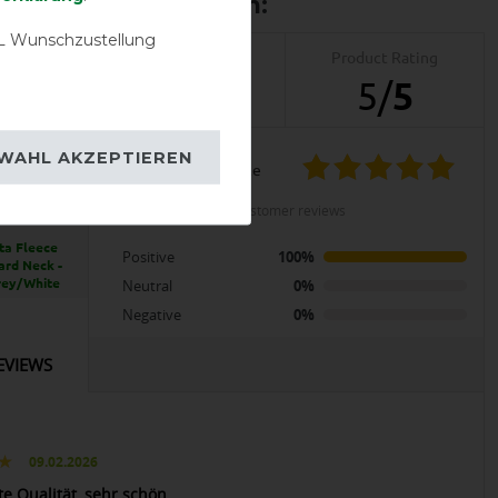
 Wunschzustellung
Product Reviews
Product Rating
2
5
/
5
WAHL AKZEPTIEREN
product experience
LENT
calculated from 2 customer reviews
a Fleece
Positive
100%
ard Neck -
rey/White
Neutral
0%
Negative
0%
EVIEWS
09.02.2026
te Qualität, sehr schön