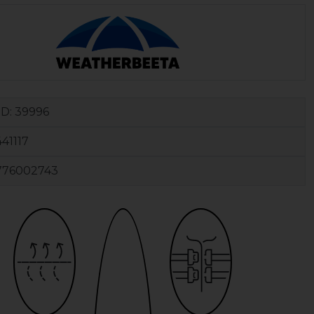
ID:
39996
41117
776002743