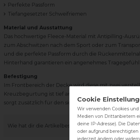
Perfekte Passform
Tiefangesetzter Schweifriemen
Material und Ausstattung
Das hochwertige Fleece-Material mit Antipilling-Ausrü
zum Abschwitzen nach dem Sport oder zum Transport 
und die perfekte Passform durch die Rückenmittelna
Hinterhand garantieren ein angenehmes Tragegefühl
Befestigung
Im Frontbereich der Decke wird diese mit zwei verstel
Kreuzbegurtung ist tief angesetzt und optimal verstel
sorgt zusätzlich für den sicheren Sitz der Decke.
Wir verwenden Cookies und ä
Medien von Drittanbietern e
deine IP-Adresse). Die Date
Wie hat dir die Artikelbeschreibung gefallen?
oder aufgrund berechtigten
jederzeit ändern oder widerr