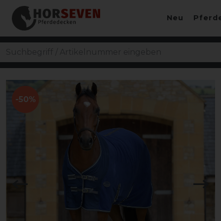
Neu
Pferd
-50%