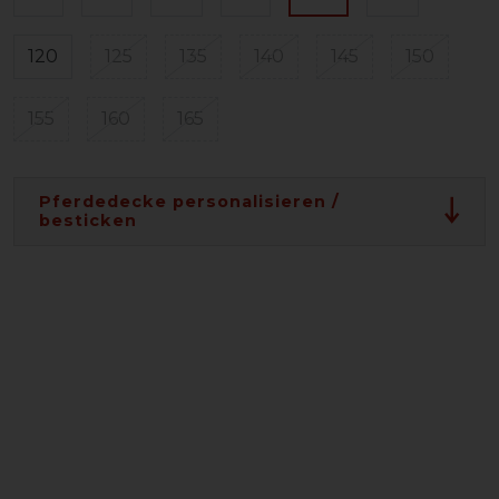
120
125
135
140
145
150
155
160
165
Pferdedecke personalisieren /
besticken