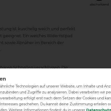
abschwitzend
stung ist kuschelig weich und perfekt
geeignet. Ein weiches Widerristpad
ht sowie Abnäher im Bereich der
.
lbaren Schnallen verschlossen. Die
lbar. Ein tief angesetzter Schweifriemen
hnliche Technologien auf unserer Website, um Inhalte und Anze
inzubinden und Zugriffe zu analysieren. Dabei verarbeiten wir 
nverarbeitung erfolgt erst nach dem Setzen der Cookies und kann
 Interesses geschehen. Du kannst deine Zustimmung erteilen o
ufen. Weitere Informationen findest du in unserer
Daten­schutz