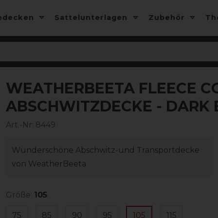
edecken
Sattelunterlagen
Zubehör
T
WEATHERBEETA FLEECE C
-50%
ABSCHWITZDECKE - DARK 
Art.-Nr:
8449
Wunderschöne Abschwitz-und Transportdecke
von WeatherBeeta
Größe:
105
75
85
90
95
105
115