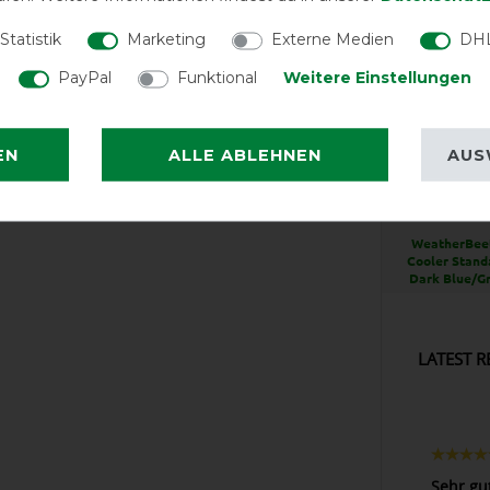
Statistik
Marketing
Externe Medien
DHL
PayPal
Funktional
Weitere Einstellungen
EN
ALLE ABLEHNEN
AUS
EXCEL
WeatherBeet
Cooler Stand
Dark Blue/G
LATEST R
Sehr gu