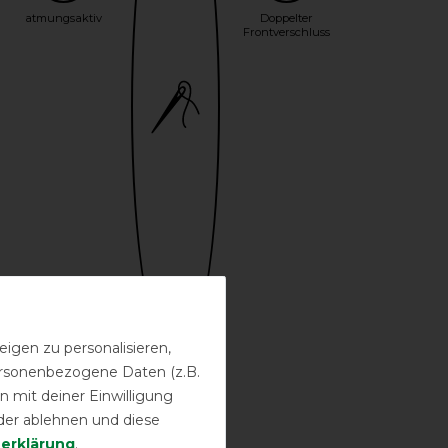
atmungsaktiv
Doppelter
Frontverschluss
igen zu personalisieren,
personenbezogene Daten (z.B.
Bestickung
 mit deiner Einwilligung
möglich
der ablehnen und diese
­erklärung
.