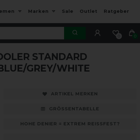
hemen
Marken
Sale
Outlet
Ratgeber
0
0
OOLER STANDARD
-50%
-
BLUE/GREY/WHITE
ARTIKEL MERKEN
GRÖSSENTABELLE
HOHE DENIER = EXTREM REISSFEST?