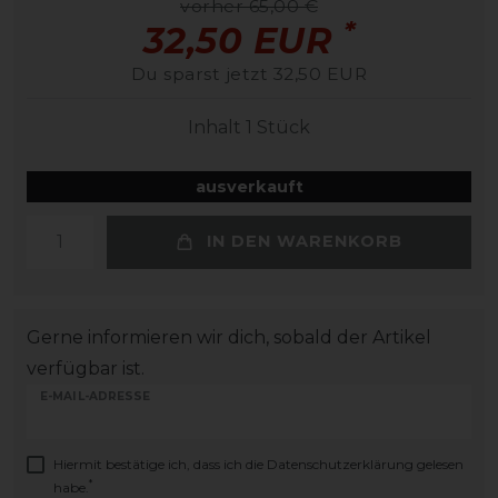
vorher 65,00 €
*
32,50 EUR
Du sparst jetzt 32,50 EUR
Inhalt
1
Stück
ausverkauft
IN DEN WARENKORB
Gerne informieren wir dich, sobald der Artikel
verfügbar ist.
E-MAIL-ADRESSE
Hiermit bestätige ich, dass ich die
Daten­schutz­erklärung
gelesen
*
habe.