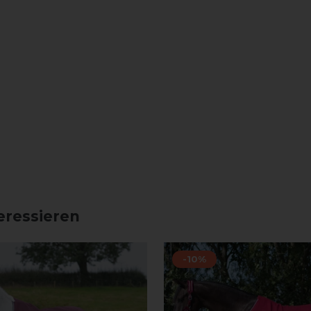
eressieren
-10%