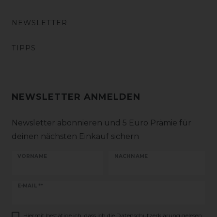
NEWSLETTER
TIPPS
NEWSLETTER ANMELDEN
Newsletter abonnieren und 5 Euro Prämie für
deinen nächsten Einkauf sichern
VORNAME
NACHNAME
Newsletter
E-MAIL **
Honig
Hiermit bestätige ich, dass ich die
Daten­schutz­erklärung
gelesen