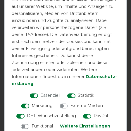
auf unserer Website, um Inhalte und Anzeigen zu
personalisieren, Medien von Drittanbietern
product experience
einzubinden und Zugriffe zu analysieren. Dabei
verarbeiten wir personenbezogene Daten (z.B.
deine IP-Adresse). Die Datenverarbeitung erfolgt
calculated from 2 customer reviews
erst nach dem Setzen der Cookies und kann mit
deiner Einwilligung oder aufgrund berechtigten
Positive
100%
Interesses geschehen. Du kannst deine
Neutral
0%
Zustimmung erteilen oder ablehnen und diese
Negative
0%
jederzeit ändern oder widerrufen. Weitere
Informationen findest du in unserer
Daten­schutz­
LATEST REVIEWS
erklärung
.
03.08.2025
Essenziell
Statistik
Tolle Fliegenmaske!
Marketing
Externe Medien
DHL Wunschzustellung
PayPal
12.11.2021
top
Funktional
Weitere Einstellungen