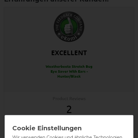
EXCELLENT
Weatherbeeta Stretch Bug
Eye Saver With Ears -
Hunter/Black
Product Reviews
2
Product Rating
5
/
5
Wir verwenden Cookies und ähnliche Technologien