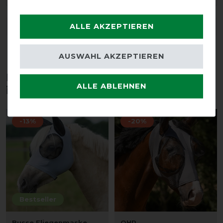
ALLE AKZEPTIEREN
DETAILS ZUR PRODUKTSICHERHEIT
AUSWAHL AKZEPTIEREN
Diese Produkte könnten dich auch
ALLE ABLEHNEN
interessieren
-13%
-20%
Bestseller
Busse Fliegenmaske
QHP