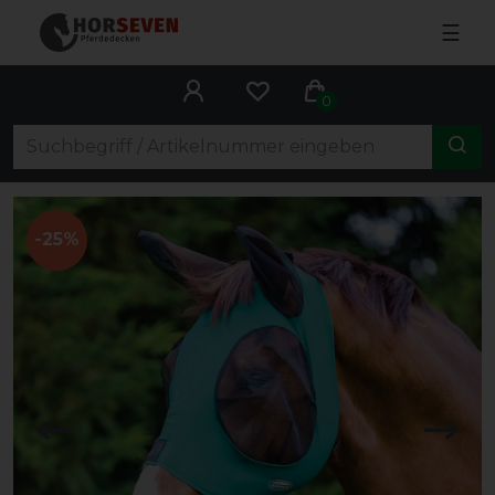
☰
0
-25%