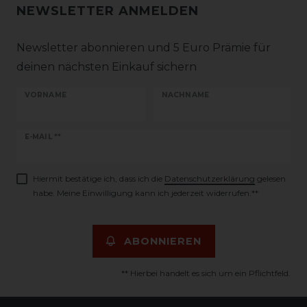
NEWSLETTER ANMELDEN
Newsletter abonnieren und 5 Euro Prämie für
deinen nächsten Einkauf sichern
VORNAME
NACHNAME
Newsletter
E-MAIL **
Honig
Hiermit bestätige ich, dass ich die
Daten­schutz­erklärung
gelesen
habe. Meine Einwilligung kann ich jederzeit widerrufen.**
ABONNIEREN
** Hierbei handelt es sich um ein Pflichtfeld.