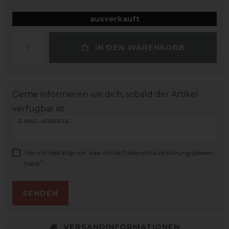
ausverkauft
IN DEN WARENKORB
Gerne informieren wir dich, sobald der Artikel
verfügbar ist.
E-MAIL-ADRESSE
Hiermit bestätige ich, dass ich die
Daten­schutz­erklärung
gelesen
*
habe.
SENDEN
VERSANDINFORMATIONEN