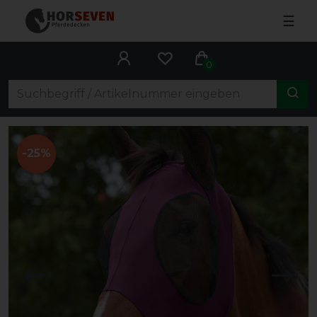
☰
0
-25%