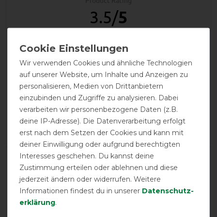
Product Rating
3.5
/
5
product experience
Wir verwenden Cookies und ähnliche Technologien
auf unserer Website, um Inhalte und Anzeigen zu
calculated from 2 customer reviews
personalisieren, Medien von Drittanbietern
einzubinden und Zugriffe zu analysieren. Dabei
Positive
50%
verarbeiten wir personenbezogene Daten (z.B.
Neutral
0%
deine IP-Adresse). Die Datenverarbeitung erfolgt
Negative
50%
erst nach dem Setzen der Cookies und kann mit
deiner Einwilligung oder aufgrund berechtigten
Interesses geschehen. Du kannst deine
LATEST REVIEWS
Zustimmung erteilen oder ablehnen und diese
28.06.2025
jederzeit ändern oder widerrufen. Weitere
Unsere Pferde, egal ob Senior oder Jährlingshengste -
Informationen findest du in unserer
Daten­schutz­
sie mögen alle dieses Fliegenmasken und lassen sie sich
erklärung
.
gerne anziehen. Schmiegen sich der Kopfform an ohne