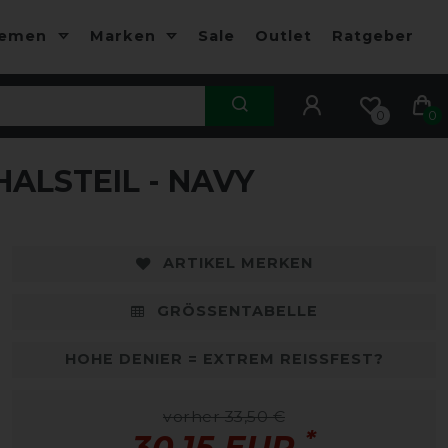
hemen
Marken
Sale
Outlet
Ratgeber
0
0
ALSTEIL - NAVY
ARTIKEL MERKEN
GRÖSSENTABELLE
HOHE DENIER = EXTREM REISSFEST?
vorher 33,50 €
*
30,15 EUR