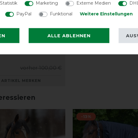
Statistik
Marketing
Externe Medien
DHL
PayPal
Funktional
Weitere Einstellungen
EN
ALLE ABLEHNEN
AUS
eta Stretch Decke -
vorher 100,00 €
ARTIKEL MERKEN
eressieren
-13%