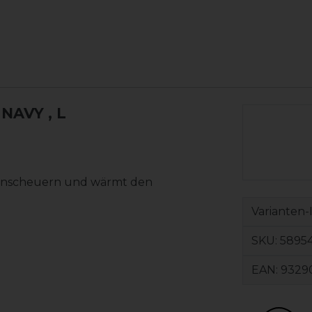
 NAVY
, L
ckenscheuern und wärmt den
Varianten-
SKU:
5895
EAN:
9329