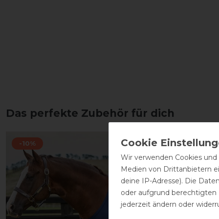
Das perfekte Zubehör für dich
-10%
-10%
Wir verwenden Cookies und ä
Medien von Drittanbietern e
deine IP-Adresse). Die Date
oder aufgrund berechtigten
jederzeit ändern oder widerr