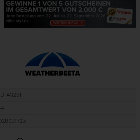
ID:
40231
44
028931723