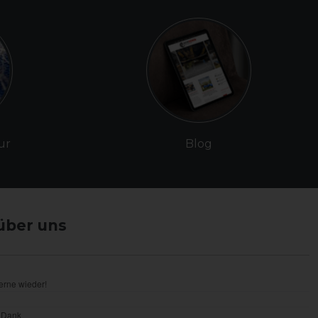
ur
Blog
über uns