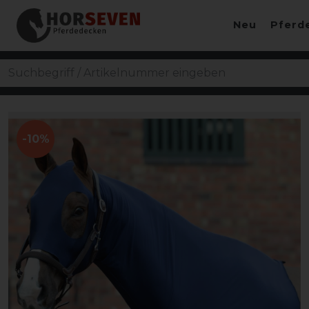
Neu
Pferd
-10%