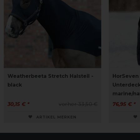
Weatherbeeta Stretch Halsteil -
HorSeven
black
Unterdeck
marine/na
30,15 € *
vorher 33,50 €
76,95 € *
ARTIKEL MERKEN