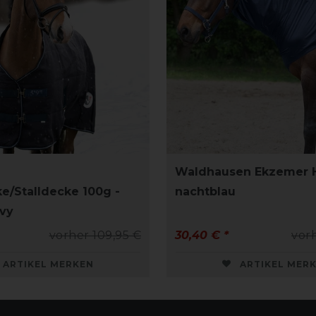
Waldhausen Ekzemer Ha
e/Stalldecke 100g -
nachtblau
vy
vorher 109,95 €
30,40 € *
vor
ARTIKEL MERKEN
ARTIKEL MER