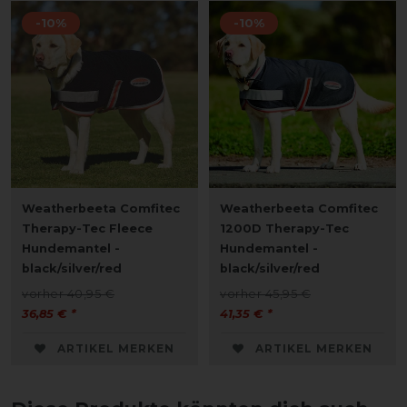
-10%
-10%
Weatherbeeta Comfitec
Weatherbeeta Comfitec
Therapy-Tec Fleece
1200D Therapy-Tec
Hundemantel -
Hundemantel -
black/silver/red
black/silver/red
vorher 40,95 €
vorher 45,95 €
36,85 € *
41,35 € *
ARTIKEL MERKEN
ARTIKEL MERKEN