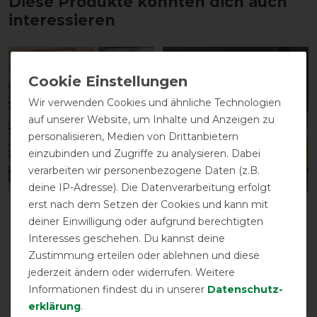
Diese Produkte könnten dich auch
interessieren
-25%
-10%
Wir verwenden Cookies und ähnliche Technologien
auf unserer Website, um Inhalte und Anzeigen zu
personalisieren, Medien von Drittanbietern
einzubinden und Zugriffe zu analysieren. Dabei
verarbeiten wir personenbezogene Daten (z.B.
deine IP-Adresse). Die Datenverarbeitung erfolgt
erst nach dem Setzen der Cookies und kann mit
Kentucky Dogwear
Weatherbeeta Comfitec
deiner Einwilligung oder aufgrund berechtigten
Hundedecke Dog Coat
Reissverschluss-
Interesses geschehen. Du kannst deine
160g - schwarz
Fleecehundemantel
Zustimmung erteilen oder ablehnen und diese
vorher 69,95 €
vorher 29,95 €
jederzeit ändern oder widerrufen. Weitere
52,45 € *
26,95 € *
Informationen findest du in unserer
Daten­schutz­
ARTIKEL MERKEN
ARTIKEL MERKEN
erklärung
.