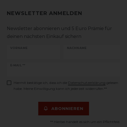
NEWSLETTER ANMELDEN
Newsletter abonnieren und 5 Euro Prämie für
deinen nächsten Einkauf sichern
VORNAME
NACHNAME
Newsletter
E-MAIL **
Honig
Hiermit bestätige ich, dass ich die
Daten­schutz­erklärung
gelesen
habe. Meine Einwilligung kann ich jederzeit widerrufen.**
ABONNIEREN
** Hierbei handelt es sich um ein Pflichtfeld.