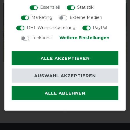
Essenziell
Statistik
-10%
-10%
Marketing
Externe Medien
DHL Wunschzustellung
PayPal
Funktional
Weitere Einstellungen
ALLE AKZEPTIEREN
Weatherbeeta Comfitec
Weatherbeeta Comfitec
AUSWAHL AKZEPTIEREN
Tyro Standard Medium
Reissverschluss-
Fleecehundemantel
vorher 105,00 €
94,50 € *
vorher 29,95 €
ALLE ABLEHNEN
26,95 € *
ARTIKEL MERKEN
ARTIKEL MERKEN