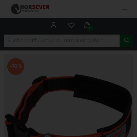
☰
0
-10%