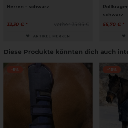
Herren - schwarz
Rollkragen
schwarz
32,30 € *
vorher 35,85 €
55,70 € *
ARTIKEL MERKEN
Diese Produkte könnten dich auch int
-5%
-13%