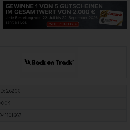
ID:
26206
0004
041101667