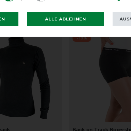
EN
ALLE ABLEHNEN
AUS
-10%
rack
Back on Track Boxersh