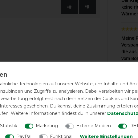
Der Kra
keine r
Wärme w
Meine F
Verspan
die aus
vom BoT
Resulta
Wassers
am lieb
hnliche Technologien auf unserer Website, um Inhalte und Anze
modern u
inzubinden und Zugriffe zu analysieren. Dabei verarbeiten wir 
dem Klet
nverarbeitung erfolgt erst nach dem Setzen der Cookies und kann
zufried
Nackenv
 Interesses geschehen. Du kannst deine Zustimmung erteilen o
dem Nac
ufen. Weitere Informationen findest du in unserer
Daten­schutz
Statistik
Marketing
Externe Medien
DHL
PayPal
Funktional
Weitere Einstellungen