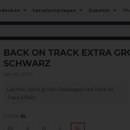
edecken
Sattelunterlagen
Zubehör
T
BACK ON TRACK EXTRA GRO
-10%
CHWARZ
Art.-Nr:
5330
Leichter, extra großer Halskragen mit Back on
Track Effekt
Größe:
XL
XS
S
M
L
XL