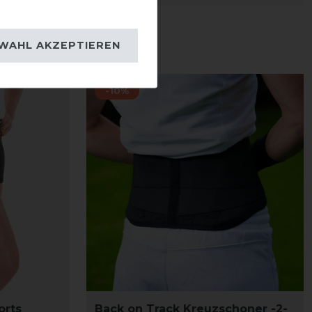
WAHL AKZEPTIEREN
-10%
orts
Back on Track Kreuzschoner -2-