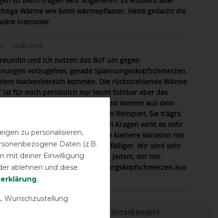
gen ist beim Tragen sehr angenehm. Es entsteht aber
ichtige Wärme wie beim wärmepflaster. Hätte gedacht die
äre intensiver
04.01.2019
reundin und ich nutzen das BoT um gegen
nungen vorzugehen, gerade Spannungeskopfschmerzen,
 dem Nackenbereich kommen. Die rückstrahlende Wärme
 ist für mich persönlich nur leicht fühlbar aber das
t ist definitiv zu bemerken. Ich selbst komme aus dem
port und meine Freundin aus dem Reitsport, Sie trägt's
sten immer und überall, durch den Kragen wirkt es sehr
igen zu personalisieren,
nd fällt überhaupt nicht auf. Die kleinere Variation mit
personenbezogene Daten (z.B.
tverschluss ist da schon sehr auffälliger. Wir sind sehr
 mit deiner Einwilligung
en mit dem BoT und empfehlen es jedem, der mit
erspannungen bis hin zu Spannungskopfschmerzen aus
der ablehnen und diese
ken zu kämpfen hat.
­erklärung
.
 Wunschzustellung
DETAILS ZUR PRODUKTSICHERHEIT