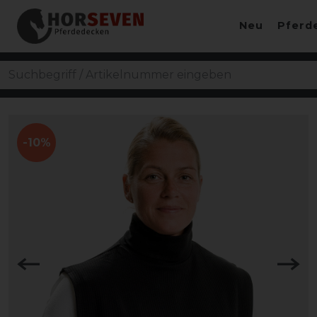
Neu
Pferd
-10%