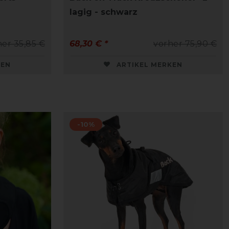
lagig - schwarz
her 35,85 €
68,30 € *
vorher 75,90 €
KEN
ARTIKEL MERKEN
-10%