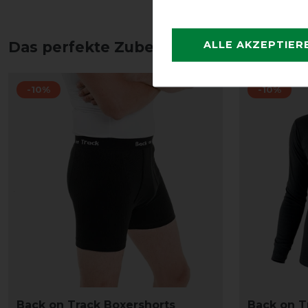
ALLE AKZEPTIER
Das perfekte Zubehör für dich
-10%
-10%
Back on Track Boxershorts
Back on T