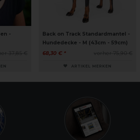
en -
Back on Track Standardmantel -
Hundedecke - M (43cm - 59cm)
her 37,85 €
68,30 € *
vorher 75,90 €
KEN
ARTIKEL MERKEN