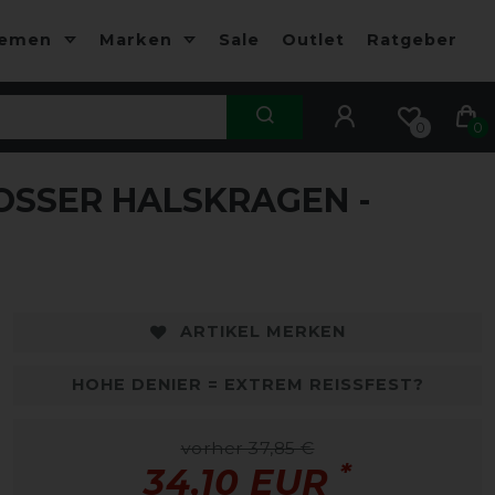
hemen
Marken
Sale
Outlet
Ratgeber
0
0
SSER HALSKRAGEN - S
-10%
ARTIKEL MERKEN
HOHE DENIER = EXTREM REISSFEST?
vorher 37,85 €
*
34,10 EUR