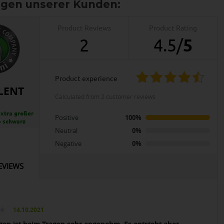
Product Reviews
Product Rating
2
4.5
/
5
product experience
LENT
calculated from 2 customer reviews
extra großer
Positive
100%
- schwarz
Neutral
0%
Negative
0%
EVIEWS
14.10.2021