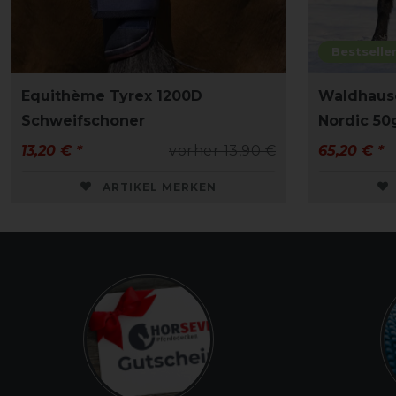
Bestselle
Equithème Tyrex 1200D
Waldhaus
Schweifschoner
Nordic 50
13,20 € *
vorher 13,90 €
65,20 € *
ARTIKEL MERKEN