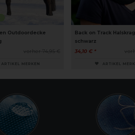
r
en Outdoordecke
Back on Track Halskrag
g
schwarz
vorher 74,95 €
34,10 € *
vor
ARTIKEL MERKEN
ARTIKEL MER