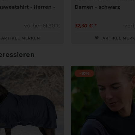
sweatshirt - Herren -
Damen - schwarz
vorher 61,90 €
32,30 € *
vor
ARTIKEL MERKEN
ARTIKEL MER
eressieren
-10%