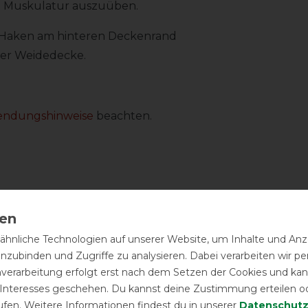
 Muskulatur auszuüben.
-Haken am hinteren Deckenrand
oder Weidedecke.
endungshinweise
beachten.
hnliche Technologien auf unserer Website, um Inhalte und Anze
inzubinden und Zugriffe zu analysieren. Dabei verarbeiten wir 
nverarbeitung erfolgt erst nach dem Setzen der Cookies und kann
 Interesses geschehen. Du kannst deine Zustimmung erteilen o
ufen. Weitere Informationen findest du in unserer
Daten­schutz