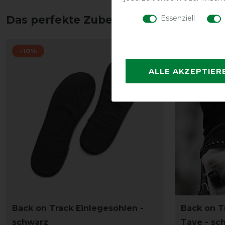
Essenziell
Das perfekte Zubehör für dich
-10%
-10%
ALLE AKZEPTIER
Back on Track Einlegesohlen -
Back on T
schwarz
Taye - sc