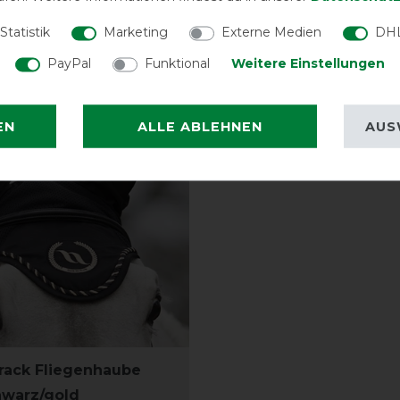
Statistik
Marketing
Externe Medien
DHL
PayPal
Funktional
Weitere Einstellungen
EN
ALLE ABLEHNEN
AUS
rack Fliegenhaube
hwarz/gold