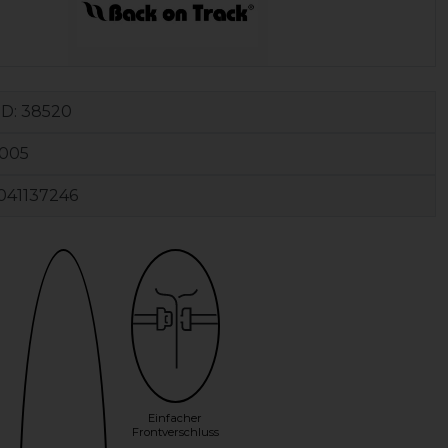
ID:
38520
0005
041137246
Einfacher
Frontverschluss