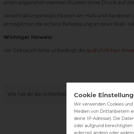
einen angenehm warmen Rücken ohne Druck auf die
Verschnallungsmöglichkeiten am Hals und Karabiner
ermöglichen die sichere Befestigung an einer Stall- 
Wichtiger Hinweis:
Vor Gebrauch bitte unbedingt die
ausführlichen Anw
Wie hat dir die Artikelbeschreibung gefallen?
Wir verwenden Cookies und ä
Medien von Drittanbietern e
deine IP-Adresse). Die Date
oder aufgrund berechtigten
jederzeit ändern oder widerr