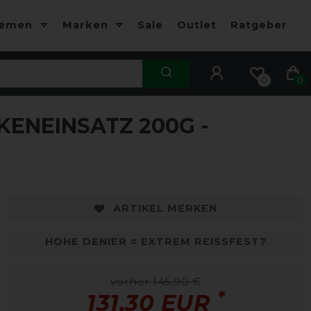
hemen
Marken
Sale
Outlet
Ratgeber
0
0
KENEINSATZ 200G -
-10%
-
ARTIKEL MERKEN
HOHE DENIER = EXTREM REISSFEST?
vorher 145,90 €
*
131,30 EUR