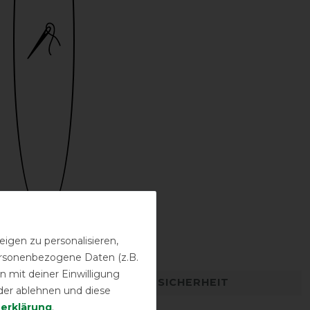
Bestickung
igen zu personalisieren,
möglich
personenbezogene Daten (z.B.
 mit deiner Einwilligung
DETAILS ZUR PRODUKTSICHERHEIT
der ablehnen und diese
­erklärung
.