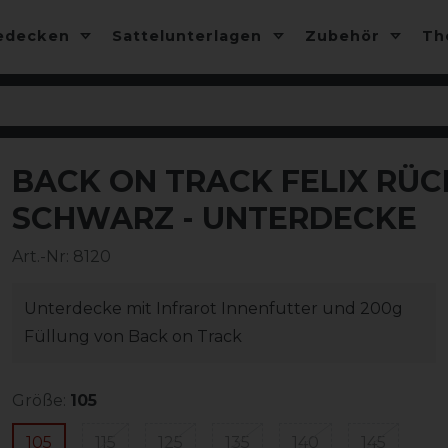
edecken
Sattelunterlagen
Zubehör
T
BACK ON TRACK FELIX RÜC
-10%
SCHWARZ - UNTERDECKE
Art.-Nr:
8120
Unterdecke mit Infrarot Innenfutter und 200g
Füllung von Back on Track
Größe:
105
105
115
125
135
140
145