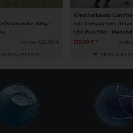
Weatherbeeta Comfite
e/Stalldecke 300g -
mit Therapy-Tec Deta
vy
Lite Plus 50g - black/si
vorher 129,90 €
156,00 € *
vorhe
ARTIKEL MERKEN
ARTIKEL MER