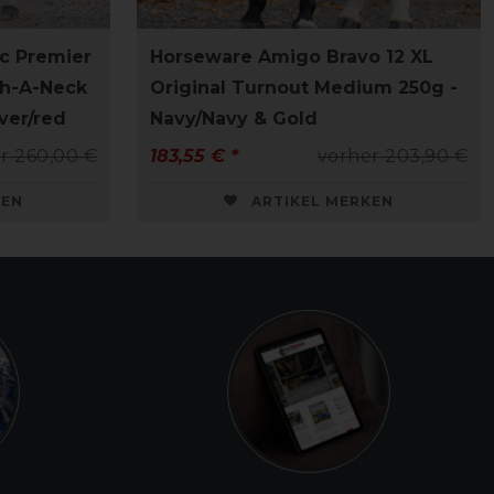
c Premier
Horseware Amigo Bravo 12 XL
ch-A-Neck
Original Turnout Medium 250g -
lver/red
Navy/Navy & Gold
r 260,00 €
183,55 € *
vorher 203,90 €
KEN
ARTIKEL MERKEN