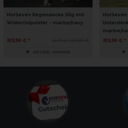
HorSeven Regendecke 50g mit
HorSeven
Widerristpolster - marine/navy
Unterdeck
marine/na
103,95 € *
vorher 129,90 €
103,95 € *
ARTIKEL MERKEN