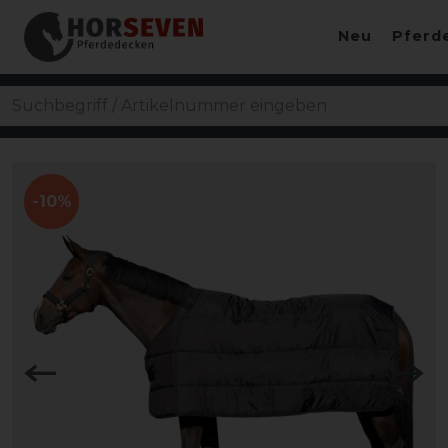
Neu
Pferd
-10%